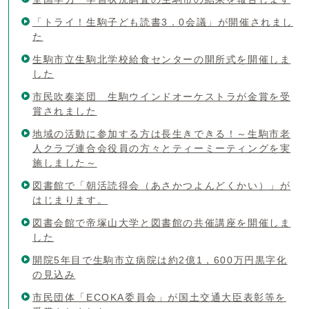
「トライ！生駒子ども読書3．0会議」が開催されまし
た
生駒市立生駒北学校給食センターの開所式を開催しま
した
市民吹奏楽団 生駒ウインドオーケストラが金賞を受
賞されました
地域の活動に参加する方は長生きできる！～生駒市老
人クラブ連合会役員の方々とティーミーティングを実
施しました～
図書館で「朝活読得会（あさかつよんどくかい）」が
はじまります。
図書会館で帝塚山大学と図書館の共催講座を開催しま
した
開院5年目で生駒市立病院は約2億1，600万円黒字化
の見込み
市民団体「ECOKA委員会」が国土交通大臣表彰等を