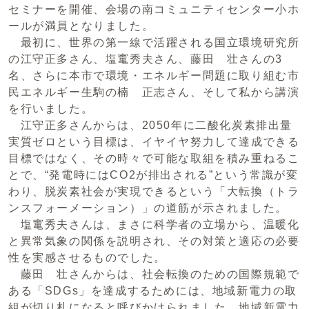
セミナーを開催、会場の南コミュニティセンター小ホ
ールが満員となりました。
最初に、世界の第一線で活躍される国立環境研究所
の江守正多さん、塩竃秀夫さん、藤田 壮さんの3
名、さらに本市で環境・エネルギー問題に取り組む市
民エネルギー生駒の楠 正志さん、そして私から講演
を行いました。
江守正多さんからは、2050年に二酸化炭素排出量
実質ゼロという目標は、イヤイヤ努力して達成できる
目標ではなく、その時々で可能な取組を積み重ねるこ
とで、“発電時にはCO2が排出される”という常識が変
わり、脱炭素社会が実現できるという「大転換（トラ
ンスフォーメーション）」の道筋が示されました。
塩竃秀夫さんは、まさに科学者の立場から、温暖化
と異常気象の関係を説明され、その対策と適応の必要
性を実感させるものでした。
藤田 壮さんからは、社会転換のための国際規範で
ある「SDGs」を達成するためには、地域新電力の取
組が切り札になると呼びかけられました。地域新電力