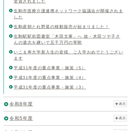
受賞されました
生駒市医療介護連携ネットワーク協議会が開催されま
した
生駒産朝とれ野菜の移動販売が始まりました！
生駒駅駅前図書室「木田文庫」へ 故・木田ツヤ子さ
んの遺志を継いで五千万円の寄附
いこま寿大学新入生の皆様、ご入学おめでとうござい
ます
平成31年度の重点事業・施策（5）
平成31年度の重点事業・施策（4）
平成31年度の重点事業・施策（3）
令和8年度
表示
令和5年度
表示