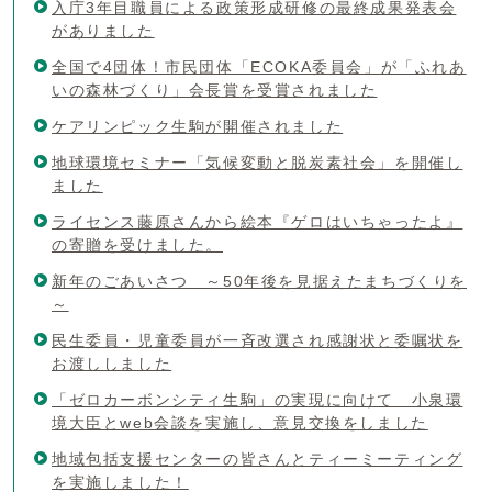
入庁3年目職員による政策形成研修の最終成果発表会
がありました
全国で4団体！市民団体「ECOKA委員会」が「ふれあ
いの森林づくり」会長賞を受賞されました
ケアリンピック生駒が開催されました
地球環境セミナー「気候変動と脱炭素社会」を開催し
ました
ライセンス藤原さんから絵本『ゲロはいちゃったよ』
の寄贈を受けました。
新年のごあいさつ ～50年後を見据えたまちづくりを
～
民生委員・児童委員が一斉改選され感謝状と委嘱状を
お渡ししました
「ゼロカーボンシティ生駒」の実現に向けて 小泉環
境大臣とweb会談を実施し、意見交換をしました
地域包括支援センターの皆さんとティーミーティング
を実施しました！