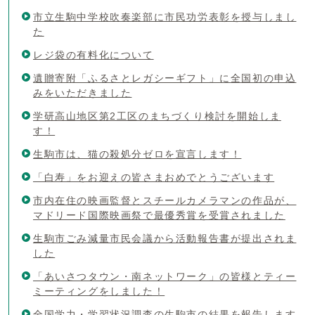
市立生駒中学校吹奏楽部に市民功労表彰を授与しまし
た
レジ袋の有料化について
遺贈寄附「ふるさとレガシーギフト」に全国初の申込
みをいただきました
学研高山地区第2工区のまちづくり検討を開始しま
す！
生駒市は、猫の殺処分ゼロを宣言します！
「白寿」をお迎えの皆さまおめでとうございます
市内在住の映画監督とスチールカメラマンの作品が、
マドリード国際映画祭で最優秀賞を受賞されました
生駒市ごみ減量市民会議から活動報告書が提出されま
した
「あいさつタウン・南ネットワーク」の皆様とティー
ミーティングをしました！
全国学力・学習状況調査の生駒市の結果を報告します