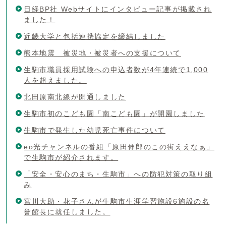
日経BP社 Webサイトにインタビュー記事が掲載され
ました！
近畿大学と包括連携協定を締結しました
熊本地震 被災地・被災者への支援について
生駒市職員採用試験への申込者数が4年連続で1,000
人を超えました。
北田原南北線が開通しました
生駒市初のこども園「南こども園」が開園しました
生駒市で発生した幼児死亡事件について
eo光チャンネルの番組「原田伸郎のこの街ええなぁ」
で生駒市が紹介されます。
「安全・安心のまち・生駒市」への防犯対策の取り組
み
宮川大助・花子さんが生駒市生涯学習施設6施設の名
誉館長に就任しました。