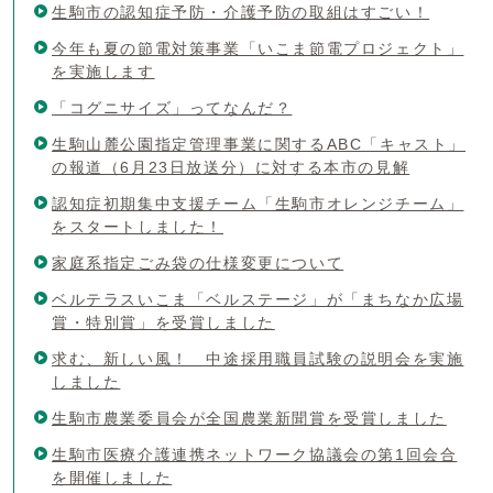
生駒市の認知症予防・介護予防の取組はすごい！
今年も夏の節電対策事業「いこま節電プロジェクト」
を実施します
「コグニサイズ」ってなんだ？
生駒山麓公園指定管理事業に関するABC「キャスト」
の報道（6月23日放送分）に対する本市の見解
認知症初期集中支援チーム「生駒市オレンジチーム」
をスタートしました！
家庭系指定ごみ袋の仕様変更について
ベルテラスいこま「ベルステージ」が「まちなか広場
賞・特別賞」を受賞しました
求む、新しい風！ 中途採用職員試験の説明会を実施
しました
生駒市農業委員会が全国農業新聞賞を受賞しました
生駒市医療介護連携ネットワーク協議会の第1回会合
を開催しました