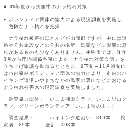
■ 昨年度から実施中のナラ枯れ対策
ボランティア団体の協力による現況調査を実施し、
危険なナラ枯れを把握
ナラ枯れ被害のほとんどが山間部ですが、中には道
路や公共施設などの公共の場所、民家などに影響の恐
れがあるものも少なくありません。生駒市では、昨年
8月から庁内関係各課による「ナラ枯れ対策会議」を
立ち上げ協議を重ねるとともに、9下旬～11月初旬に
は市内森林ボランティア団体の協力により、市内のハ
イキング道沿いやまちなかの民家の裏山などにおける
ナラ枯れ被害木の現況調査を実施しました。
調査協力団体： いこま棚田クラブ、いこま里山ク
ラブ、グリーンボランティア「いこま宝の里」）
調査結果： ハイキング道沿い 319本 民
家裏 89本 合計 408本