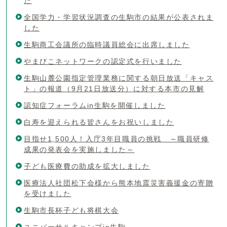
た
全国学力・学習状況調査の生駒市の結果が公表されま
した
生駒商工会議所の臨時議員総会に出席しました
やまびこネットワークの認定式を行いました
生駒山麓公園指定管理業務に関する朝日放送「キャス
ト」の報道（9月21日放送分）に対する本市の見解
認知症フォーラムin生駒を開催しました
白寿を迎えられる皆さんをお祝いしました
目指せ1,500人！入庁3年目職員の挑戦 ～職員研修
成果の発表会を実施しました～
子ども医療費の助成を拡大しました
医療法人社団松下会様から熊本地震災害義援金の寄贈
を受けました
生駒市長杯子ども将棋大会
ユニバーサルキャンプin生駒