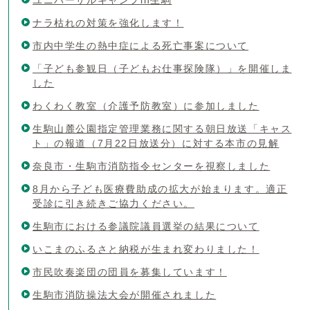
ナラ枯れの対策を強化します！
市内中学生の熱中症による死亡事案について
「子ども参観日（子どもお仕事探険隊）」を開催しま
した
わくわく教室（介護予防教室）に参加しました
生駒山麓公園指定管理業務に関する朝日放送「キャス
ト」の報道（7月22日放送分）に対する本市の見解
奈良市・生駒市消防指令センターを視察しました
8月から子ども医療費助成の拡大が始まります。適正
受診に引き続きご協力ください。
生駒市における参議院議員選挙の結果について
いこまのふるさと納税が生まれ変わりました！
市民吹奏楽団の団員を募集しています！
生駒市消防操法大会が開催されました