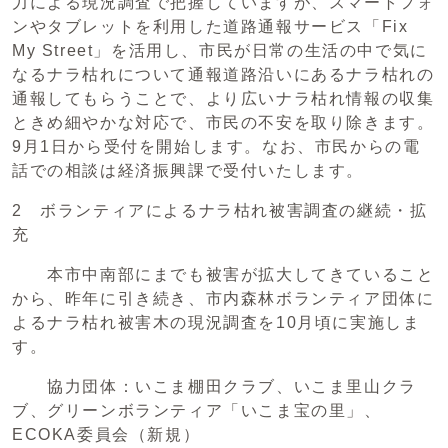
力による現況調査で把握していますが、スマートフォ
ンやタブレットを利用した道路通報サービス「Fix
My Street」を活用し、市民が日常の生活の中で気に
なるナラ枯れについて通報道路沿いにあるナラ枯れの
通報してもらうことで、より広いナラ枯れ情報の収集
ときめ細やかな対応で、市民の不安を取り除きます。
9月1日から受付を開始します。なお、市民からの電
話での相談は経済振興課で受付いたします。
2 ボランティアによるナラ枯れ被害調査の継続・拡
充
本市中南部にまでも被害が拡大してきていること
から、昨年に引き続き、市内森林ボランティア団体に
よるナラ枯れ被害木の現況調査を10月頃に実施しま
す。
協力団体：いこま棚田クラブ、いこま里山クラ
ブ、グリーンボランティア「いこま宝の里」、
ECOKA委員会（新規）