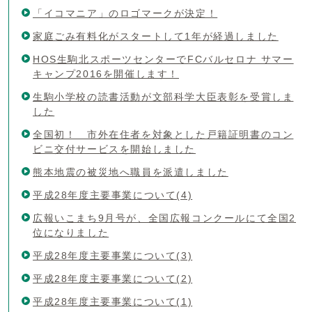
「イコマニア」のロゴマークが決定！
家庭ごみ有料化がスタートして1年が経過しました
HOS生駒北スポーツセンターでFCバルセロナ サマー
キャンプ2016を開催します！
生駒小学校の読書活動が文部科学大臣表彰を受賞しま
した
全国初！ 市外在住者を対象とした戸籍証明書のコン
ビニ交付サービスを開始しました
熊本地震の被災地へ職員を派遣しました
平成28年度主要事業について(4)
広報いこまち9月号が、全国広報コンクールにて全国2
位になりました
平成28年度主要事業について(3)
平成28年度主要事業について(2)
平成28年度主要事業について(1)