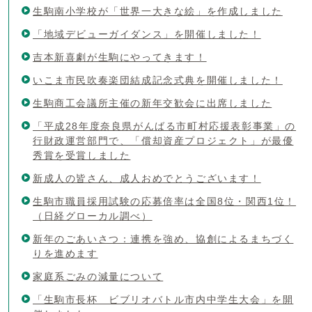
生駒南小学校が「世界一大きな絵」を作成しました
「地域デビューガイダンス」を開催しました！
吉本新喜劇が生駒にやってきます！
いこま市民吹奏楽団結成記念式典を開催しました！
生駒商工会議所主催の新年交歓会に出席しました
「平成28年度奈良県がんばる市町村応援表彰事業」の
行財政運営部門で、「償却資産プロジェクト」が最優
秀賞を受賞しました
新成人の皆さん、成人おめでとうございます！
生駒市職員採用試験の応募倍率は全国8位・関西1位！
（日経グローカル調べ）
新年のごあいさつ：連携を強め、協創によるまちづく
りを進めます
家庭系ごみの減量について
「生駒市長杯 ビブリオバトル市内中学生大会」を開