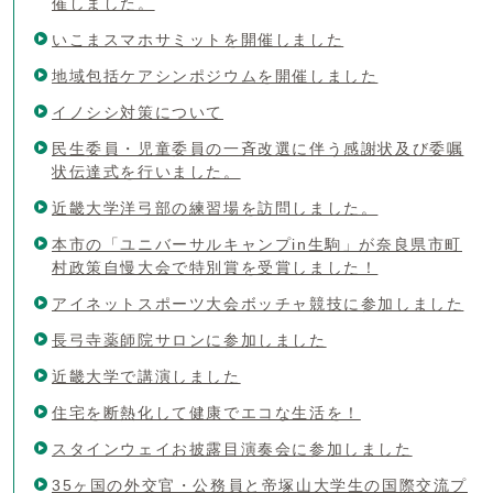
催しました。
いこまスマホサミットを開催しました
地域包括ケアシンポジウムを開催しました
イノシシ対策について
民生委員・児童委員の一斉改選に伴う感謝状及び委嘱
状伝達式を行いました。
近畿大学洋弓部の練習場を訪問しました。
本市の「ユニバーサルキャンプin生駒」が奈良県市町
村政策自慢大会で特別賞を受賞しました！
アイネットスポーツ大会ボッチャ競技に参加しました
長弓寺薬師院サロンに参加しました
近畿大学で講演しました
住宅を断熱化して健康でエコな生活を！
スタインウェイお披露目演奏会に参加しました
35ヶ国の外交官・公務員と帝塚山大学生の国際交流プ