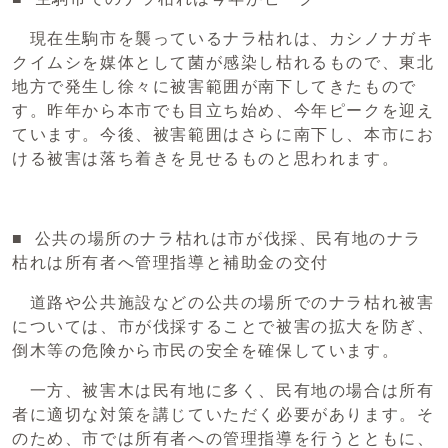
現在生駒市を襲っているナラ枯れは、カシノナガキ
クイムシを媒体として菌が感染し枯れるもので、東北
地方で発生し徐々に被害範囲が南下してきたもので
す。昨年から本市でも目立ち始め、今年ピークを迎え
ています。今後、被害範囲はさらに南下し、本市にお
ける被害は落ち着きを見せるものと思われます。
■ 公共の場所のナラ枯れは市が伐採、民有地のナラ
枯れは所有者へ管理指導と補助金の交付
道路や公共施設などの公共の場所でのナラ枯れ被害
については、市が伐採することで被害の拡大を防ぎ、
倒木等の危険から市民の安全を確保しています。
一方、被害木は民有地に多く、民有地の場合は所有
者に適切な対策を講じていただく必要があります。そ
のため、市では所有者への管理指導を行うとともに、