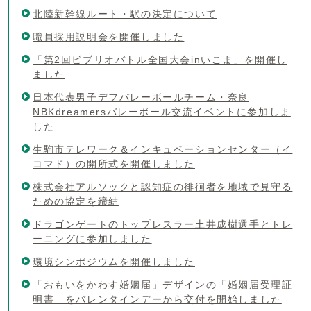
北陸新幹線ルート・駅の決定について
職員採用説明会を開催しました
「第2回ビブリオバトル全国大会inいこま」を開催し
ました
日本代表男子デフバレーボールチーム・奈良
NBKdreamersバレーボール交流イベントに参加しま
した
生駒市テレワーク＆インキュベーションセンター（イ
コマド）の開所式を開催しました
株式会社アルソックと認知症の徘徊者を地域で見守る
ための協定を締結
ドラゴンゲートのトップレスラー土井成樹選手とトレ
ーニングに参加しました
環境シンポジウムを開催しました
「おもいをかわす婚姻届」デザインの「婚姻届受理証
明書」をバレンタインデーから交付を開始しました