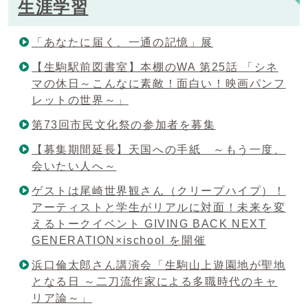
生涯学習
「あなたに届く、一通の記憶」展
【生駒駅前図書室】本棚のWA 第25話 「シネ
マの休日～こんなに素敵！面白い！映画パンフ
レットの世界～」
第73回市民文化祭の参加者を募集
【募集期間延長】天国への手紙 ～もう一度、
会いたい人へ～
ゲストは尾崎世界観さん（クリープハイプ）！
アーティストと学生がリアルに対面！未来を変
えるトークイベント GIVING BACK NEXT
GENERATION×ischool を開催
浜口倫太郎さん講演会「生駒山上遊園地が聖地
となる日 ～二刀流作家による多職時代のキャ
リア論～」