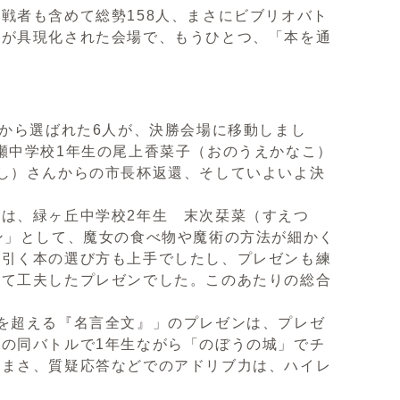
者も含めて総勢158人、まさにビブリオバト
」が具現化された会場で、もうひとつ、「本を通
から選ばれた6人が、決勝会場に移動しまし
瀬中学校1年生の尾上香菜子（おのうえかなこ）
し）さんからの市長杯返還、そしていよいよ決
は、緑ヶ丘中学校2年生 末次栞菜（すえつ
ン」として、魔女の食べ物や魔術の方法が細かく
を引く本の選び方も上手でしたし、プレゼンも練
れて工夫したプレゼンでした。このあたりの総合
を超える『名言全文』」のプレゼンは、プレゼ
の同バトルで1年生ながら「のぼうの城」でチ
うまさ、質疑応答などでのアドリブ力は、ハイレ