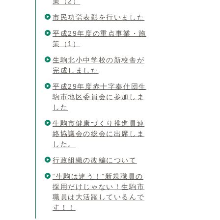
策（2）
市民功労表彰を行いました
平成29年度の重点事業・施
策（1）
生駒北小中学校の新校舎が
完成しました
平成29年度赤十字奉仕団生
駒市地区委員会に参加しま
した
生駒市健康づくり推進員連
絡協議会の総会に出席しま
した。
行政組織の改編について
“生駒は違う！”新規職員の
採用だけじゃない！生駒市
職員は大活躍しているんで
す！！