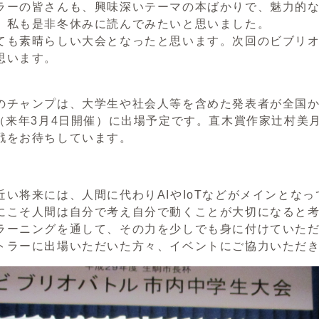
ーの皆さんも、興味深いテーマの本ばかりで、魅力的な
、私も是非冬休みに読んでみたいと思いました。
も素晴らしい大会となったと思います。次回のビブリオ
思います。
チャンプは、大学生や社会人等を含めた発表者が全国か
」（来年3月4日開催）に出場予定です。直木賞作家辻村美
戦をお待ちしています。
い将来には、人間に代わりAIやIoTなどがメインとな
にこそ人間は自分で考え自分で動くことが大切になると
ラーニングを通して、その力を少しでも身に付けていた
ラーに出場いただいた方々、イベントにご協力いただき