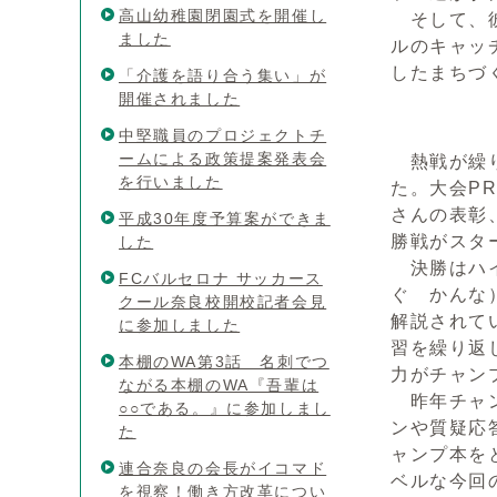
高山幼稚園閉園式を開催し
そして、彼
ました
ルのキャッ
したまちづ
「介護を語り合う集い」が
開催されました
中堅職員のプロジェクトチ
ームによる政策提案発表会
熱戦が繰り
を行いました
た。大会P
さんの表彰
平成30年度予算案ができま
勝戦がスタ
した
決勝はハイ
FCバルセロナ サッカース
ぐ かんな
クール奈良校開校記者会見
解説されて
に参加しました
習を繰り返
本棚のWA第3話 名刺でつ
力がチャン
ながる本棚のWA『吾輩は
昨年チャン
○○である。』に参加しまし
ンや質疑応
た
ャンプ本を
連合奈良の会長がイコマド
ベルな今回
を視察！働き方改革につい