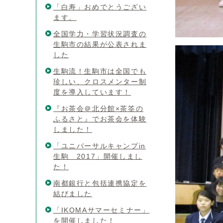
「白寿」おめでとうござい
ます。
全国学力・学習状況調査の
生駒市の結果が公表されま
した
生駒流！生駒市は全国でも
珍しい、クロスメンター制
度を導入しています！
『お茶会＠北分館×茶筌の
ふるさと』でお茶会を体験
しました！
「ユニバーサルキャンプin
生駒 2017」開催しまし
た！
南都銀行と包括連携協定を
結びました
「IKOMAサマーセミナー」
を開催しました！