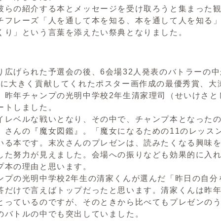
らの紹介する本とメッセージを受け取ろうと集まった観戦
チフレーズ「人を通して本を知る、本を通して人を知る
くり」という言葉を添えたい祭典となりました。
広げられた予選会の後、6会場32人発表のバトラーの中
Rに大きく貢献してくれたポスター画作成の最優秀賞、大
、昨年チャンプの光明中学校2年生清家理司（せいけさと
ートしました。
レベルな戦いとなり、その中で、チャンプ本となったの
）さんの『魔女図鑑』。「魔女になるための11のレッス
いる本です。末次さんのプレゼンは、読みたくなる興味
した努力が見えました。会場への振りなども効果的に入
プ本の理由と思います。
プの光明中学校2年生の清家くんが選んだ「昨日の自分
答だけで言えばトップだったと思います。清家くんは昨年
とっているのですが、そのときから比べてもプレゼンの
のバトルの中でも突出していました。