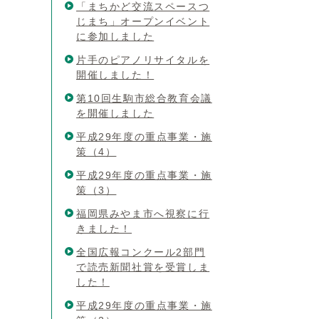
「まちかど交流スペースつ
じまち」オープンイベント
に参加しました
片手のピアノリサイタルを
開催しました！
第10回生駒市総合教育会議
を開催しました
平成29年度の重点事業・施
策（4）
平成29年度の重点事業・施
策（3）
福岡県みやま市へ視察に行
きました！
全国広報コンクール2部門
で読売新聞社賞を受賞しま
した！
平成29年度の重点事業・施