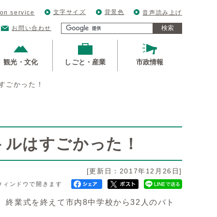
文字サイズ
背景色
ion service
音声読み上げ
検索
お問い合わせ
観光・文化
しごと・産業
市政情報
すごかった！
トルはすごかった！
[更新日：2017年12月26日]
ウィンドウで開きます
、終業式を終えて市内8中学校から32人のバト