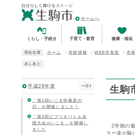
ホームへ
くらし・手続き
子育て・教育
健康・福祉
ホーム
市政情報
WEB市長室
市
現在位置
あしあと
平成29年度
隠す
生駒
「第1回いこま吹奏楽の
日」を開催しました！
「第3回ビブリオバトル全
国大会inいこま」を開催し
2学期の最
ました
ラー達が駆