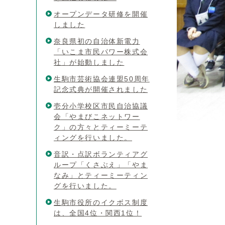
オープンデータ研修を開催
しました
奈良県初の自治体新電力
「いこま市民パワー株式会
社」が始動しました
生駒市芸術協会連盟50周年
記念式典が開催されました
壱分小学校区市民自治協議
会「やまびこネットワー
ク」の方々とティーミーテ
ィングを行いました。
音訳・点訳ボランティアグ
ループ「くさぶえ」「やま
なみ」とティーミーティン
グを行いました。
生駒市役所のイクボス制度
は、全国4位・関西1位！