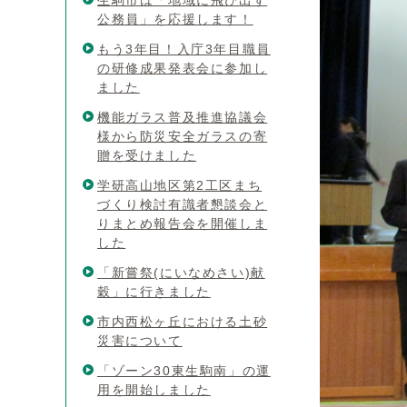
生駒市は「地域に飛び出す
公務員」を応援します！
もう3年目！入庁3年目職員
の研修成果発表会に参加し
ました
機能ガラス普及推進協議会
様から防災安全ガラスの寄
贈を受けました
学研高山地区第2工区まち
づくり検討有識者懇談会と
りまとめ報告会を開催しま
した
「新嘗祭(にいなめさい)献
穀」に行きました
市内西松ヶ丘における土砂
災害について
「ゾーン30東生駒南」の運
用を開始しました