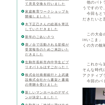
他のバトラ
て意見交換を行いました
うですので
家庭教育ワークショップを
今回もとて
開催しました！
だきたいと
木下正己さんの絵画を寄託
していただきました
この大会の
新年のごあいさつ
inいこま
鹿ノ台で活動される皆様が
くの方の観
受賞報告のためご来訪いた
だきました
生駒市長杯市内中学生ビブ
これから近
リオバトルはすごかった！
そんな時代
株式会社南都銀行と上武建
アクティブ
設株式会社から書架と書籍
今回のバト
の寄贈を受けました
新しいマンホールのデザイ
ンが決定しました！