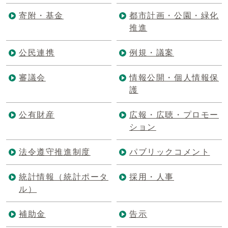
寄附・基金
都市計画・公園・緑化
推進
公民連携
例規・議案
審議会
情報公開・個人情報保
護
公有財産
広報・広聴・プロモー
ション
法令遵守推進制度
パブリックコメント
統計情報（統計ポータ
採用・人事
ル）
補助金
告示