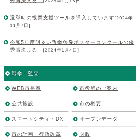
秀賞決まる！
[2025年1月16日]
選挙時の投票支援ツールを導入しています
[2024年
11月7日]
令和5年度明るい選挙啓発ポスターコンクールの優
秀賞決まる！
[2024年1月4日]
選挙・監査
WEB市長室
市役所のご案内
公共施設
市の概要
スマートシティ・DX
オープンデータ
市の計画・行政改革
財政