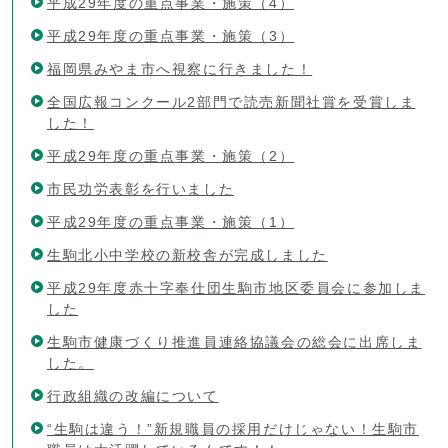
平成29年度の重点事業・施策（4）
平成29年度の重点事業・施策（3）
福岡県みやま市へ視察に行きました！
全国広報コンクール2部門で読売新聞社賞を受賞しま
した！
平成29年度の重点事業・施策（2）
市民功労表彰を行いました
平成29年度の重点事業・施策（1）
生駒北小中学校の新校舎が完成しました
平成29年度赤十字奉仕団生駒市地区委員会に参加しま
した
生駒市健康づくり推進員連絡協議会の総会に出席しま
した。
行政組織の改編について
“生駒は違う！”新規職員の採用だけじゃない！生駒市