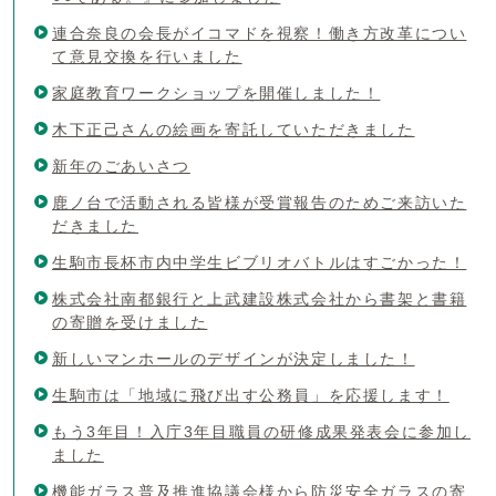
連合奈良の会長がイコマドを視察！働き方改革につい
て意見交換を行いました
家庭教育ワークショップを開催しました！
木下正己さんの絵画を寄託していただきました
新年のごあいさつ
鹿ノ台で活動される皆様が受賞報告のためご来訪いた
だきました
生駒市長杯市内中学生ビブリオバトルはすごかった！
株式会社南都銀行と上武建設株式会社から書架と書籍
の寄贈を受けました
新しいマンホールのデザインが決定しました！
生駒市は「地域に飛び出す公務員」を応援します！
もう3年目！入庁3年目職員の研修成果発表会に参加し
ました
機能ガラス普及推進協議会様から防災安全ガラスの寄