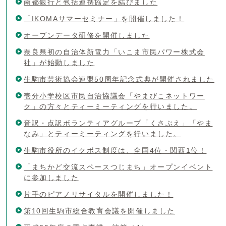
南都銀行と包括連携協定を結びました
「IKOMAサマーセミナー」を開催しました！
オープンデータ研修を開催しました
奈良県初の自治体新電力「いこま市民パワー株式会
社」が始動しました
生駒市芸術協会連盟50周年記念式典が開催されました
壱分小学校区市民自治協議会「やまびこネットワー
ク」の方々とティーミーティングを行いました。
音訳・点訳ボランティアグループ「くさぶえ」「やま
なみ」とティーミーティングを行いました。
生駒市役所のイクボス制度は、全国4位・関西1位！
「まちかど交流スペースつじまち」オープンイベント
に参加しました
片手のピアノリサイタルを開催しました！
第10回生駒市総合教育会議を開催しました