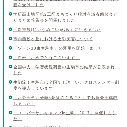
贈を受けました
学研高山地区第2工区まちづくり検討有識者懇談会と
りまとめ報告会を開催しました
「新嘗祭(にいなめさい)献穀」に行きました
市内西松ヶ丘における土砂災害について
「ゾーン30東生駒南」の運用を開始しました
「白寿」おめでとうございます。
全国学力・学習状況調査の生駒市の結果が公表されま
した
生駒流！生駒市は全国でも珍しい、クロスメンター制
度を導入しています！
『お茶会＠北分館×茶筌のふるさと』でお茶会を体験
しました！
「ユニバーサルキャンプin生駒 2017」開催しまし
た！