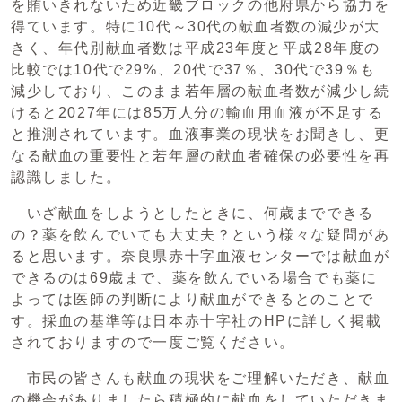
を賄いきれないため近畿ブロックの他府県から協力を
得ています。特に10代～30代の献血者数の減少が大
きく、年代別献血者数は平成23年度と平成28年度の
比較では10代で29%、20代で37％、30代で39％も
減少しており、このまま若年層の献血者数が減少し続
けると2027年には85万人分の輸血用血液が不足する
と推測されています。血液事業の現状をお聞きし、更
なる献血の重要性と若年層の献血者確保の必要性を再
認識しました。
いざ献血をしようとしたときに、何歳までできる
の？薬を飲んでいても大丈夫？という様々な疑問があ
ると思います。奈良県赤十字血液センターでは献血が
できるのは69歳まで、薬を飲んでいる場合でも薬に
よっては医師の判断により献血ができるとのことで
す。採血の基準等は日本赤十字社のHPに詳しく掲載
されておりますので一度ご覧ください。
市民の皆さんも献血の現状をご理解いただき、献血
の機会がありましたら積極的に献血をしていただきま