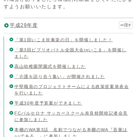
すようお願いいたします。
平成29年度
隠す
「第1回いこま吹奏楽の日」を開催しました！
「第3回ビブリオバトル全国大会inいこま」を開催し
ました
高山幼稚園閉園式を開催しました
「介護を語り合う集い」が開催されました
中堅職員のプロジェクトチームによる政策提案発表会
を行いました
平成30年度予算案ができました
FCバルセロナ サッカースクール奈良校開校記者会見
に参加しました
本棚のWA第3話 名刺でつながる本棚のWA『吾輩は
○○である。』に参加しました