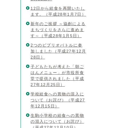
12日から給食を再開いたし
ます。（平成28年1月7日）
新年のご挨拶 ～協創による
まちづくりをさらに進めま
す～（平成28年1月5日）
2つのビブリオバトルに参
加しました（平成27年12月
28日）
子どもたちが考えた「朝ご
はんメニュー」が市役所食
堂で提供されました（平成
27年12月25日）
学校給食への異物の混入に
ついて（お詫び）（平成27
年12月15日）
生駒小学校の給食への異物
の混入について（お詫び）
（平成27年12月10日）