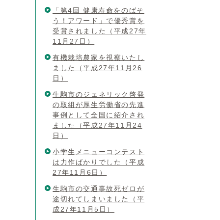
「第4回 健康寿命をのばそ
う！アワード」で優秀賞を
受賞されました（平成27年
11月27日）
有機栽培農家を視察いたし
ました（平成27年11月26
日）
生駒市のジェネリック啓発
の取組が厚生労働省の先進
事例として全国に紹介され
ました（平成27年11月24
日）
小学生メニューコンテスト
は力作ばかりでした（平成
27年11月6日）
生駒市の交通事故死ゼロが
途切れてしまいました（平
成27年11月5日）