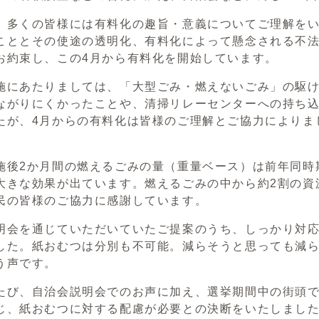
多くの皆様には有料化の趣旨・意義についてご理解をい
こととその使途の透明化、有料化によって懸念される不
お約束し、この4月から有料化を開始しています。
にあたりましては、「大型ごみ・燃えないごみ」の駆け
ながりにくかったことや、清掃リレーセンターへの持ち
たが、4月からの有料化は皆様のご理解とご協力によりま
後2か月間の燃えるごみの量（重量ベース）は前年同時期
大きな効果が出ています。燃えるごみの中から約2割の資
民の皆様のご協力に感謝しています。
会を通じていただいていたご提案のうち、しっかり対応
した。紙おむつは分別も不可能。減らそうと思っても減
う声です。
び、自治会説明会でのお声に加え、選挙期間中の街頭で
じ、紙おむつに対する配慮が必要との決断をいたしまし