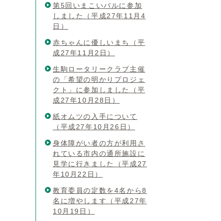
第5回いまこいバルに参加
しました（平成27年11月4
日）
赤ちゃんに優しいまち（平
成27年11月2日）
生駒ロータリークラブ主催
の「希望の明かりプロジェ
クト」に参加しました（平
成27年10月28日）
紙オムツの入手について
（平成27年10月26日）
身体障がい者の方が利用さ
れている市内の通所施設に
見学に行きました（平成27
年10月22日）
教育委員の定数を4名から8
名に増やします（平成27年
10月19日）