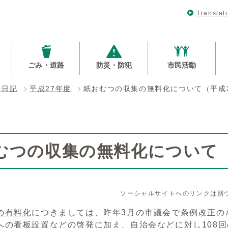
Translat
ごみ・道路
防災・防犯
市民活動
長日記
平成27年度
紙おむつの収集の無料化について（平成2
むつの収集の無料化について（
ソーシャルサイトへのリンクは別
の有料化
につきましては、昨年3月の市議会で条例改正の
への看板設置などの啓発に加え、自治会などに対し108