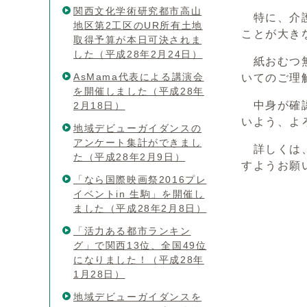
関西文化学術研究都市高山
特に、介護
地区第2工区のUR所有土地
ことが大き
取得予算が本日可決されま
した（平成28年2月24日）
紙おむつ無
AsMama代表による講演会
いてのご理
を開催しました（平成28年
中身が確認
2月18日）
いよう、よ
地域デビューガイダンスの
アンケート集計ができまし
詳しくは、
た（平成28年2月9日）
すようお願
「なら国際映画祭2016プレ
イベントin 生駒」を開催し
ました（平成28年2月8日）
「活力ある都市ランキン
グ」で関西13位、全国49位
になりました！（平成28年
1月28日）
地域デビューガイダンスを