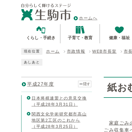
ホームへ
くらし・手続き
子育て・教育
健康・福祉
ホーム
市政情報
WEB市長室
市
現在位置
あしあと
平成27年度
隠す
紙お
日本将棋連盟との意見交換
（平成28年3月31日）
関西文化学術研究都市高山
地区第2工区のこれから
家庭ごみ
（平成28年3月25日）
ごみ収集車