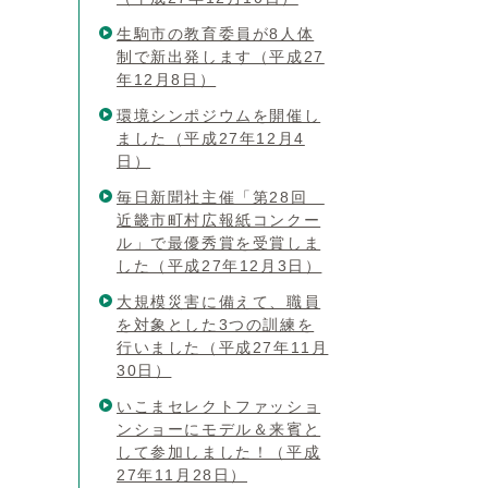
生駒市の教育委員が8人体
制で新出発します（平成27
年12月8日）
環境シンポジウムを開催し
ました（平成27年12月4
日）
毎日新聞社主催「第28回
近畿市町村広報紙コンクー
ル」で最優秀賞を受賞しま
した（平成27年12月3日）
大規模災害に備えて、職員
を対象とした3つの訓練を
行いました（平成27年11月
30日）
いこまセレクトファッショ
ンショーにモデル＆来賓と
して参加しました！（平成
27年11月28日）