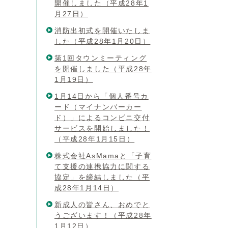
開催しました（平成28年1
月27日）
消防出初式を開催いたしま
した（平成28年1月20日）
第1回タウンミーティング
を開催しました（平成28年
1月19日）
1月14日から「個人番号カ
ード（マイナンバーカー
ド）」によるコンビニ交付
サービスを開始しました！
（平成28年1月15日）
株式会社AsMamaと「子育
て支援の連携協力に関する
協定」を締結しました（平
成28年1月14日）
新成人の皆さん、おめでと
うございます！（平成28年
1月12日）