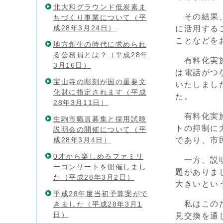
北大和グラウンド低炭素ま
その結果、
ちづくり事業について（平
成28年3月24日）
に活用する
ことなどを
地方創生の時代に求められ
る公務員とは？（平成28年
有料化実施
3月16日）
は電話がつ
宝山寺の彫刻が国の重要文
いたしまし
化財に指定されます（平成
た。
28年3月11日）
有料化実施
生駒市職員募集と採用試験
トの抑制に
説明会の開催について（平
成28年3月4日）
であり、市
0才から楽しめるファミリ
一方、説明
ーコンサートを開催しまし
題がありま
た（平成28年3月2日）
大きいとい
平成28年度当初予算案がで
私はこのた
きました（平成28年3月1
日）
見交換を通