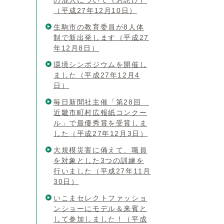
の混入について（お詫び）
（平成27年12月10日）
生駒市の教育委員が8人体
制で新出発します（平成27
年12月8日）
環境シンポジウムを開催し
ました（平成27年12月4
日）
毎日新聞社主催「第28回
近畿市町村広報紙コンクー
ル」で最優秀賞を受賞しま
した（平成27年12月3日）
大規模災害に備えて、職員
を対象とした3つの訓練を
行いました（平成27年11月
30日）
いこまセレクトファッショ
ンショーにモデル＆来賓と
して参加しました！（平成