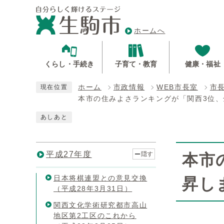
ホームへ
くらし・手続き
子育て・教育
健康・福祉
ホーム
市政情報
WEB市長室
市
現在位置
本市の住みよさランキングが「関西3位、全
あしあと
平成27年度
隠す
本市
日本将棋連盟との意見交換
昇し
（平成28年3月31日）
関西文化学術研究都市高山
地区第2工区のこれから