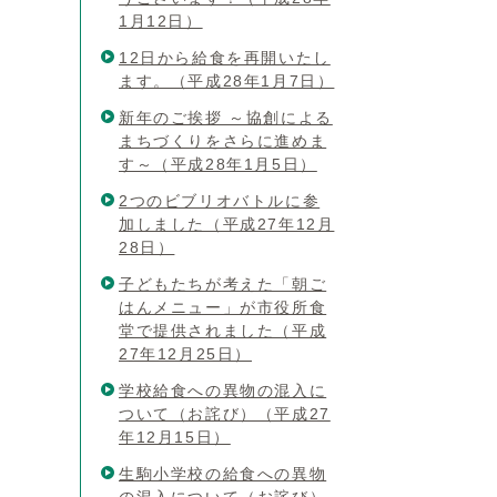
1月12日）
12日から給食を再開いたし
ます。（平成28年1月7日）
新年のご挨拶 ～協創による
まちづくりをさらに進めま
す～（平成28年1月5日）
2つのビブリオバトルに参
加しました（平成27年12月
28日）
子どもたちが考えた「朝ご
はんメニュー」が市役所食
堂で提供されました（平成
27年12月25日）
学校給食への異物の混入に
ついて（お詫び）（平成27
年12月15日）
生駒小学校の給食への異物