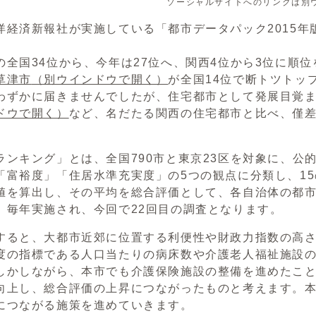
ソーシャルサイトへのリンクは別
洋経済新報社が実施している「都市データパック2015
の全国34位から、今年は27位へ、関西4位から3位に順
草津市
（別ウインドウで開く）
が全国14位で断トツトッ
わずかに届きませんでしたが、住宅都市として発展目覚
ドウで開く）
など、名だたる関西の住宅都市と比べ、僅
ランキング」とは、全国790市と東京23区を対象に、公
「富裕度」「住居水準充実度」の5つの観点に分類し、15
値を算出し、その平均を総合評価として、各自治体の都
、毎年実施され、今回で22回目の調査となります。
すると、大都市近郊に位置する利便性や財政力指数の高
度の指標である人口当たりの病床数や介護老人福祉施設
しかしながら、本市でも介護保険施設の整備を進めたことや
向上し、総合評価の上昇につながったものと考えます。本
につながる施策を進めていきます。