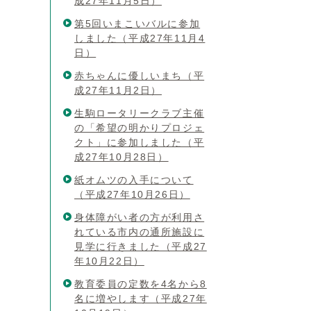
成27年11月5日）
第5回いまこいバルに参加
しました（平成27年11月4
日）
赤ちゃんに優しいまち（平
成27年11月2日）
生駒ロータリークラブ主催
の「希望の明かりプロジェ
クト」に参加しました（平
成27年10月28日）
紙オムツの入手について
（平成27年10月26日）
身体障がい者の方が利用さ
れている市内の通所施設に
見学に行きました（平成27
年10月22日）
教育委員の定数を4名から8
名に増やします（平成27年