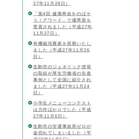
27年11月28日）
「第4回 健康寿命をのばそ
う！アワード」で優秀賞を
受賞されました（平成27年
11月27日）
有機栽培農家を視察いたし
ました（平成27年11月26
日）
生駒市のジェネリック啓発
の取組が厚生労働省の先進
事例として全国に紹介され
ました（平成27年11月24
日）
小学生メニューコンテスト
は力作ばかりでした（平成
27年11月6日）
生駒市の交通事故死ゼロが
途切れてしまいました（平