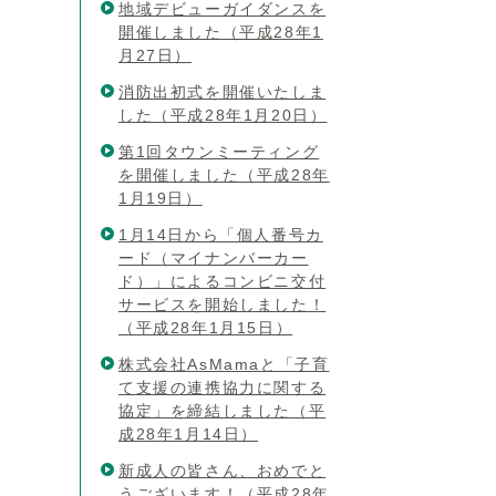
地域デビューガイダンスを
開催しました（平成28年1
月27日）
消防出初式を開催いたしま
した（平成28年1月20日）
第1回タウンミーティング
を開催しました（平成28年
1月19日）
1月14日から「個人番号カ
ード（マイナンバーカー
ド）」によるコンビニ交付
サービスを開始しました！
（平成28年1月15日）
株式会社AsMamaと「子育
て支援の連携協力に関する
協定」を締結しました（平
成28年1月14日）
新成人の皆さん、おめでと
うございます！（平成28年