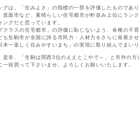
ングは、「住みよさ」の指標の一部を評価したものであ
、箕面市など、素晴らしい住宅都市が軒並み上位にラン
キングだと思っています。
プクラスの住宅都市」の評価に恥じないよう、各種の子
ども生駒市が全国に誇る市民力・人材力をさらに発展さ
日本一楽しく住みやすいまち」の実現に取り組んでまい
、是非、「生駒は関西3位のええとこやで～」と市外の方
に一役買って下さいませ。よろしくお願いいたします。