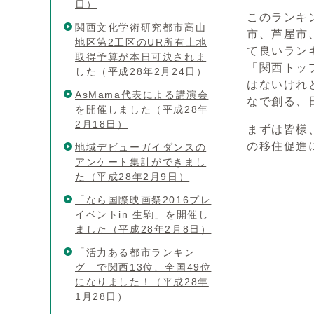
日）
このランキ
関西文化学術研究都市高山
市、芦屋市
地区第2工区のUR所有土地
て良いラン
取得予算が本日可決されま
「関西トッ
した（平成28年2月24日）
はないけれ
AsMama代表による講演会
なで創る、
を開催しました（平成28年
2月18日）
まずは皆様
の移住促進
地域デビューガイダンスの
アンケート集計ができまし
た（平成28年2月9日）
「なら国際映画祭2016プレ
イベントin 生駒」を開催し
ました（平成28年2月8日）
「活力ある都市ランキン
グ」で関西13位、全国49位
になりました！（平成28年
1月28日）