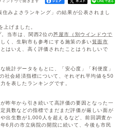
ウィンドウで開きます
年版住みよさランキング」の結果が公表されまし
位を上げました。
プ。当市は、関西2位の
芦屋市
（別ウインドウで
ましく、生駒市も参考にする施策の多い
箕面市
差とはいえ、高く評価されたことはうれしいで
的な統計データをもとに、「安心度」「利便度」
の社会経済指標について、それぞれ平均値を50
市力を表したランキングです。
さが昨年から引き続いて高評価の要因となった一
の定員数などの指標でまだまだ評価が厳しい面が
出生数が1,000人を超えるなど、前回調査か
年6月の市立病院の開院に続いて、今後も市民