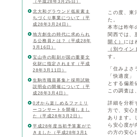
（平成28年3月25日）
北大和グラウンド低炭素ま
この度、東
ちづくり事業について（平
た。
成28年3月24日）
本市は昨年
地方創生の時代に求められ
関西では、
る公務員とは？（平成28年
開く）
には
3月16日）
（別ウイン
す。
宝山寺の彫刻が国の重要文
化財に指定されます（平成
「住みよさ
28年3月11日）
「快適度」
生駒市職員募集と採用試験
とする偏差
説明会の開催について（平
この調査は
成28年3月4日）
詳細を分析
0才から楽しめるファミリ
ーコンサートを開催しまし
方で、安心
た（平成28年3月2日）
あります。
ら安心度が
平成28年度当初予算案がで
の方の安心
きました（平成28年3月1