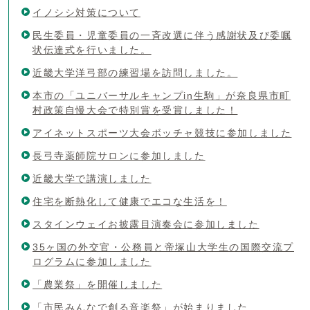
イノシシ対策について
民生委員・児童委員の一斉改選に伴う感謝状及び委嘱
状伝達式を行いました。
近畿大学洋弓部の練習場を訪問しました。
本市の「ユニバーサルキャンプin生駒」が奈良県市町
村政策自慢大会で特別賞を受賞しました！
アイネットスポーツ大会ボッチャ競技に参加しました
長弓寺薬師院サロンに参加しました
近畿大学で講演しました
住宅を断熱化して健康でエコな生活を！
スタインウェイお披露目演奏会に参加しました
35ヶ国の外交官・公務員と帝塚山大学生の国際交流プ
ログラムに参加しました
「農業祭」を開催しました
「市民みんなで創る音楽祭」が始まりました