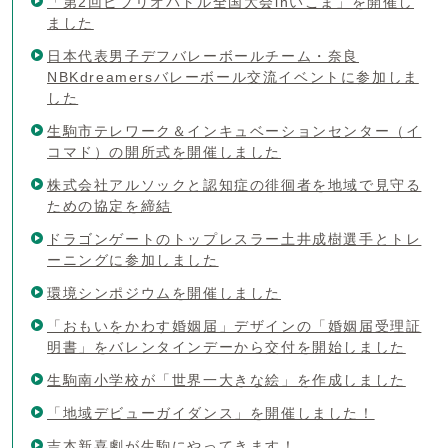
「第2回ビブリオバトル全国大会inいこま」を開催し
ました
日本代表男子デフバレーボールチーム・奈良
NBKdreamersバレーボール交流イベントに参加しま
した
生駒市テレワーク＆インキュベーションセンター（イ
コマド）の開所式を開催しました
株式会社アルソックと認知症の徘徊者を地域で見守る
ための協定を締結
ドラゴンゲートのトップレスラー土井成樹選手とトレ
ーニングに参加しました
環境シンポジウムを開催しました
「おもいをかわす婚姻届」デザインの「婚姻届受理証
明書」をバレンタインデーから交付を開始しました
生駒南小学校が「世界一大きな絵」を作成しました
「地域デビューガイダンス」を開催しました！
吉本新喜劇が生駒にやってきます！