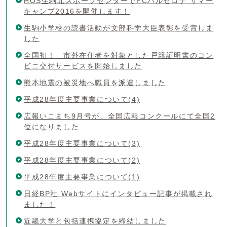
HOS生駒北スポーツセンターでFCバルセロナ サマー
キャンプ2016を開催します！
生駒小学校の読書活動が文部科学大臣表彰を受賞しま
した
全国初！ 市外在住者を対象とした戸籍証明書のコン
ビニ交付サービスを開始しました
熊本地震の被災地へ職員を派遣しました
平成28年度主要事業について(4)
広報いこまち9月号が、全国広報コンクールにて全国2
位になりました
平成28年度主要事業について(3)
平成28年度主要事業について(2)
平成28年度主要事業について(1)
日経BP社 Webサイトにインタビュー記事が掲載され
ました！
近畿大学と包括連携協定を締結しました