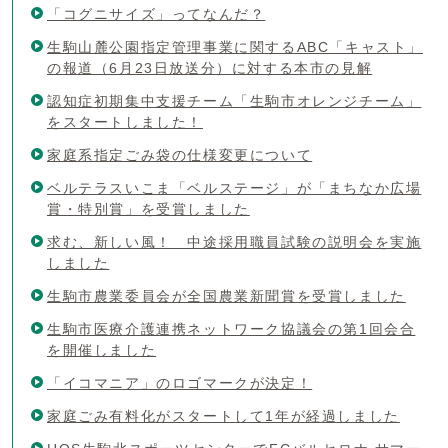
「コグニサイズ」ってなんだ？
生駒山麓公園指定管理事業に関するABC「キャスト」
の報道（6月23日放送分）に対する本市の見解
認知症初期集中支援チーム「生駒市オレンジチーム」
をスタートしました！
家庭系指定ごみ袋の仕様変更について
ベルテラスいこま「ベルステージ」が「まちなか広場
賞・特別賞」を受賞しました
求む、新しい風！ 中途採用職員試験の説明会を実施
しました
生駒市農業委員会が全国農業新聞賞を受賞しました
生駒市医療介護連携ネットワーク協議会の第1回会合
を開催しました
「イコマニア」のロゴマークが決定！
家庭ごみ有料化がスタートして1年が経過しました