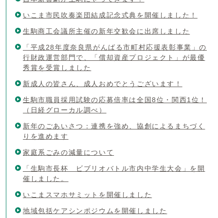
いこま市民吹奏楽団結成記念式典を開催しました！
生駒商工会議所主催の新年交歓会に出席しました
「平成28年度奈良県がんばる市町村応援表彰事業」の
行財政運営部門で、「償却資産プロジェクト」が最優
秀賞を受賞しました
新成人の皆さん、成人おめでとうございます！
生駒市職員採用試験の応募倍率は全国8位・関西1位！
（日経グローカル調べ）
新年のごあいさつ：連携を強め、協創によるまちづく
りを進めます
家庭系ごみの減量について
「生駒市長杯 ビブリオバトル市内中学生大会」を開
催しました。
いこまスマホサミットを開催しました
地域包括ケアシンポジウムを開催しました