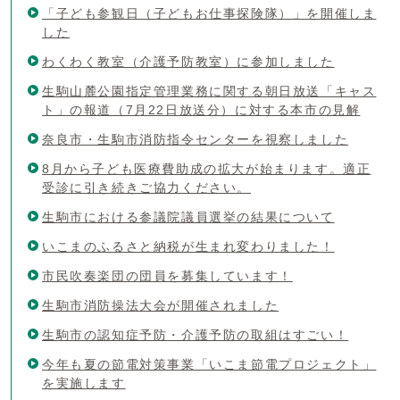
「子ども参観日（子どもお仕事探険隊）」を開催しま
した
わくわく教室（介護予防教室）に参加しました
生駒山麓公園指定管理業務に関する朝日放送「キャス
ト」の報道（7月22日放送分）に対する本市の見解
奈良市・生駒市消防指令センターを視察しました
8月から子ども医療費助成の拡大が始まります。適正
受診に引き続きご協力ください。
生駒市における参議院議員選挙の結果について
いこまのふるさと納税が生まれ変わりました！
市民吹奏楽団の団員を募集しています！
生駒市消防操法大会が開催されました
生駒市の認知症予防・介護予防の取組はすごい！
今年も夏の節電対策事業「いこま節電プロジェクト」
を実施します