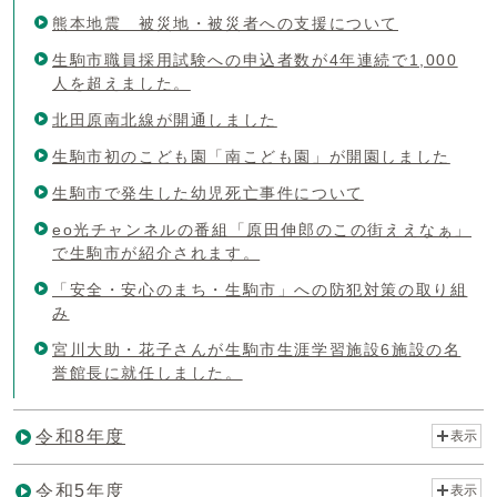
熊本地震 被災地・被災者への支援について
生駒市職員採用試験への申込者数が4年連続で1,000
人を超えました。
北田原南北線が開通しました
生駒市初のこども園「南こども園」が開園しました
生駒市で発生した幼児死亡事件について
eo光チャンネルの番組「原田伸郎のこの街ええなぁ」
で生駒市が紹介されます。
「安全・安心のまち・生駒市」への防犯対策の取り組
み
宮川大助・花子さんが生駒市生涯学習施設6施設の名
誉館長に就任しました。
令和8年度
表示
令和5年度
表示