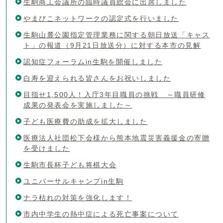
生駒商工会議所の臨時議員総会に出席しました
やまびこネットワークの認定式を行いました
生駒山麓公園指定管理業務に関する朝日放送「キャス
ト」の報道（9月21日放送分）に対する本市の見解
認知症フォーラムin生駒を開催しました
白寿を迎えられる皆さんをお祝いしました
目指せ1,500人！入庁3年目職員の挑戦 ～職員研修
成果の発表会を実施しました～
子ども医療費の助成を拡大しました
医療法人社団松下会様から熊本地震災害義援金の寄贈
を受けました
生駒市長杯子ども将棋大会
ユニバーサルキャンプin生駒
ナラ枯れの対策を強化します！
市内中学生の熱中症による死亡事案について