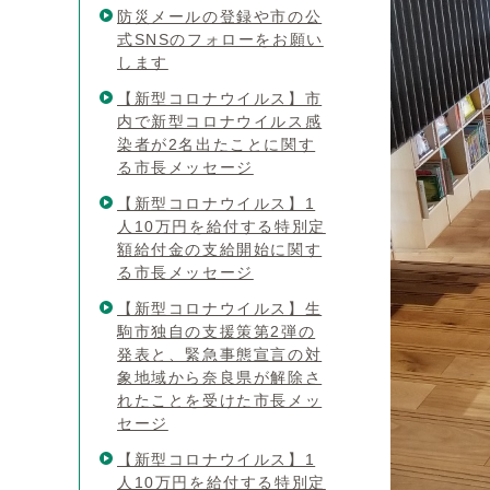
防災メールの登録や市の公
式SNSのフォローをお願い
します
【新型コロナウイルス】市
内で新型コロナウイルス感
染者が2名出たことに関す
る市長メッセージ
【新型コロナウイルス】1
人10万円を給付する特別定
額給付金の支給開始に関す
る市長メッセージ
【新型コロナウイルス】生
駒市独自の支援策第2弾の
発表と、緊急事態宣言の対
象地域から奈良県が解除さ
れたことを受けた市長メッ
セージ
【新型コロナウイルス】1
人10万円を給付する特別定