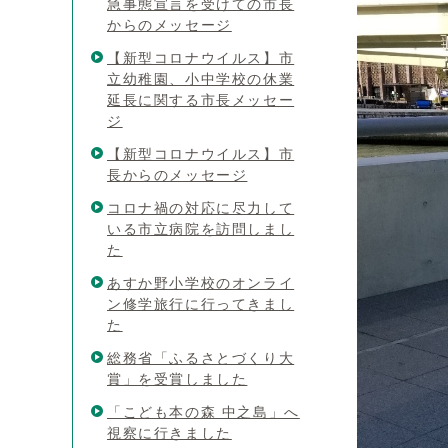
急事態宣言を受けての市長
からのメッセージ
【新型コロナウイルス】市
立幼稚園、小中学校の休業
延長に関する市長メッセー
ジ
【新型コロナウイルス】市
長からのメッセージ
コロナ禍の対応に尽力して
いる市立病院を訪問しまし
た
あすか野小学校のオンライ
ン修学旅行に行ってきまし
た
総務省「ふるさとづくり大
賞」を受賞しました
「こども本の森 中之島」へ
視察に行きました