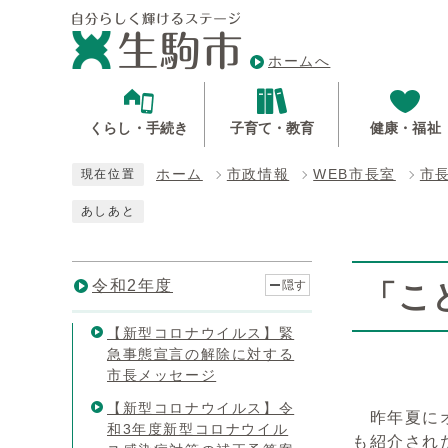
ホームへ
くらし・手続き
子育て・教育
健康・福祉
ホーム
市政情報
WEB市長室
市
現在位置
あしあと
令和2年度
隠す
「こ
【新型コロナウイルス】緊
急事態宣言の解除に対する
市長メッセージ
【新型コロナウイルス】令
昨年夏にオ
和3年度新型コロナウイル
も紹介され