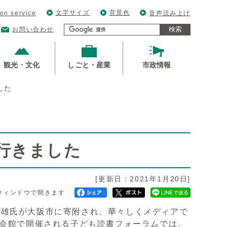
文字サイズ
背景色
ion service
音声読み上げ
検索
お問い合わせ
観光・文化
しごと・産業
市政情報
した
行きました
[更新日：2021年1月20日]
ウィンドウで開きます
雄氏が大阪市に寄附され、華々しくメディアで
書会館で開催される子ども読書フォーラムでは、