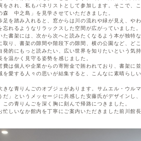
演をされ、私もパネリストとして参加します。そこで、
の森 中之島」を見学させていただきました。
足を踏み入れると、窓からは川の流れや緑が見え、やわ
を忘れるようなリラックスした空間が広がっていました
いた書架には、次から次へと読みたくなるよう本が独特
に取り、書架の隙間や階段下の隙間、横の公園など、ど
発的にもっと読みたい、広い世界を知りたいという気持
長を温かく見守る姿勢を感じました。
費は個人や企業からの寄附金で賄われており、書架に並
域を愛する人々の思いが結集すると、こんなに素晴らし
きな青りんごのオブジェがあります。サムエル・ウルマ
うだ」というメッセージに共感した安藤氏がデザインし
。この青りんごを深く胸に刻んで帰路につきました。
忙しいなか館内を丁寧にご案内いただきました前川館長