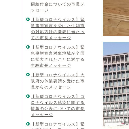
額給付金についての市長メ
ッセージ
【新型コロナウイルス】緊
急事態宣言を受けた生駒市
の対応方針の発表に当たっ
ての市長メッセージ
【新型コロナウイルス】緊
急事態宣言対象地域が全国
に拡大されたことに対する
生駒市長メッセージ
【新型コロナウイルス】大
阪府の休業要請を受けた市
長からのメッセージ
【新型コロナウイルス】コ
ロナウイルス感染に関する
情報の公表についての市長
メッセージ
【新型コロナウイルス】緊