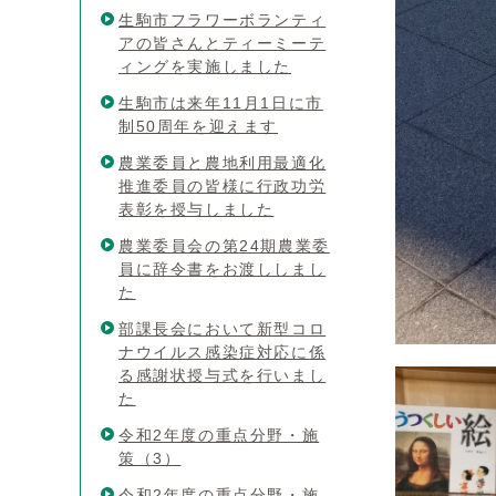
生駒市フラワーボランティ
アの皆さんとティーミーテ
ィングを実施しました
生駒市は来年11月1日に市
制50周年を迎えます
農業委員と農地利用最適化
推進委員の皆様に行政功労
表彰を授与しました
農業委員会の第24期農業委
員に辞令書をお渡ししまし
た
部課長会において新型コロ
ナウイルス感染症対応に係
る感謝状授与式を行いまし
た
令和2年度の重点分野・施
策（3）
令和2年度の重点分野・施