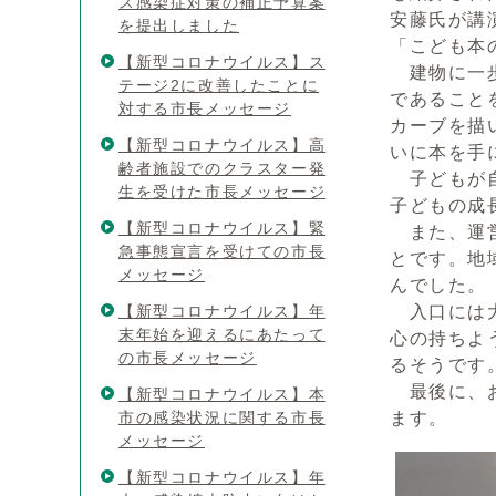
ス感染症対策の補正予算案
安藤氏が講
を提出しました
「こども本
【新型コロナウイルス】ス
建物に一歩
テージ2に改善したことに
であること
対する市長メッセージ
カーブを描
【新型コロナウイルス】高
いに本を手
齢者施設でのクラスター発
子どもが自
生を受けた市長メッセージ
子どもの成
【新型コロナウイルス】緊
また、運営
急事態宣言を受けての市長
とです。地
メッセージ
んでした。
【新型コロナウイルス】年
入口には大
末年始を迎えるにあたって
心の持ちよ
の市長メッセージ
るそうです
最後に、お
【新型コロナウイルス】本
市の感染状況に関する市長
ます。
メッセージ
【新型コロナウイルス】年