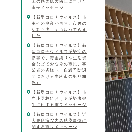
末の感染拡大防止に向けた
市長メッセージ
【新型コロナウイルス】市
主催の事業が再開。市民の
活動も少しずつ戻ってきま
した
【新型コロナウイルス】新
型コロナウイルス感染症の
影響で、資金繰りや生活資
金などでお悩みの市民、事
業者の皆様へ（自殺予防週
間における生駒市の取り組
み）
【新型コロナウイルス】市
立小学校における感染者発
生に対する市長メッセージ
【新型コロナウイルス】近
大奈良病院内の感染事例に
関する市長メッセージ