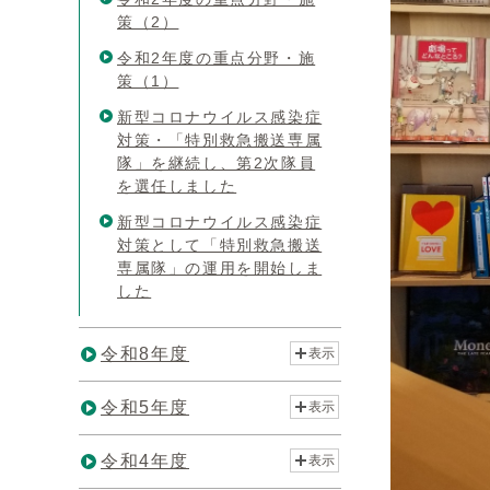
策（2）
令和2年度の重点分野・施
策（1）
新型コロナウイルス感染症
対策・「特別救急搬送専属
隊」を継続し、第2次隊員
を選任しました
新型コロナウイルス感染症
対策として「特別救急搬送
専属隊」の運用を開始しま
した
令和8年度
表示
令和5年度
表示
令和4年度
表示