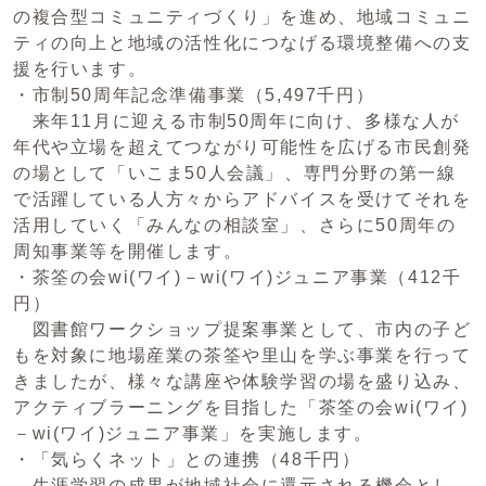
の複合型コミュニティづくり」を進め、地域コミュニ
ティの向上と地域の活性化につなげる環境整備への支
援を行います。
・市制50周年記念準備事業（5,497千円）
来年11月に迎える市制50周年に向け、多様な人が
年代や立場を超えてつながり可能性を広げる市民創発
の場として「いこま50人会議」、専門分野の第一線
で活躍している人方々からアドバイスを受けてそれを
活用していく「みんなの相談室」、さらに50周年の
周知事業等を開催します。
・茶筌の会wi(ワイ)－wi(ワイ)ジュニア事業（412千
円）
図書館ワークショップ提案事業として、市内の子ど
もを対象に地場産業の茶筌や里山を学ぶ事業を行って
きましたが、様々な講座や体験学習の場を盛り込み、
アクティブラーニングを目指した「茶筌の会wi(ワイ)
－wi(ワイ)ジュニア事業」を実施します。
・「気らくネット」との連携（48千円）
生涯学習の成果が地域社会に還元される機会とし