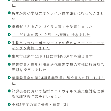
た
あすか野小学校のオンライン修学旅行に行ってきまし
た
総務省「ふるさとづくり大賞」を受賞しました
「こども本の森 中之島」へ視察に行きました
生駒市フラワーボランティアの皆さんとティーミーテ
ィングを実施しました
生駒市は来年11月1日に市制50周年を迎えます
農業委員と農地利用最適化推進委員の皆様に行政功労
表彰を授与しました
農業委員会の第24期農業委員に辞令書をお渡ししまし
た
部課長会において新型コロナウイルス感染症対応に係
る感謝状授与式を行いました
令和2年度の重点分野・施策（3）