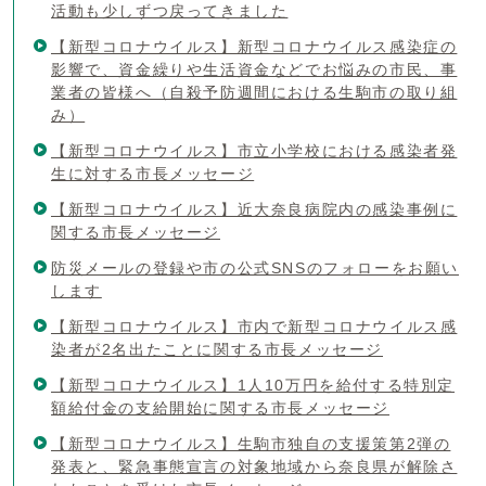
活動も少しずつ戻ってきました
【新型コロナウイルス】新型コロナウイルス感染症の
影響で、資金繰りや生活資金などでお悩みの市民、事
業者の皆様へ（自殺予防週間における生駒市の取り組
み）
【新型コロナウイルス】市立小学校における感染者発
生に対する市長メッセージ
【新型コロナウイルス】近大奈良病院内の感染事例に
関する市長メッセージ
防災メールの登録や市の公式SNSのフォローをお願い
します
【新型コロナウイルス】市内で新型コロナウイルス感
染者が2名出たことに関する市長メッセージ
【新型コロナウイルス】1人10万円を給付する特別定
額給付金の支給開始に関する市長メッセージ
【新型コロナウイルス】生駒市独自の支援策第2弾の
発表と、緊急事態宣言の対象地域から奈良県が解除さ