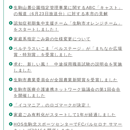
生駒山麓公園指定管理事業に関するABC「キャスト」
の報道（6月23日放送分）に対する本市の見解
認知症初期集中支援チーム「生駒市オレンジチーム」
をスタートしました！
家庭系指定ごみ袋の仕様変更について
ベルテラスいこま「ベルステージ」が「まちなか広場
賞・特別賞」を受賞しました
求む、新しい風！ 中途採用職員試験の説明会を実施
しました
生駒市農業委員会が全国農業新聞賞を受賞しました
生駒市医療介護連携ネットワーク協議会の第1回会合
を開催しました
「イコマニア」のロゴマークが決定！
家庭ごみ有料化がスタートして1年が経過しました
HOS生駒北スポーツセンターでFCバルセロナ サマー