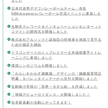
ました
日本代表男子デフバレーボールチーム・奈良
NBKdreamersバレーボール交流イベントに参加しま
した
生駒市テレワーク＆インキュベーションセンター（イ
コマド）の開所式を開催しました
株式会社アルソックと認知症の徘徊者を地域で見守る
ための協定を締結
ドラゴンゲートのトップレスラー土井成樹選手とトレ
ーニングに参加しました
環境シンポジウムを開催しました
「おもいをかわす婚姻届」デザインの「婚姻届受理証
明書」をバレンタインデーから交付を開始しました
生駒南小学校が「世界一大きな絵」を作成しました
「地域デビューガイダンス」を開催しました！
吉本新喜劇が生駒にやってきます！