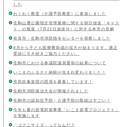
した
わくわく教室（介護予防教室）に参加しました
生駒山麓公園指定管理業務に関する朝日放送「キャス
ト」の報道（7月22日放送分）に対する本市の見解
奈良市・生駒市消防指令センターを視察しました
8月から子ども医療費助成の拡大が始まります。適正
受診に引き続きご協力ください。
生駒市における参議院議員選挙の結果について
いこまのふるさと納税が生まれ変わりました！
市民吹奏楽団の団員を募集しています！
生駒市消防操法大会が開催されました
生駒市の認知症予防・介護予防の取組はすごい！
今年も夏の節電対策事業「いこま節電プロジェクト」
を実施します
「コグニサイズ」ってなんだ？