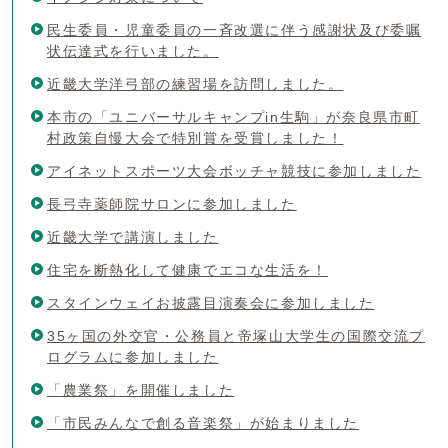
民生委員・児童委員の一斉改選に伴う感謝状及び委嘱
状伝達式を行いました。
近畿大学洋弓部の練習場を訪問しました。
本市の「ユニバーサルキャンプin生駒」が奈良県市町
村政策自慢大会で特別賞を受賞しました！
アイネットスポーツ大会ボッチャ競技に参加しました
長弓寺薬師院サロンに参加しました
近畿大学で講演しました
住宅を断熱化して健康でエコな生活を！
スタインウェイお披露目演奏会に参加しました
35ヶ国の外交官・公務員と帝塚山大学生の国際交流プ
ログラムに参加しました
「農業祭」を開催しました
「市民みんなで創る音楽祭」が始まりました