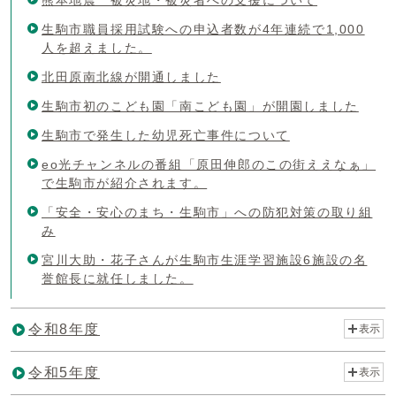
生駒市職員採用試験への申込者数が4年連続で1,000
人を超えました。
北田原南北線が開通しました
生駒市初のこども園「南こども園」が開園しました
生駒市で発生した幼児死亡事件について
eo光チャンネルの番組「原田伸郎のこの街ええなぁ」
で生駒市が紹介されます。
「安全・安心のまち・生駒市」への防犯対策の取り組
み
宮川大助・花子さんが生駒市生涯学習施設6施設の名
誉館長に就任しました。
令和8年度
表示
令和5年度
表示