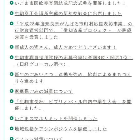
いこま市民吹奏楽団結成記念式典を開催しました！
生駒商工会議所主催の新年交歓会に出席しました
「平成28年度奈良県がんばる市町村応援表彰事業」の
行財政運営部門で、「償却資産プロジェクト」が最優
秀賞を受賞しました
新成人の皆さん、成人おめでとうございます！
生駒市職員採用試験の応募倍率は全国8位・関西1位！
（日経グローカル調べ）
新年のごあいさつ：連携を強め、協創によるまちづく
りを進めます
家庭系ごみの減量について
「生駒市長杯 ビブリオバトル市内中学生大会」を開
催しました。
いこまスマホサミットを開催しました
地域包括ケアシンポジウムを開催しました
イノシシ対策について