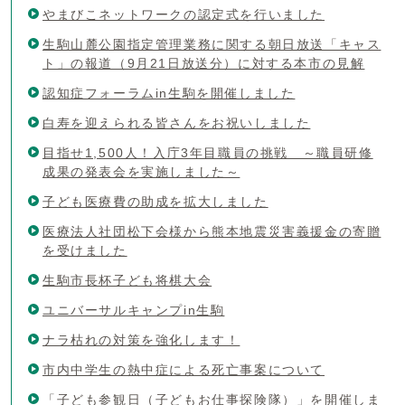
やまびこネットワークの認定式を行いました
生駒山麓公園指定管理業務に関する朝日放送「キャス
ト」の報道（9月21日放送分）に対する本市の見解
認知症フォーラムin生駒を開催しました
白寿を迎えられる皆さんをお祝いしました
目指せ1,500人！入庁3年目職員の挑戦 ～職員研修
成果の発表会を実施しました～
子ども医療費の助成を拡大しました
医療法人社団松下会様から熊本地震災害義援金の寄贈
を受けました
生駒市長杯子ども将棋大会
ユニバーサルキャンプin生駒
ナラ枯れの対策を強化します！
市内中学生の熱中症による死亡事案について
「子ども参観日（子どもお仕事探険隊）」を開催しま