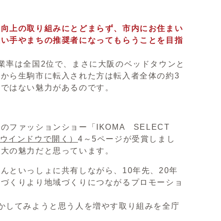
度向上の取り組みにとどまらず、市内にお住まい
担い手やまちの推奨者になってもらうことを目指
業率は全国2位で、まさに大阪のベッドタウンと
から生駒市に転入された方は転入者全体の約3
けではない魅力があるのです。
ファッションショー「IKOMA SELECT
ウインドウで開く）
4～5ページが受賞しまし
最大の魅力だと思っています。
といっしょに共有しながら、10年先、20年
題づくりより地域づくりにつながるプロモーショ
かしてみようと思う人を増やす取り組みを全庁