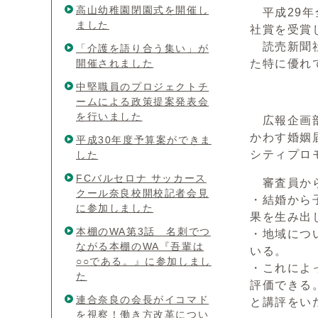
高山幼稚園閉園式を開催し
平成29年
ました
社賞を受賞
読売新聞社
「介護を語り合う集い」が
開催されました
た特に優れ
中堅職員のプロジェクトチ
ームによる政策提案発表会
を行いました
広報企画部
かわす婚姻
平成30年度予算案ができま
シティプロ
した
FCバルセロナ サッカース
審査員か
クール奈良校開校記者会見
・結婚から
に参加しました
果を生み出
本棚のWA第3話 名刺でつ
・地域につ
ながる本棚のWA『吾輩は
いる。
○○である。』に参加しまし
・これによ
た
評価できる
連合奈良の会長がイコマド
と講評をい
を視察！働き方改革につい