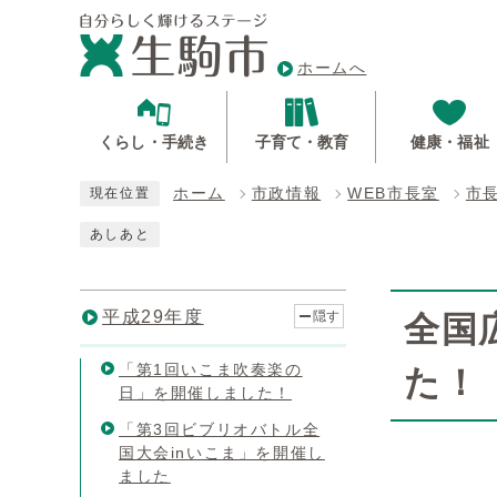
ホームへ
くらし・手続き
子育て・教育
健康・福祉
ホーム
市政情報
WEB市長室
市
現在位置
あしあと
平成29年度
隠す
全国
「第1回いこま吹奏楽の
た！
日」を開催しました！
「第3回ビブリオバトル全
国大会inいこま」を開催し
ました