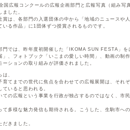
全国広報コンクールの広報企画部門と広報写真（組み写
しました。
賞は、各部門の入選団体の中から「地域のニュースや人
ている作品」に1団体ずつ授賞されるものです。
門では、昨年度初開催した「IKOMA SUN FESTA
届」、フォトブック「いこまの愛しい時間」、動画の制
モーションの取り組みが評価されました。
らは、
子育てまでの世代に焦点を合わせての広報展開は、それ
していると思われる。
いての広報という事業を行政が独占するのではなく、市
って多様な魅力発信も期待される。こうした、生駒市へ
。
ただきました。