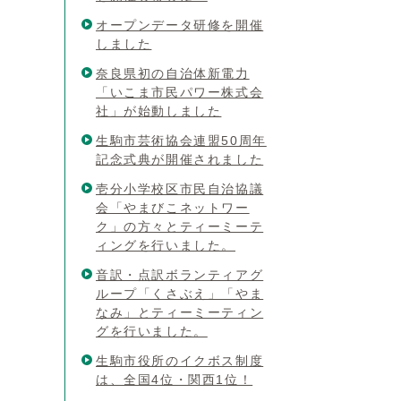
オープンデータ研修を開催
しました
奈良県初の自治体新電力
「いこま市民パワー株式会
社」が始動しました
生駒市芸術協会連盟50周年
記念式典が開催されました
壱分小学校区市民自治協議
会「やまびこネットワー
ク」の方々とティーミーテ
ィングを行いました。
音訳・点訳ボランティアグ
ループ「くさぶえ」「やま
なみ」とティーミーティン
グを行いました。
生駒市役所のイクボス制度
は、全国4位・関西1位！