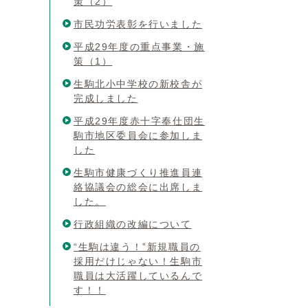
策（2）
市民功労表彰を行いました
平成29年度の重点事業・施
策（1）
生駒北小中学校の新校舎が
完成しました
平成29年度赤十字奉仕団生
駒市地区委員会に参加しま
した
生駒市健康づくり推進員連
絡協議会の総会に出席しま
した。
行政組織の改編について
“生駒は違う！”新規職員の
採用だけじゃない！生駒市
職員は大活躍しているんで
す！！