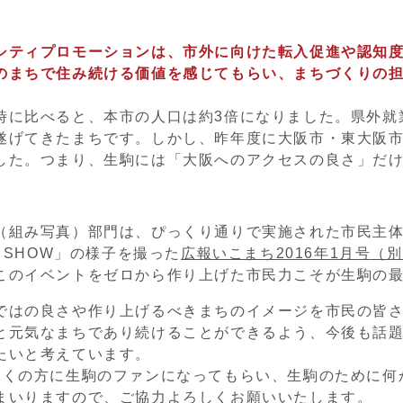
シティプロモーションは、市外に向けた転入促進や認知
のまちで住み続ける価値を感じてもらい、まちづくりの
。
に比べると、本市の人口は約3倍になりました。県外就
遂げてきたまちです。しかし、昨年度に大阪市・東大阪市
した。つまり、生駒には「大阪へのアクセスの良さ」だ
組み写真）部門は、ぴっくり通りで実施された市民主体の
N SHOW」の様子を撮った
広報いこまち2016年1月号
（別
このイベントをゼロから作り上げた市民力こそが生駒の
はの良さや作り上げるべきまちのイメージを市民の皆さん
と元気なまちであり続けることができるよう、今後も話
たいと考えています。
くの方に生駒のファンになってもらい、生駒のために何
まいりますので、ご協力よろしくお願いいたします。