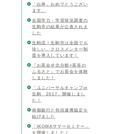
「白寿」おめでとうござい
ます。
全国学力・学習状況調査の
生駒市の結果が公表されま
した
生駒流！生駒市は全国でも
珍しい、クロスメンター制
度を導入しています！
『お茶会＠北分館×茶筌の
ふるさと』でお茶会を体験
しました！
「ユニバーサルキャンプin
生駒 2017」開催しまし
た！
南都銀行と包括連携協定を
結びました
「IKOMAサマーセミナー」
を開催しました！