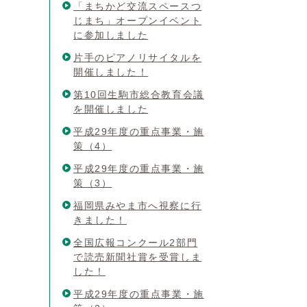
「まちかど交流スペースつ
じまち」オープンイベント
に参加しました
片手のピアノリサイタルを
開催しました！
第10回生駒市総合教育会議
を開催しました
平成29年度の重点事業・施
策（4）
平成29年度の重点事業・施
策（3）
福岡県みやま市へ視察に行
きました！
全国広報コンクール2部門
で読売新聞社賞を受賞しま
した！
平成29年度の重点事業・施