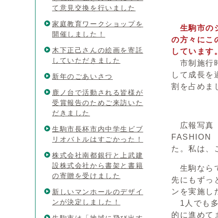
て意見交換を行いました
家庭教育ワークショップを
生駒市の
開催しました！
の方々にこ
木下正己さんの絵画を寄託
しています
していただきました
市制施行時
して成長を
新年のごあいさつ
割を占めま
鹿ノ台で活動される皆様が
受賞報告のためご来訪いた
だきました
広報写真（
生駒市長杯市内中学生ビブ
FASHIO
リオバトルはすごかった！
た。私は、
株式会社南都銀行と上武建
設株式会社から書架と書籍
生駒ならで
の寄贈を受けました
先にもずっ
ンを実施し
新しいマンホールのデザイ
ンが決定しました！
1人でも多
的に進めて