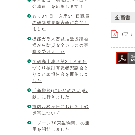
生駒市は「地域に飛び出す
公務員」を応援します！
もう3年目！入庁3年目職員
企画書
の研修成果発表会に参加し
ました
(ファイ
機能ガラス普及推進協議会
様から防災安全ガラスの寄
贈を受けました
学研高山地区第2工区まち
づくり検討有識者懇談会と
りまとめ報告会を開催しま
した
「新嘗祭(にいなめさい)献
穀」に行きました
市内西松ヶ丘における土砂
災害について
「ゾーン30東生駒南」の運
用を開始しました