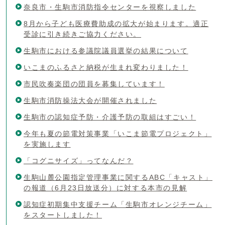
奈良市・生駒市消防指令センターを視察しました
8月から子ども医療費助成の拡大が始まります。適正
受診に引き続きご協力ください。
生駒市における参議院議員選挙の結果について
いこまのふるさと納税が生まれ変わりました！
市民吹奏楽団の団員を募集しています！
生駒市消防操法大会が開催されました
生駒市の認知症予防・介護予防の取組はすごい！
今年も夏の節電対策事業「いこま節電プロジェクト」
を実施します
「コグニサイズ」ってなんだ？
生駒山麓公園指定管理事業に関するABC「キャスト」
の報道（6月23日放送分）に対する本市の見解
認知症初期集中支援チーム「生駒市オレンジチーム」
をスタートしました！