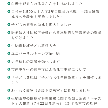
白寿を迎えられる皆さんをお祝いしました
目指せ1,500人！入庁3年目職員の挑戦 ～職員研修
成果の発表会を実施しました～
子ども医療費の助成を拡大しました
医療法人社団松下会様から熊本地震災害義援金の寄贈
を受けました
生駒市長杯子ども将棋大会
ユニバーサルキャンプin生駒
ナラ枯れの対策を強化します！
市内中学生の熱中症による死亡事案について
「子ども参観日（子どもお仕事探険隊）」を開催しま
した
わくわく教室（介護予防教室）に参加しました
生駒山麓公園指定管理業務に関する朝日放送「キャス
ト」の報道（7月22日放送分）に対する本市の見解