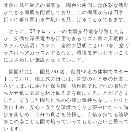
北側に低年齢児の園庭を、園舎の南側には多彩な活動
ができる園庭を配置しており、この園庭からは四季
折々に移り変わる生駒山を見上げることができます。
さらに、57キロワットの太陽光発電を設置したほ
か、安価な深夜電力を活用できるリズム室の床暖房シ
ステムや給湯システム、全館の照明にはLEDを、窓ガ
ラスはペアガラスとするなど、環境モデル都市いこま
にふさわしい施設となっています。
開園時には、園児246名、職員58名の体制でスター
トしており、竣工式の日には、青空のもと春の日差し
をいっぱいに浴びた保育園、幼稚園それぞれの園児た
ちが元気に園庭を駆け回る姿を目にすることができま
した。そうした園児たちの心弾む気持ちをしっかりと
受け止め、安心・安全な環境づくりと夢中になって遊
びを楽しめ、自分の良さを発揮し、自信が持てる経験
をこの南こども園で培っていってもらいたいと思って
います。