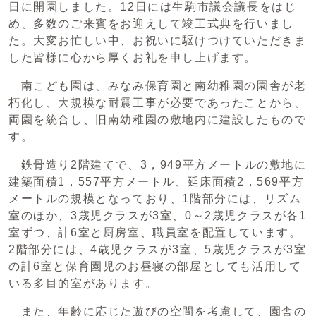
日に開園しました。12日には生駒市議会議長をはじ
め、多数のご来賓をお迎えして竣工式典を行いまし
た。大変お忙しい中、お祝いに駆けつけていただきま
した皆様に心から厚くお礼を申し上げます。
南こども園は、みなみ保育園と南幼稚園の園舎が老
朽化し、大規模な耐震工事が必要であったことから、
両園を統合し、旧南幼稚園の敷地内に建設したもので
す。
鉄骨造り2階建てで、3，949平方メートルの敷地に
建築面積1，557平方メートル、延床面積2，569平方
メートルの規模となっており、1階部分には、リズム
室のほか、3歳児クラスが3室、0～2歳児クラスが各1
室ずつ、計6室と厨房室、職員室を配置しています。
2階部分には、4歳児クラスが3室、5歳児クラスが3室
の計6室と保育園児のお昼寝の部屋としても活用して
いる多目的室があります。
また、年齢に応じた遊びの空間を考慮して、園舎の