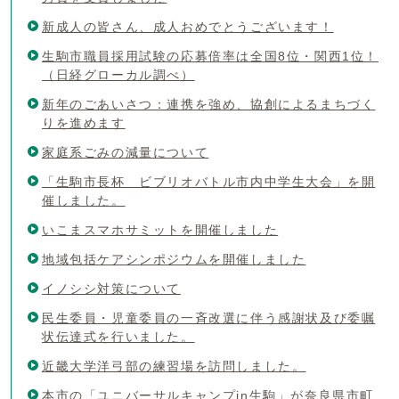
新成人の皆さん、成人おめでとうございます！
生駒市職員採用試験の応募倍率は全国8位・関西1位！
（日経グローカル調べ）
新年のごあいさつ：連携を強め、協創によるまちづく
りを進めます
家庭系ごみの減量について
「生駒市長杯 ビブリオバトル市内中学生大会」を開
催しました。
いこまスマホサミットを開催しました
地域包括ケアシンポジウムを開催しました
イノシシ対策について
民生委員・児童委員の一斉改選に伴う感謝状及び委嘱
状伝達式を行いました。
近畿大学洋弓部の練習場を訪問しました。
本市の「ユニバーサルキャンプin生駒」が奈良県市町