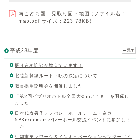
南こども園 見取り図・地図 (ファイル名：
map.pdf サイズ：223.78KB)
平成28年度
隠す
振り込め詐欺が増えています！
北陸新幹線ルート・駅の決定について
職員採用説明会を開催しました
「第2回ビブリオバトル全国大会inいこま」を開催し
ました
日本代表男子デフバレーボールチーム・奈良
NBKdreamersバレーボール交流イベントに参加しま
した
生駒市テレワーク＆インキュベーションセンター（イ