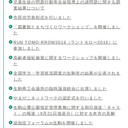
児童生徒の問題行動等生徒指導上の諸問題に関する調
査結果について
市民功労表彰式を行いました
「図書館とまちづくりワークショップ」を開催しまし
た
RUN TOMO-RROW2016（ラントモロー2016）に
参加しました
高齢者福祉施策に関するワークショップを開催しまし
た
全国学力・学習状況調査の生駒市の結果が公表されま
した
生駒商工会議所の臨時議員総会に出席しました
やまびこネットワークの認定式を行いました
生駒山麓公園指定管理業務に関する朝日放送「キャス
ト」の報道（9月21日放送分）に対する本市の見解
認知症フォーラムin生駒を開催しました