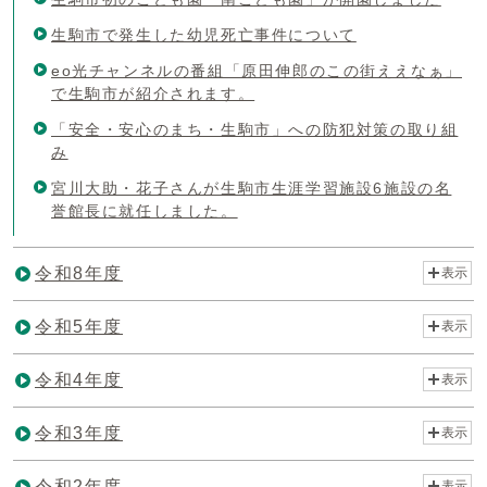
生駒市で発生した幼児死亡事件について
eo光チャンネルの番組「原田伸郎のこの街ええなぁ」
で生駒市が紹介されます。
「安全・安心のまち・生駒市」への防犯対策の取り組
み
宮川大助・花子さんが生駒市生涯学習施設6施設の名
誉館長に就任しました。
令和8年度
表示
令和5年度
表示
令和4年度
表示
令和3年度
表示
令和2年度
表示