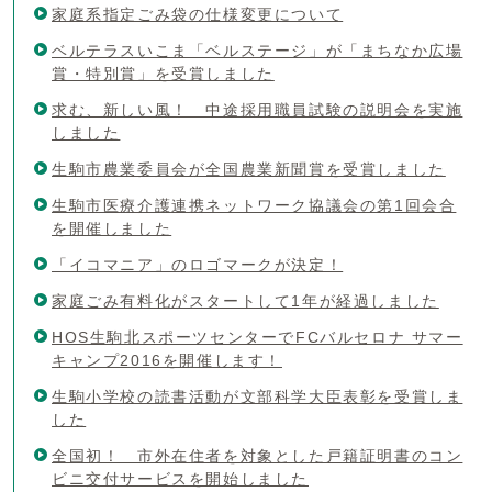
家庭系指定ごみ袋の仕様変更について
ベルテラスいこま「ベルステージ」が「まちなか広場
賞・特別賞」を受賞しました
求む、新しい風！ 中途採用職員試験の説明会を実施
しました
生駒市農業委員会が全国農業新聞賞を受賞しました
生駒市医療介護連携ネットワーク協議会の第1回会合
を開催しました
「イコマニア」のロゴマークが決定！
家庭ごみ有料化がスタートして1年が経過しました
HOS生駒北スポーツセンターでFCバルセロナ サマー
キャンプ2016を開催します！
生駒小学校の読書活動が文部科学大臣表彰を受賞しま
した
全国初！ 市外在住者を対象とした戸籍証明書のコン
ビニ交付サービスを開始しました