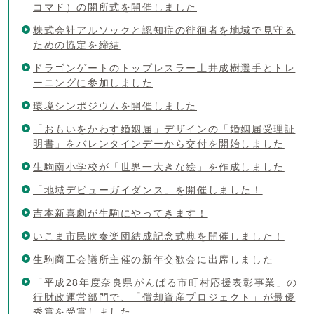
コマド）の開所式を開催しました
株式会社アルソックと認知症の徘徊者を地域で見守る
ための協定を締結
ドラゴンゲートのトップレスラー土井成樹選手とトレ
ーニングに参加しました
環境シンポジウムを開催しました
「おもいをかわす婚姻届」デザインの「婚姻届受理証
明書」をバレンタインデーから交付を開始しました
生駒南小学校が「世界一大きな絵」を作成しました
「地域デビューガイダンス」を開催しました！
吉本新喜劇が生駒にやってきます！
いこま市民吹奏楽団結成記念式典を開催しました！
生駒商工会議所主催の新年交歓会に出席しました
「平成28年度奈良県がんばる市町村応援表彰事業」の
行財政運営部門で、「償却資産プロジェクト」が最優
秀賞を受賞しました