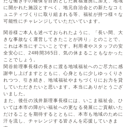
たな働き手の確保を目的とした農福連携に加え、地域
に開かれた施設とすべく、地元自治会との新たなコミ
ュニティづくりに取り組まれる等、福祉が持つ様々な
可能性にチャレンジしていただいています。
関谷様ご本人も述べておられたように、「長い間、大
きな事故なく運営してきたことが誇り」とのことで、
これは本当にすごいことです。利用者やスタッフの安
全安心に、24時間365日、気の休まることもなかった
ことでしょう。
関谷前理事長様の長きに渡る地域福祉へのご尽力に感
謝申し上げますとともに、心身ともに少しゆっくりさ
れつつ、引き続き、地域福祉やまちづくりにお力を貸
していただきたいと思います。本当にありがとうござ
いました。
また、後任の浅井新理事長様には、いこま福祉会、ひ
いては本市の障がい福祉への更なる発展にご貢献いた
だけることを期待するとともに、本市も地域のために
汗を流し、チャレンジする皆さんを応援していきま