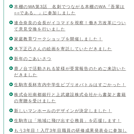
本棚のWA第3話 名刺でつながる本棚のWA『吾輩は
○○である。』に参加しました
連合奈良の会長がイコマドを視察！働き方改革につい
て意見交換を行いました
家庭教育ワークショップを開催しました！
木下正己さんの絵画を寄託していただきました
新年のごあいさつ
鹿ノ台で活動される皆様が受賞報告のためご来訪いた
だきました
生駒市長杯市内中学生ビブリオバトルはすごかった！
株式会社南都銀行と上武建設株式会社から書架と書籍
の寄贈を受けました
新しいマンホールのデザインが決定しました！
生駒市は「地域に飛び出す公務員」を応援します！
もう3年目！入庁3年目職員の研修成果発表会に参加し