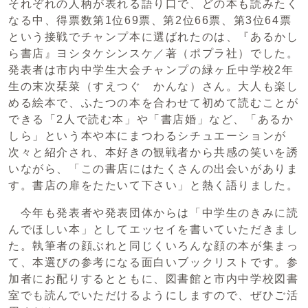
それぞれの人柄が表れる語り口で、どの本も読みたく
なる中、得票数第1位69票、第2位66票、第3位64票
という接戦でチャンプ本に選ばれたのは、『あるかし
ら書店』ヨシタケシンスケ／著（ポプラ社）でした。
発表者は市内中学生大会チャンプの緑ヶ丘中学校2年
生の末次栞菜（すえつぐ かんな）さん。大人も楽し
める絵本で、ふたつの本を合わせて初めて読むことが
できる「2人で読む本」や「書店婚」など、「あるか
しら」という本や本にまつわるシチュエーションが
次々と紹介され、本好きの観戦者から共感の笑いを誘
いながら、「この書店にはたくさんの出会いがありま
す。書店の扉をたたいて下さい」と熱く語りました。
今年も発表者や発表団体からは「中学生のきみに読
んでほしい本」としてエッセイを書いていただきまし
た。執筆者の顔ぶれと同じくいろんな顔の本が集まっ
て、本選びの参考になる面白いブックリストです。参
加者にお配りするとともに、図書館と市内中学校図書
室でも読んでいただけるようにしますので、ぜひご活