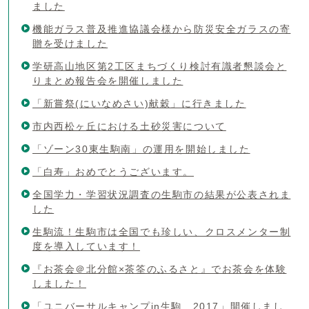
ました
機能ガラス普及推進協議会様から防災安全ガラスの寄
贈を受けました
学研高山地区第2工区まちづくり検討有識者懇談会と
りまとめ報告会を開催しました
「新嘗祭(にいなめさい)献穀」に行きました
市内西松ヶ丘における土砂災害について
「ゾーン30東生駒南」の運用を開始しました
「白寿」おめでとうございます。
全国学力・学習状況調査の生駒市の結果が公表されま
した
生駒流！生駒市は全国でも珍しい、クロスメンター制
度を導入しています！
『お茶会＠北分館×茶筌のふるさと』でお茶会を体験
しました！
「ユニバーサルキャンプin生駒 2017」開催しまし