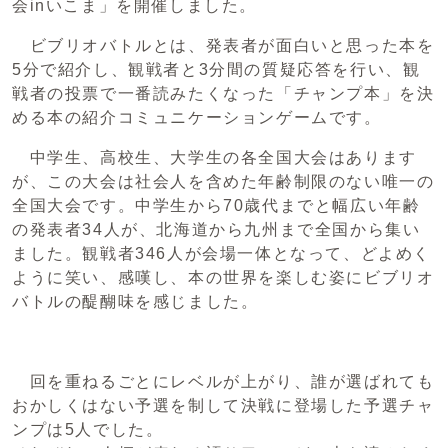
会inいこま」を開催しました。
ビブリオバトルとは、発表者が面白いと思った本を
5分で紹介し、観戦者と3分間の質疑応答を行い、観
戦者の投票で一番読みたくなった「チャンプ本」を決
める本の紹介コミュニケーションゲームです。
中学生、高校生、大学生の各全国大会はあります
が、この大会は社会人を含めた年齢制限のない唯一の
全国大会です。中学生から70歳代までと幅広い年齢
の発表者34人が、北海道から九州まで全国から集い
ました。観戦者346人が会場一体となって、どよめく
ように笑い、感嘆し、本の世界を楽しむ姿にビブリオ
バトルの醍醐味を感じました。
回を重ねるごとにレベルが上がり、誰が選ばれても
おかしくはない予選を制して決戦に登場した予選チャ
ンプは5人でした。