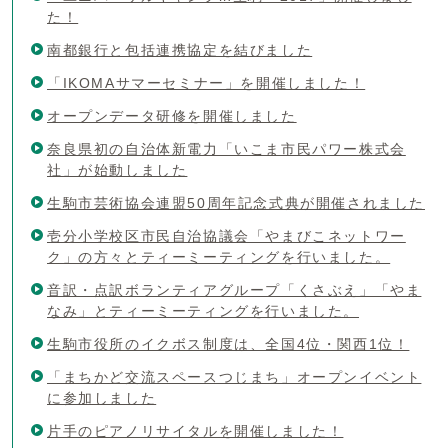
た！
南都銀行と包括連携協定を結びました
「IKOMAサマーセミナー」を開催しました！
オープンデータ研修を開催しました
奈良県初の自治体新電力「いこま市民パワー株式会
社」が始動しました
生駒市芸術協会連盟50周年記念式典が開催されました
壱分小学校区市民自治協議会「やまびこネットワー
ク」の方々とティーミーティングを行いました。
音訳・点訳ボランティアグループ「くさぶえ」「やま
なみ」とティーミーティングを行いました。
生駒市役所のイクボス制度は、全国4位・関西1位！
「まちかど交流スペースつじまち」オープンイベント
に参加しました
片手のピアノリサイタルを開催しました！