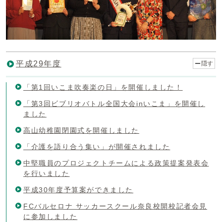
平成29年度
隠す
「第1回いこま吹奏楽の日」を開催しました！
「第3回ビブリオバトル全国大会inいこま」を開催し
ました
高山幼稚園閉園式を開催しました
「介護を語り合う集い」が開催されました
中堅職員のプロジェクトチームによる政策提案発表会
を行いました
平成30年度予算案ができました
FCバルセロナ サッカースクール奈良校開校記者会見
に参加しました