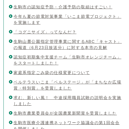
生駒市の認知症予防・介護予防の取組はすごい！
今年も夏の節電対策事業「いこま節電プロジェクト」
を実施します
「コグニサイズ」ってなんだ？
生駒山麓公園指定管理事業に関するABC「キャスト」
の報道（6月23日放送分）に対する本市の見解
認知症初期集中支援チーム「生駒市オレンジチーム」
をスタートしました！
家庭系指定ごみ袋の仕様変更について
ベルテラスいこま「ベルステージ」が「まちなか広場
賞・特別賞」を受賞しました
求む、新しい風！ 中途採用職員試験の説明会を実施
しました
生駒市農業委員会が全国農業新聞賞を受賞しました
生駒市医療介護連携ネットワーク協議会の第1回会合
を開催しました