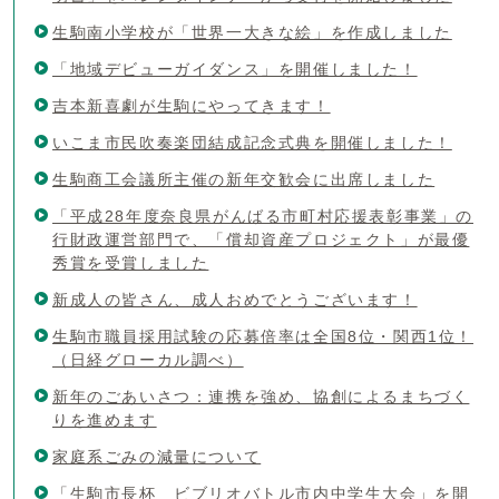
生駒南小学校が「世界一大きな絵」を作成しました
「地域デビューガイダンス」を開催しました！
吉本新喜劇が生駒にやってきます！
いこま市民吹奏楽団結成記念式典を開催しました！
生駒商工会議所主催の新年交歓会に出席しました
「平成28年度奈良県がんばる市町村応援表彰事業」の
行財政運営部門で、「償却資産プロジェクト」が最優
秀賞を受賞しました
新成人の皆さん、成人おめでとうございます！
生駒市職員採用試験の応募倍率は全国8位・関西1位！
（日経グローカル調べ）
新年のごあいさつ：連携を強め、協創によるまちづく
りを進めます
家庭系ごみの減量について
「生駒市長杯 ビブリオバトル市内中学生大会」を開