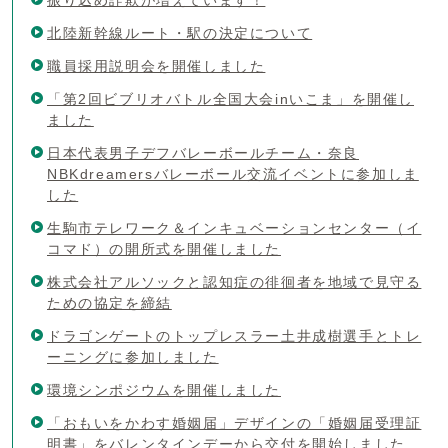
北陸新幹線ルート・駅の決定について
職員採用説明会を開催しました
「第2回ビブリオバトル全国大会inいこま」を開催し
ました
日本代表男子デフバレーボールチーム・奈良
NBKdreamersバレーボール交流イベントに参加しま
した
生駒市テレワーク＆インキュベーションセンター（イ
コマド）の開所式を開催しました
株式会社アルソックと認知症の徘徊者を地域で見守る
ための協定を締結
ドラゴンゲートのトップレスラー土井成樹選手とトレ
ーニングに参加しました
環境シンポジウムを開催しました
「おもいをかわす婚姻届」デザインの「婚姻届受理証
明書」をバレンタインデーから交付を開始しました