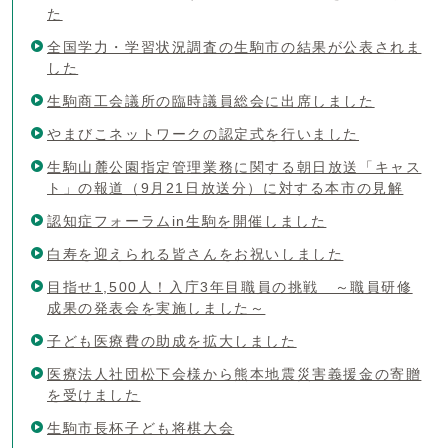
た
全国学力・学習状況調査の生駒市の結果が公表されま
した
生駒商工会議所の臨時議員総会に出席しました
やまびこネットワークの認定式を行いました
生駒山麓公園指定管理業務に関する朝日放送「キャス
ト」の報道（9月21日放送分）に対する本市の見解
認知症フォーラムin生駒を開催しました
白寿を迎えられる皆さんをお祝いしました
目指せ1,500人！入庁3年目職員の挑戦 ～職員研修
成果の発表会を実施しました～
子ども医療費の助成を拡大しました
医療法人社団松下会様から熊本地震災害義援金の寄贈
を受けました
生駒市長杯子ども将棋大会