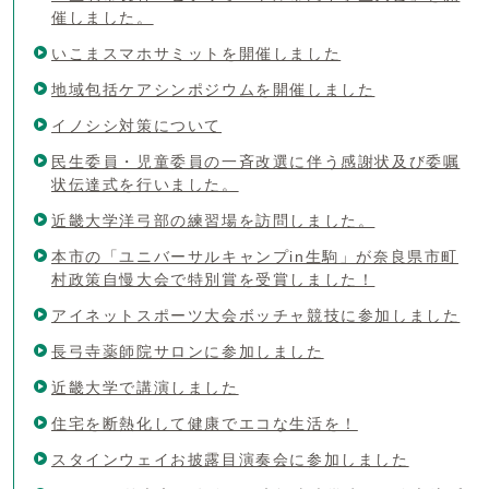
催しました。
いこまスマホサミットを開催しました
地域包括ケアシンポジウムを開催しました
イノシシ対策について
民生委員・児童委員の一斉改選に伴う感謝状及び委嘱
状伝達式を行いました。
近畿大学洋弓部の練習場を訪問しました。
本市の「ユニバーサルキャンプin生駒」が奈良県市町
村政策自慢大会で特別賞を受賞しました！
アイネットスポーツ大会ボッチャ競技に参加しました
長弓寺薬師院サロンに参加しました
近畿大学で講演しました
住宅を断熱化して健康でエコな生活を！
スタインウェイお披露目演奏会に参加しました