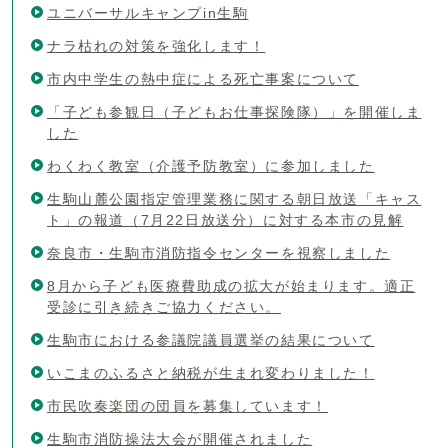
ユニバーサルキャンプin生駒
ナラ枯れの対策を強化します！
市内中学生の熱中症による死亡事案について
「子ども参観日（子どもお仕事探険隊）」を開催しま
した
わくわく教室（介護予防教室）に参加しました
生駒山麓公園指定管理業務に関する朝日放送「キャス
ト」の報道（7月22日放送分）に対する本市の見解
奈良市・生駒市消防指令センターを視察しました
8月から子ども医療費助成の拡大が始まります。適正
受診に引き続きご協力ください。
生駒市における参議院議員選挙の結果について
いこまのふるさと納税が生まれ変わりました！
市民吹奏楽団の団員を募集しています！
生駒市消防操法大会が開催されました