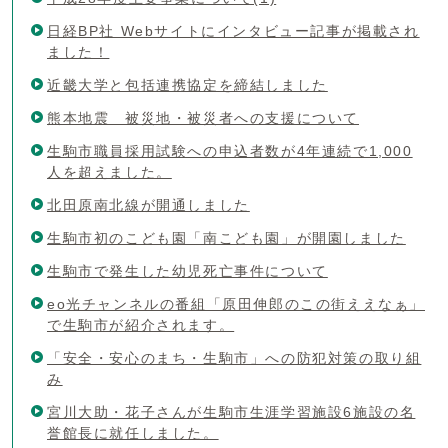
日経BP社 Webサイトにインタビュー記事が掲載され
ました！
近畿大学と包括連携協定を締結しました
熊本地震 被災地・被災者への支援について
生駒市職員採用試験への申込者数が4年連続で1,000
人を超えました。
北田原南北線が開通しました
生駒市初のこども園「南こども園」が開園しました
生駒市で発生した幼児死亡事件について
eo光チャンネルの番組「原田伸郎のこの街ええなぁ」
で生駒市が紹介されます。
「安全・安心のまち・生駒市」への防犯対策の取り組
み
宮川大助・花子さんが生駒市生涯学習施設6施設の名
誉館長に就任しました。