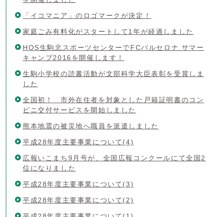
「イコマニア」のロゴマークが決定！
家庭ごみ有料化がスタートして1年が経過しました
HOS生駒北スポーツセンターでFCバルセロナ サマー
キャンプ2016を開催します！
生駒小学校の読書活動が文部科学大臣表彰を受賞しま
した
全国初！ 市外在住者を対象とした戸籍証明書のコン
ビニ交付サービスを開始しました
熊本地震の被災地へ職員を派遣しました
平成28年度主要事業について(4)
広報いこまち9月号が、全国広報コンクールにて全国2
位になりました
平成28年度主要事業について(3)
平成28年度主要事業について(2)
平成28年度主要事業について(1)