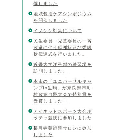
催しました
地域包括ケアシンポジウム
を開催しました
イノシシ対策について
民生委員・児童委員の一斉
改選に伴う感謝状及び委嘱
状伝達式を行いました。
近畿大学洋弓部の練習場を
訪問しました。
本市の「ユニバーサルキャ
ンプin生駒」が奈良県市町
村政策自慢大会で特別賞を
受賞しました！
アイネットスポーツ大会ボ
ッチャ競技に参加しました
長弓寺薬師院サロンに参加
しました