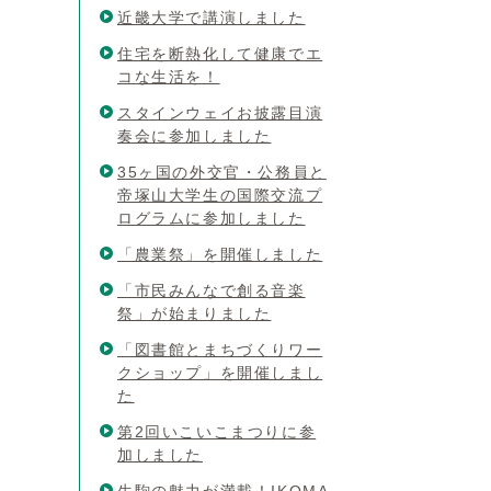
近畿大学で講演しました
住宅を断熱化して健康でエ
コな生活を！
スタインウェイお披露目演
奏会に参加しました
35ヶ国の外交官・公務員と
帝塚山大学生の国際交流プ
ログラムに参加しました
「農業祭」を開催しました
「市民みんなで創る音楽
祭」が始まりました
「図書館とまちづくりワー
クショップ」を開催しまし
た
第2回いこいこまつりに参
加しました