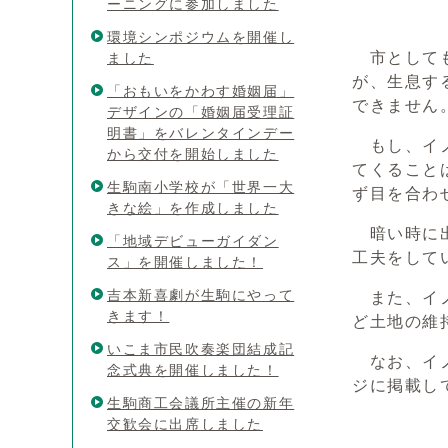
ーニングに参加しました
環境シンポジウムを開催し
市としても
ました
が、生息す
「おもいをかわす婚姻届」
できません
デザインの「婚姻届受理証
明書」をバレンタインデー
もし、イノ
から交付を開始しました
てくること
生駒南小学校が「世界一大
ず目を合わ
きな絵」を作成しました
暗い時に出
「地域デビューガイダン
工夫をして
ス」を開催しました！
吉本新喜劇が生駒にやって
また、イノ
きます！
ど土地の維
いこま市民吹奏楽団結成記
なお、イノ
念式典を開催しました！
ジに掲載し
生駒商工会議所主催の新年
交歓会に出席しました