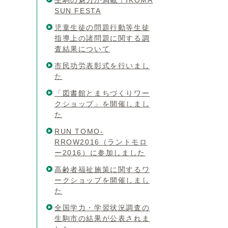
生駒の魅力が満載！IKOMA
SUN FESTA
児童生徒の問題行動等生徒
指導上の諸問題に関する調
査結果について
市民功労表彰式を行いまし
た
「図書館とまちづくりワー
クショップ」を開催しまし
た
RUN TOMO-
RROW2016（ラントモロ
ー2016）に参加しました
高齢者福祉施策に関するワ
ークショップを開催しまし
た
全国学力・学習状況調査の
生駒市の結果が公表されま