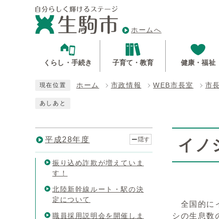
ホームへ
くらし・手続き
子育て・教育
健康・福祉
ホーム
市政情報
WEB市長室
市
現在位置
あしあと
平成28年度
隠す
イノ
振り込め詐欺が増えていま
す！
北陸新幹線ルート・駅の決
定について
全国的にイ
職員採用説明会を開催しま
シの生息数