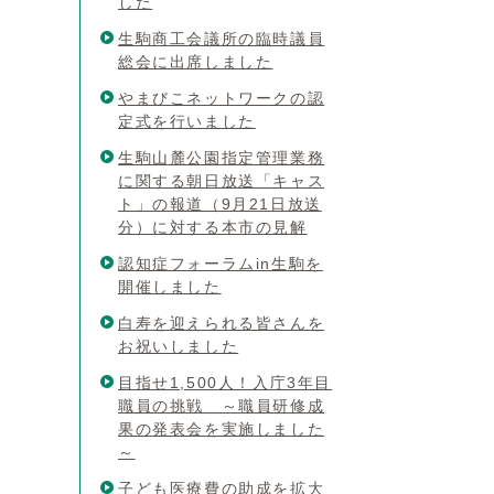
した
生駒商工会議所の臨時議員
総会に出席しました
やまびこネットワークの認
定式を行いました
生駒山麓公園指定管理業務
に関する朝日放送「キャス
ト」の報道（9月21日放送
分）に対する本市の見解
認知症フォーラムin生駒を
開催しました
白寿を迎えられる皆さんを
お祝いしました
目指せ1,500人！入庁3年目
職員の挑戦 ～職員研修成
果の発表会を実施しました
～
子ども医療費の助成を拡大