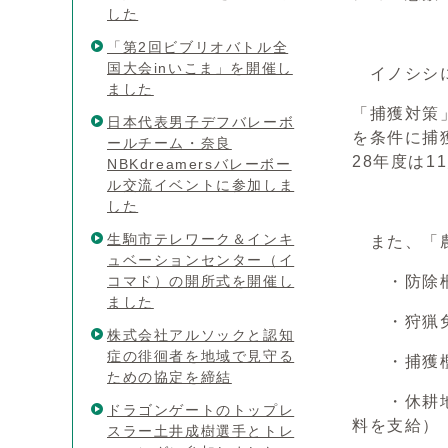
した
「第2回ビブリオバトル全
国大会inいこま」を開催し
イノシシに
ました
「捕獲対策
日本代表男子デフバレーボ
を条件に捕
ールチーム・奈良
28年度は
NBKdreamersバレーボー
ル交流イベントに参加しま
した
生駒市テレワーク＆インキ
また、「農
ュベーションセンター（イ
コマド）の開所式を開催し
・防除柵設
ました
・狩猟免
株式会社アルソックと認知
症の徘徊者を地域で見守る
・捕獲檻購
ための協定を締結
・休耕地へ
ドラゴンゲートのトップレ
料を支給）
スラー土井成樹選手とトレ