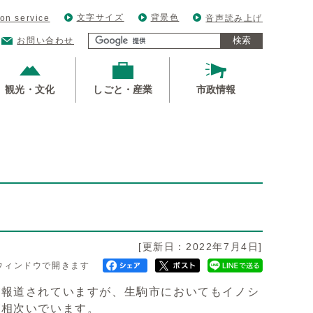
文字サイズ
背景色
ion service
音声読み上げ
検索
お問い合わせ
観光・文化
しごと・産業
市政情報
[更新日：2022年7月4日]
ウィンドウで開きます
報道されていますが、生駒市においてもイノシ
が相次いでいます。