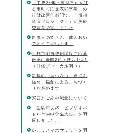
「平成28年度奈良県がんば
る市町村応援表彰事業」の
行財政運営部門で、「償却
資産プロジェクト」が最優
秀賞を受賞しました
新成人の皆さん、成人おめ
でとうございます！
生駒市職員採用試験の応募
倍率は全国8位・関西1位！
（日経グローカル調べ）
新年のごあいさつ：連携を
強め、協創によるまちづく
りを進めます
家庭系ごみの減量について
「生駒市長杯 ビブリオバ
トル市内中学生大会」を開
催しました。
いこまスマホサミットを開