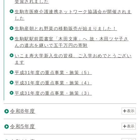
受賞されました
生駒市医療介護連携ネットワーク協議会が開催されま
した
生駒産朝とれ野菜の移動販売が始まりました！
生駒駅駅前図書室「木田文庫」へ 故・木田ツヤ子さ
んの遺志を継いで五千万円の寄附
いこま寿大学新入生の皆様、ご入学おめでとうござい
ます
平成31年度の重点事業・施策（5）
平成31年度の重点事業・施策（4）
平成31年度の重点事業・施策（3）
令和8年度
表示
令和5年度
表示