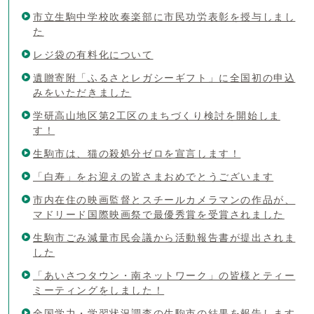
市立生駒中学校吹奏楽部に市民功労表彰を授与しまし
た
レジ袋の有料化について
遺贈寄附「ふるさとレガシーギフト」に全国初の申込
みをいただきました
学研高山地区第2工区のまちづくり検討を開始しま
す！
生駒市は、猫の殺処分ゼロを宣言します！
「白寿」をお迎えの皆さまおめでとうございます
市内在住の映画監督とスチールカメラマンの作品が、
マドリード国際映画祭で最優秀賞を受賞されました
生駒市ごみ減量市民会議から活動報告書が提出されま
した
「あいさつタウン・南ネットワーク」の皆様とティー
ミーティングをしました！
全国学力・学習状況調査の生駒市の結果を報告します