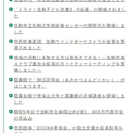
「トライ！生駒子ども読書3．0会議」が開催されまし
た
生駒市立生駒北学校給食センターの開所式を開催しま
した
市民吹奏楽団 生駒ウインドオーケストラが金賞を受
賞されました
地域の活動に参加する方は長生きできる！～生駒市老
人クラブ連合会役員の方々とティーミーティングを実
施しました～
図書館で「朝活読得会（あさかつよんどくかい）」が
はじまります。
図書会館で帝塚山大学と図書館の共催講座を開催しま
した
開院5年目で生駒市立病院は約2億1，600万円黒字化
の見込み
市民団体「ECOKA委員会」が国土交通大臣表彰等を