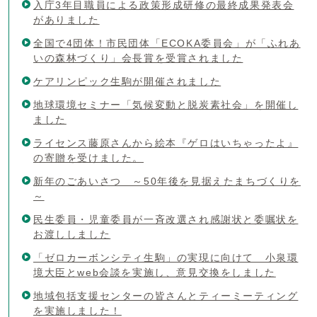
入庁3年目職員による政策形成研修の最終成果発表会
がありました
全国で4団体！市民団体「ECOKA委員会」が「ふれあ
いの森林づくり」会長賞を受賞されました
ケアリンピック生駒が開催されました
地球環境セミナー「気候変動と脱炭素社会」を開催し
ました
ライセンス藤原さんから絵本『ゲロはいちゃったよ』
の寄贈を受けました。
新年のごあいさつ ～50年後を見据えたまちづくりを
～
民生委員・児童委員が一斉改選され感謝状と委嘱状を
お渡ししました
「ゼロカーボンシティ生駒」の実現に向けて 小泉環
境大臣とweb会談を実施し、意見交換をしました
地域包括支援センターの皆さんとティーミーティング
を実施しました！