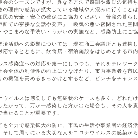
迎会のシーズンですが、異なる方法で感謝や激励の気持
急の理由で感染が拡大している地域や人混みに行くこと
住民の安全・安心の確保にご協力ください。普段の暮ら
距離での密接な会話や発声」「喚気の悪い密閉された空
トやこまめな手洗い・うがいの実施など、感染防止にご
経済活動への影響については、現在商工会議所とも連携
対応するとともに、飲食店・宿泊施設をはじめとする市
ルス感染症への対応を第一にしつつも、それをテレワーク
社会全体の利便性の向上につなげたり、市内事業者を市
りの機運を高めるきっかけとするなど、ピンチをチャン
ナウイルスは感染しても無症状のケースも多く、どれだ
したがって、万が一感染した方が出た場合も、その人を
で当たることが重要です。
ても全力で感染拡大の防止、市民の生活や事業者の経済
、そして周りにいる大切な人をコロナウイルスの感染か