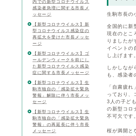
内での新型コロナウイルス
感染者急増に関する市長メ
生駒市長の
ッセージ
【新型コロナウイルス】新
全国的に新
型コロナウイルス感染症の
現在のとこ
再拡大を受けた市長メッセ
りましたが
ージ
イベントの
【新型コロナウイルス】ゴ
し上げます
ールデンウィークを前にし
た新型コロナウイルス感染
しかしなが
症に関する市長メッセージ
も、感染者
【新型コロナウイルス】生
「自粛疲れ
駒市独自の「感染拡大緊急
っており、
警報」解除に伴う市長メッ
3人の子ど
セージ
の新型コロ
【新型コロナウイルス】生
不可欠です
駒市独自の「感染拡大緊急
警報」の再延長に伴う市長
桜が満開と
メッセージ