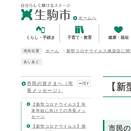
ホームへ
くらし・手続き
子育て・教育
健康・福祉
ホーム
新型コロナウイルス感染症に関
現在位置
あしあと
市民の皆さまへ（市
隠す
【新
長メッセージ）
【新型コロナウイルス】年
末年始に向けての市長メッ
セージ
【新型コロナウイルス】県
市民