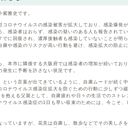
小紫雅史です。
型コロナウイルスの感染被害が拡大しており、感染爆発
ろ、感染者はおらず、感染の疑いのある人も報告されてい
すでに回復され、濃厚接触者も感染していないことが明
自粛や感染のリスクが高い行動を避け、感染拡大の防止
。
ら、本市に隣接する大阪府では感染者の増加が続いてお
の発生に予断を許さない状況です。
」という言葉が出てきているように、自粛ムードが続く
コロナウイルス感染症拡大を防ぐための行動に少しずつ
もを抱える父親として、自粛疲れや日々の生活でのストレ
ナウイルス感染症の1日も早い収束のためには、今こそ、
。
なっていますが、花見は自粛し、散歩などでその美しさ