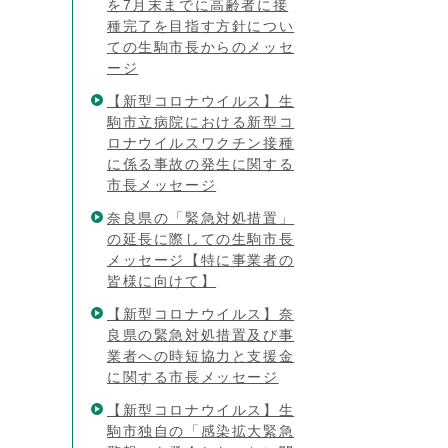
を7月末までに高齢者に接
種完了を目指す方針につい
ての生駒市長からのメッセ
ージ
【新型コロナウイルス】生
駒市立病院における新型コ
ロナウイルスワクチン接種
に係る事故の発生に関する
市長メッセージ
奈良県の「緊急対処措置」
の延長に際しての生駒市長
メッセージ【特に事業者の
皆様に向けて】
【新型コロナウイルス】奈
良県の緊急対処措置及び事
業者への時短協力と支援金
に関する市長メッセージ
【新型コロナウイルス】生
駒市独自の「感染拡大緊急