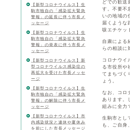
どでの歓送
【新型コロナウイルス】生
す。不要不
駒市独自の「感染拡大緊急
いの地域の
警報」の延長に伴う市長メ
届くような
ッセージ
咳エチケッ
【新型コロナウイルス】生
駒市独自の「感染拡大緊急
自粛による
警報」の発表に伴う市長メ
らの相談に
ッセージ
コロナウイ
【新型コロナウイルス】新
型コロナウイルス感染症の
る市役所や
再拡大を受けた市長メッセ
てまちづく
ージ
ょう。
【新型コロナウイルス】生
なお、コロ
駒市独自の「感染拡大緊急
あります。
警報」の解除に伴う市長メ
組みに全力
ッセージ
【新型コロナウイルス】市
生駒市とし
内感染状況と連休や夏休み
も、ご自身
を前にした市長メッセージ