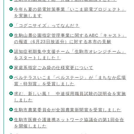
今年も夏の節電対策事業「いこま節電プロジェクト」
を実施します
「コグニサイズ」ってなんだ？
生駒山麓公園指定管理事業に関するABC「キャスト」
の報道（6月23日放送分）に対する本市の見解
認知症初期集中支援チーム「生駒市オレンジチーム」
をスタートしました！
家庭系指定ごみ袋の仕様変更について
ベルテラスいこま「ベルステージ」が「まちなか広場
賞・特別賞」を受賞しました
求む、新しい風！ 中途採用職員試験の説明会を実施
しました
生駒市農業委員会が全国農業新聞賞を受賞しました
生駒市医療介護連携ネットワーク協議会の第1回会合
を開催しました