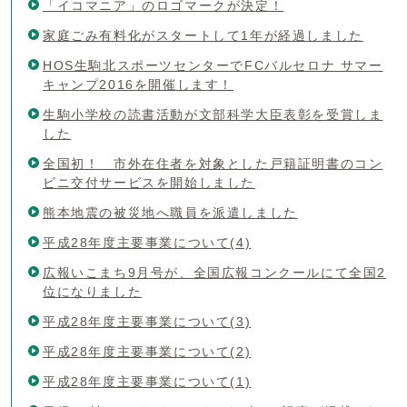
「イコマニア」のロゴマークが決定！
家庭ごみ有料化がスタートして1年が経過しました
HOS生駒北スポーツセンターでFCバルセロナ サマー
キャンプ2016を開催します！
生駒小学校の読書活動が文部科学大臣表彰を受賞しま
した
全国初！ 市外在住者を対象とした戸籍証明書のコン
ビニ交付サービスを開始しました
熊本地震の被災地へ職員を派遣しました
平成28年度主要事業について(4)
広報いこまち9月号が、全国広報コンクールにて全国2
位になりました
平成28年度主要事業について(3)
平成28年度主要事業について(2)
平成28年度主要事業について(1)