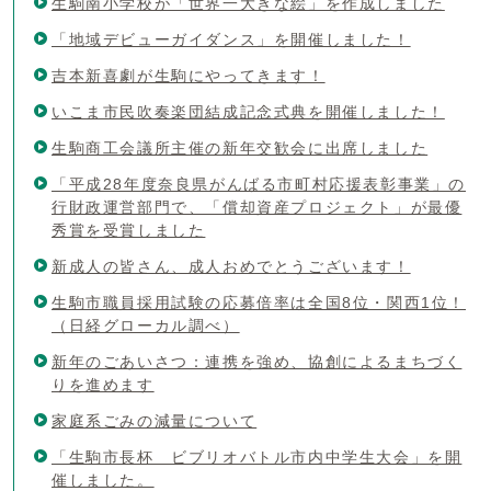
生駒南小学校が「世界一大きな絵」を作成しました
「地域デビューガイダンス」を開催しました！
吉本新喜劇が生駒にやってきます！
いこま市民吹奏楽団結成記念式典を開催しました！
生駒商工会議所主催の新年交歓会に出席しました
「平成28年度奈良県がんばる市町村応援表彰事業」の
行財政運営部門で、「償却資産プロジェクト」が最優
秀賞を受賞しました
新成人の皆さん、成人おめでとうございます！
生駒市職員採用試験の応募倍率は全国8位・関西1位！
（日経グローカル調べ）
新年のごあいさつ：連携を強め、協創によるまちづく
りを進めます
家庭系ごみの減量について
「生駒市長杯 ビブリオバトル市内中学生大会」を開
催しました。