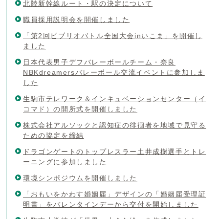
北陸新幹線ルート・駅の決定について
職員採用説明会を開催しました
「第2回ビブリオバトル全国大会inいこま」を開催し
ました
日本代表男子デフバレーボールチーム・奈良
NBKdreamersバレーボール交流イベントに参加しま
した
生駒市テレワーク＆インキュベーションセンター（イ
コマド）の開所式を開催しました
株式会社アルソックと認知症の徘徊者を地域で見守る
ための協定を締結
ドラゴンゲートのトップレスラー土井成樹選手とトレ
ーニングに参加しました
環境シンポジウムを開催しました
「おもいをかわす婚姻届」デザインの「婚姻届受理証
明書」をバレンタインデーから交付を開始しました