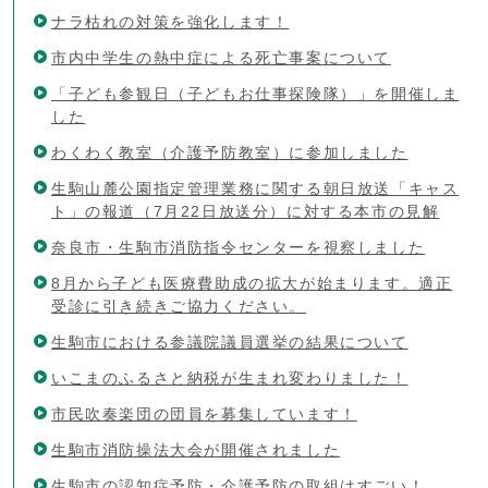
ナラ枯れの対策を強化します！
市内中学生の熱中症による死亡事案について
「子ども参観日（子どもお仕事探険隊）」を開催しま
した
わくわく教室（介護予防教室）に参加しました
生駒山麓公園指定管理業務に関する朝日放送「キャス
ト」の報道（7月22日放送分）に対する本市の見解
奈良市・生駒市消防指令センターを視察しました
8月から子ども医療費助成の拡大が始まります。適正
受診に引き続きご協力ください。
生駒市における参議院議員選挙の結果について
いこまのふるさと納税が生まれ変わりました！
市民吹奏楽団の団員を募集しています！
生駒市消防操法大会が開催されました
生駒市の認知症予防・介護予防の取組はすごい！