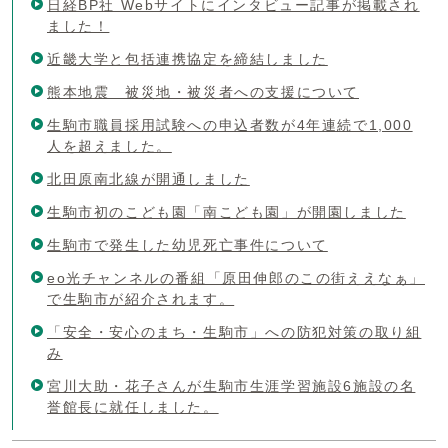
日経BP社 Webサイトにインタビュー記事が掲載され
ました！
近畿大学と包括連携協定を締結しました
熊本地震 被災地・被災者への支援について
生駒市職員採用試験への申込者数が4年連続で1,000
人を超えました。
北田原南北線が開通しました
生駒市初のこども園「南こども園」が開園しました
生駒市で発生した幼児死亡事件について
eo光チャンネルの番組「原田伸郎のこの街ええなぁ」
で生駒市が紹介されます。
「安全・安心のまち・生駒市」への防犯対策の取り組
み
宮川大助・花子さんが生駒市生涯学習施設6施設の名
誉館長に就任しました。