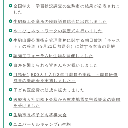
全国学力・学習状況調査の生駒市の結果が公表されま
した
生駒商工会議所の臨時議員総会に出席しました
やまびこネットワークの認定式を行いました
生駒山麓公園指定管理業務に関する朝日放送「キャス
ト」の報道（9月21日放送分）に対する本市の見解
認知症フォーラムin生駒を開催しました
白寿を迎えられる皆さんをお祝いしました
目指せ1,500人！入庁3年目職員の挑戦 ～職員研修
成果の発表会を実施しました～
子ども医療費の助成を拡大しました
医療法人社団松下会様から熊本地震災害義援金の寄贈
を受けました
生駒市長杯子ども将棋大会
ユニバーサルキャンプin生駒