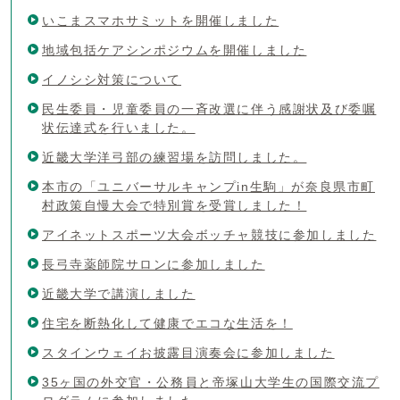
いこまスマホサミットを開催しました
地域包括ケアシンポジウムを開催しました
イノシシ対策について
民生委員・児童委員の一斉改選に伴う感謝状及び委嘱
状伝達式を行いました。
近畿大学洋弓部の練習場を訪問しました。
本市の「ユニバーサルキャンプin生駒」が奈良県市町
村政策自慢大会で特別賞を受賞しました！
アイネットスポーツ大会ボッチャ競技に参加しました
長弓寺薬師院サロンに参加しました
近畿大学で講演しました
住宅を断熱化して健康でエコな生活を！
スタインウェイお披露目演奏会に参加しました
35ヶ国の外交官・公務員と帝塚山大学生の国際交流プ