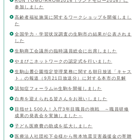
RUN TOMO-RROW2016（ラントモロー2016）に
参加しました
高齢者福祉施策に関するワークショップを開催しまし
た
全国学力・学習状況調査の生駒市の結果が公表されま
した
生駒商工会議所の臨時議員総会に出席しました
やまびこネットワークの認定式を行いました
生駒山麓公園指定管理業務に関する朝日放送「キャス
ト」の報道（9月21日放送分）に対する本市の見解
認知症フォーラムin生駒を開催しました
白寿を迎えられる皆さんをお祝いしました
目指せ1,500人！入庁3年目職員の挑戦 ～職員研修
成果の発表会を実施しました～
子ども医療費の助成を拡大しました
医療法人社団松下会様から熊本地震災害義援金の寄贈