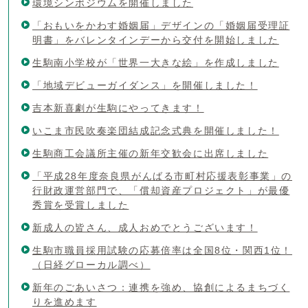
環境シンポジウムを開催しました
「おもいをかわす婚姻届」デザインの「婚姻届受理証
明書」をバレンタインデーから交付を開始しました
生駒南小学校が「世界一大きな絵」を作成しました
「地域デビューガイダンス」を開催しました！
吉本新喜劇が生駒にやってきます！
いこま市民吹奏楽団結成記念式典を開催しました！
生駒商工会議所主催の新年交歓会に出席しました
「平成28年度奈良県がんばる市町村応援表彰事業」の
行財政運営部門で、「償却資産プロジェクト」が最優
秀賞を受賞しました
新成人の皆さん、成人おめでとうございます！
生駒市職員採用試験の応募倍率は全国8位・関西1位！
（日経グローカル調べ）
新年のごあいさつ：連携を強め、協創によるまちづく
りを進めます