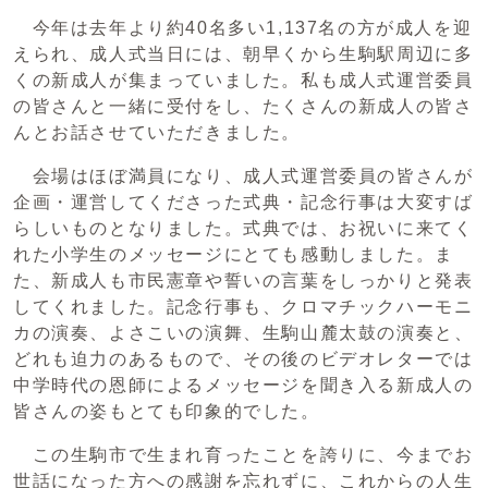
今年は去年より約40名多い1,137名の方が成人を迎
えられ、成人式当日には、朝早くから生駒駅周辺に多
くの新成人が集まっていました。私も成人式運営委員
の皆さんと一緒に受付をし、たくさんの新成人の皆さ
んとお話させていただきました。
会場はほぼ満員になり、成人式運営委員の皆さんが
企画・運営してくださった式典・記念行事は大変すば
らしいものとなりました。式典では、お祝いに来てく
れた小学生のメッセージにとても感動しました。ま
た、新成人も市民憲章や誓いの言葉をしっかりと発表
してくれました。記念行事も、クロマチックハーモニ
カの演奏、よさこいの演舞、生駒山麓太鼓の演奏と、
どれも迫力のあるもので、その後のビデオレターでは
中学時代の恩師によるメッセージを聞き入る新成人の
皆さんの姿もとても印象的でした。
この生駒市で生まれ育ったことを誇りに、今までお
世話になった方への感謝を忘れずに、これからの人生