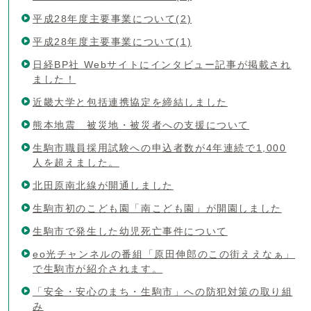
平成28年度主要事業について(2)
平成28年度主要事業について(1)
日経BP社 Webサイトにインタビュー記事が掲載され
ました！
近畿大学と包括連携協定を締結しました
熊本地震 被災地・被災者への支援について
生駒市職員採用試験への申込者数が4年連続で1,000
人を超えました。
北田原南北線が開通しました
生駒市初のこども園「南こども園」が開園しました
生駒市で発生した幼児死亡事件について
eo光チャンネルの番組「原田伸郎のこの街ええなぁ」
で生駒市が紹介されます。
「安全・安心のまち・生駒市」への防犯対策の取り組
み