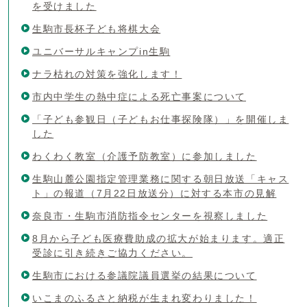
を受けました
生駒市長杯子ども将棋大会
ユニバーサルキャンプin生駒
ナラ枯れの対策を強化します！
市内中学生の熱中症による死亡事案について
「子ども参観日（子どもお仕事探険隊）」を開催しま
した
わくわく教室（介護予防教室）に参加しました
生駒山麓公園指定管理業務に関する朝日放送「キャス
ト」の報道（7月22日放送分）に対する本市の見解
奈良市・生駒市消防指令センターを視察しました
8月から子ども医療費助成の拡大が始まります。適正
受診に引き続きご協力ください。
生駒市における参議院議員選挙の結果について
いこまのふるさと納税が生まれ変わりました！