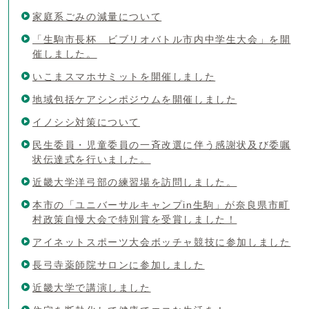
家庭系ごみの減量について
「生駒市長杯 ビブリオバトル市内中学生大会」を開
催しました。
いこまスマホサミットを開催しました
地域包括ケアシンポジウムを開催しました
イノシシ対策について
民生委員・児童委員の一斉改選に伴う感謝状及び委嘱
状伝達式を行いました。
近畿大学洋弓部の練習場を訪問しました。
本市の「ユニバーサルキャンプin生駒」が奈良県市町
村政策自慢大会で特別賞を受賞しました！
アイネットスポーツ大会ボッチャ競技に参加しました
長弓寺薬師院サロンに参加しました
近畿大学で講演しました