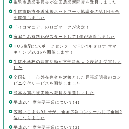
生駒市農業委員会が全国農業新聞賞を受賞しました
生駒市医療介護連携ネットワーク協議会の第1回会合
を開催しました
「イコマニア」のロゴマークが決定！
家庭ごみ有料化がスタートして1年が経過しました
HOS生駒北スポーツセンターでFCバルセロナ サマー
キャンプ2016を開催します！
生駒小学校の読書活動が文部科学大臣表彰を受賞しま
した
全国初！ 市外在住者を対象とした戸籍証明書のコン
ビニ交付サービスを開始しました
熊本地震の被災地へ職員を派遣しました
平成28年度主要事業について(4)
広報いこまち9月号が、全国広報コンクールにて全国2
位になりました
平成28年度主要事業について(3)