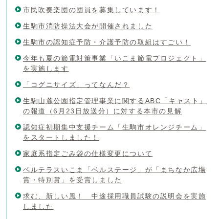
市民吹奏楽団の団員を募集しています！
生駒市消防操法大会が開催されました
生駒市の認知症予防・介護予防の取組はすごい！
今年も夏の節電対策事業「いこま節電プロジェクト」
を実施します
「コグニサイズ」ってなんだ？
生駒山麓公園指定管理事業に関するABC「キャスト」
の報道（6月23日放送分）に対する本市の見解
認知症初期集中支援チーム「生駒市オレンジチーム」
をスタートしました！
家庭系指定ごみ袋の仕様変更について
ベルテラスいこま「ベルステージ」が「まちなか広場
賞・特別賞」を受賞しました
求む、新しい風！ 中途採用職員試験の説明会を実施
しました