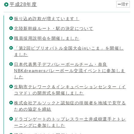
平成28年度
隠す
振り込め詐欺が増えています！
北陸新幹線ルート・駅の決定について
職員採用説明会を開催しました
「第2回ビブリオバトル全国大会inいこま」を開催し
ました
日本代表男子デフバレーボールチーム・奈良
NBKdreamersバレーボール交流イベントに参加しま
した
生駒市テレワーク＆インキュベーションセンター（イ
コマド）の開所式を開催しました
株式会社アルソックと認知症の徘徊者を地域で見守る
ための協定を締結
ドラゴンゲートのトップレスラー土井成樹選手とトレ
ーニングに参加しました