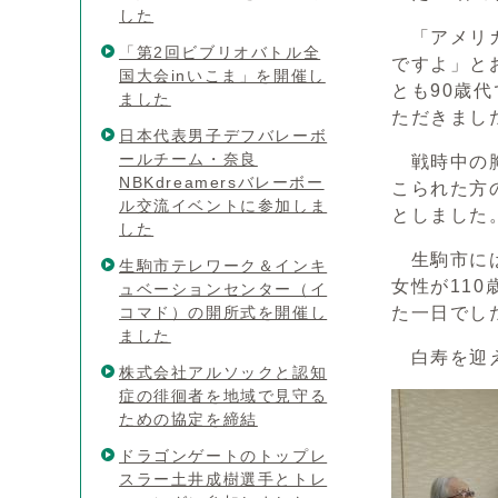
した
「アメリカ
「第2回ビブリオバトル全
ですよ」と
国大会inいこま」を開催し
とも90歳
ました
ただきまし
日本代表男子デフバレーボ
ールチーム・奈良
戦時中の胸
NBKdreamersバレーボー
こられた方
ル交流イベントに参加しま
としました
した
生駒市には
生駒市テレワーク＆インキ
女性が11
ュベーションセンター（イ
コマド）の開所式を開催し
た一日でし
ました
白寿を迎え
株式会社アルソックと認知
症の徘徊者を地域で見守る
ための協定を締結
ドラゴンゲートのトップレ
スラー土井成樹選手とトレ