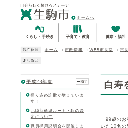
ホームへ
くらし・手続き
子育て・教育
健康・福祉
ホーム
市政情報
WEB市長室
市
現在位置
あしあと
平成28年度
隠す
白寿
振り込め詐欺が増えていま
す！
北陸新幹線ルート・駅の決
定について
99歳のお
職員採用説明会を開催しま
いた10名