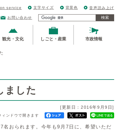
文字サイズ
背景色
ion service
音声読み上げ
検索
お問い合わせ
観光・文化
しごと・産業
市政情報
た
しました
[更新日：2016年9月9日]
ウィンドウで開きます
7名おられます。今年も9月7日に、希望いただ