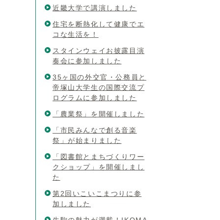
近畿大学で講演しました
住宅を断熱化して健康でエ
コな生活を！
スタインウェイお披露目演
奏会に参加しました
35ヶ国の外交官・公務員と
帝塚山大学生の国際交流プ
ログラムに参加しました
「農業祭」を開催しました
「市民みんなで創る音楽
祭」が始まりました
「図書館とまちづくりワー
クショップ」を開催しまし
た
第2回いこいこまつりに参
加しました