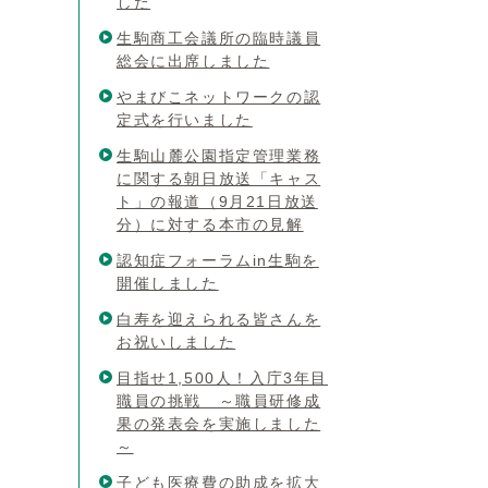
した
生駒商工会議所の臨時議員
総会に出席しました
やまびこネットワークの認
定式を行いました
生駒山麓公園指定管理業務
に関する朝日放送「キャス
ト」の報道（9月21日放送
分）に対する本市の見解
認知症フォーラムin生駒を
開催しました
白寿を迎えられる皆さんを
お祝いしました
目指せ1,500人！入庁3年目
職員の挑戦 ～職員研修成
果の発表会を実施しました
～
子ども医療費の助成を拡大