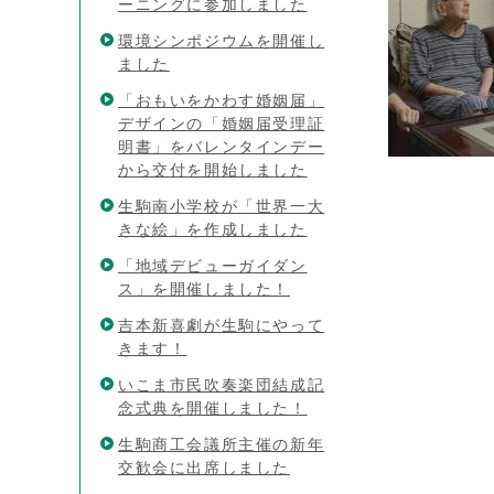
ーニングに参加しました
環境シンポジウムを開催し
ました
「おもいをかわす婚姻届」
デザインの「婚姻届受理証
明書」をバレンタインデー
から交付を開始しました
生駒南小学校が「世界一大
きな絵」を作成しました
「地域デビューガイダン
ス」を開催しました！
吉本新喜劇が生駒にやって
きます！
いこま市民吹奏楽団結成記
念式典を開催しました！
生駒商工会議所主催の新年
交歓会に出席しました