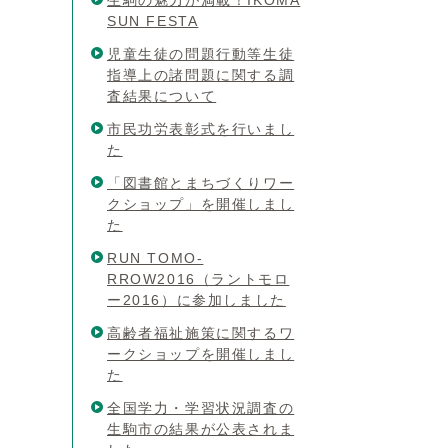
生駒の魅力が満載！IKOMA
SUN FESTA
児童生徒の問題行動等生徒
指導上の諸問題に関する調
査結果について
市民功労表彰式を行いまし
た
「図書館とまちづくりワー
クショップ」を開催しまし
た
RUN TOMO-
RROW2016（ラントモロ
ー2016）に参加しました
高齢者福祉施策に関するワ
ークショップを開催しまし
た
全国学力・学習状況調査の
生駒市の結果が公表されま