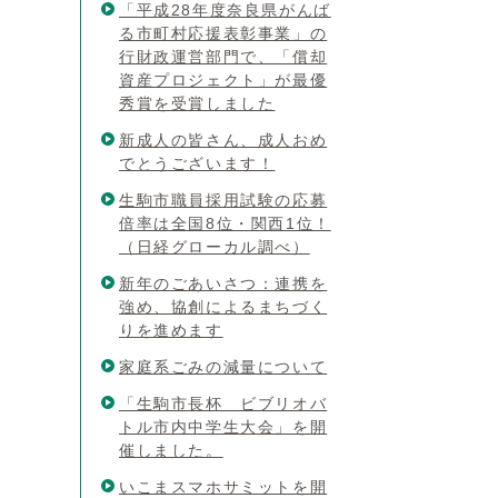
「平成28年度奈良県がんば
る市町村応援表彰事業」の
行財政運営部門で、「償却
資産プロジェクト」が最優
秀賞を受賞しました
新成人の皆さん、成人おめ
でとうございます！
生駒市職員採用試験の応募
倍率は全国8位・関西1位！
（日経グローカル調べ）
新年のごあいさつ：連携を
強め、協創によるまちづく
りを進めます
家庭系ごみの減量について
「生駒市長杯 ビブリオバ
トル市内中学生大会」を開
催しました。
いこまスマホサミットを開