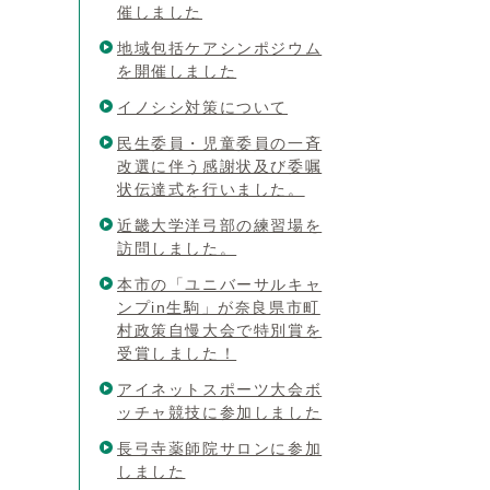
催しました
地域包括ケアシンポジウム
を開催しました
イノシシ対策について
民生委員・児童委員の一斉
改選に伴う感謝状及び委嘱
状伝達式を行いました。
近畿大学洋弓部の練習場を
訪問しました。
本市の「ユニバーサルキャ
ンプin生駒」が奈良県市町
村政策自慢大会で特別賞を
受賞しました！
アイネットスポーツ大会ボ
ッチャ競技に参加しました
長弓寺薬師院サロンに参加
しました