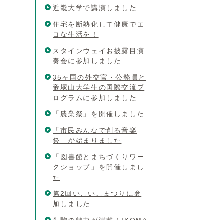
近畿大学で講演しました
住宅を断熱化して健康でエ
コな生活を！
スタインウェイお披露目演
奏会に参加しました
35ヶ国の外交官・公務員と
帝塚山大学生の国際交流プ
ログラムに参加しました
「農業祭」を開催しました
「市民みんなで創る音楽
祭」が始まりました
「図書館とまちづくりワー
クショップ」を開催しまし
た
第2回いこいこまつりに参
加しました