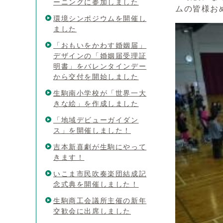
ーニングに参加しました
ムの皆様お
環境シンポジウムを開催し
ました
「おもいをかわす婚姻届」
デザインの「婚姻届受理証
明書」をバレンタインデー
から交付を開始しました
生駒南小学校が「世界一大
きな絵」を作成しました
「地域デビューガイダン
ス」を開催しました！
吉本新喜劇が生駒にやって
きます！
いこま市民吹奏楽団結成記
念式典を開催しました！
生駒商工会議所主催の新年
交歓会に出席しました