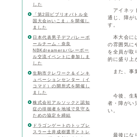
した
アイネット
「第2回ビブリオバトル全
通じ、障が
国大会inいこま」を開催し
す。
ました
本大会には
日本代表男子デフバレーボ
ールチーム・奈良
の雰囲気に
NBKdreamersバレーボー
を全員が取
ル交流イベントに参加しま
的に盛り上
した
また、事業
生駒市テレワーク＆インキ
ュベーションセンター（イ
コマド）の開所式を開催し
ました
今後、生駒
株式会社アルソックと認知
者・障がい
症の徘徊者を地域で見守る
い。
ための協定を締結
ドラゴンゲートのトップレ
スラー土井成樹選手とトレ
最後になり