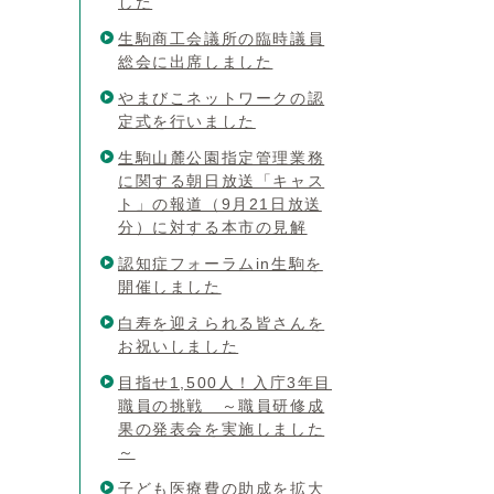
した
生駒商工会議所の臨時議員
総会に出席しました
やまびこネットワークの認
定式を行いました
生駒山麓公園指定管理業務
に関する朝日放送「キャス
ト」の報道（9月21日放送
分）に対する本市の見解
認知症フォーラムin生駒を
開催しました
白寿を迎えられる皆さんを
お祝いしました
目指せ1,500人！入庁3年目
職員の挑戦 ～職員研修成
果の発表会を実施しました
～
子ども医療費の助成を拡大