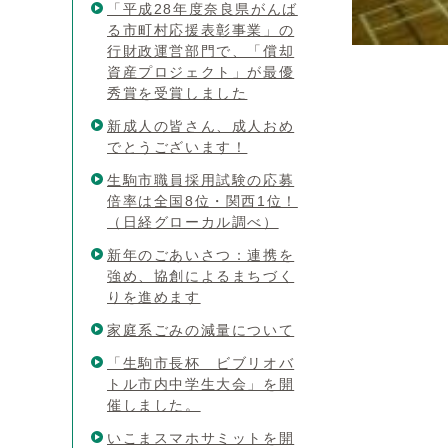
「平成28年度奈良県がんば
る市町村応援表彰事業」の
行財政運営部門で、「償却
資産プロジェクト」が最優
秀賞を受賞しました
新成人の皆さん、成人おめ
でとうございます！
生駒市職員採用試験の応募
倍率は全国8位・関西1位！
（日経グローカル調べ）
新年のごあいさつ：連携を
強め、協創によるまちづく
りを進めます
家庭系ごみの減量について
「生駒市長杯 ビブリオバ
トル市内中学生大会」を開
催しました。
いこまスマホサミットを開