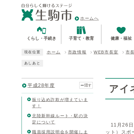
ホームへ
くらし・手続き
子育て・教育
健康・福祉
ホーム
市政情報
WEB市長室
市
現在位置
あしあと
平成28年度
隠す
アイ
振り込め詐欺が増えていま
す！
北陸新幹線ルート・駅の決
定について
11月26
職員採用説明会を開催しま
ット）スポ