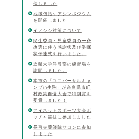
催しました
地域包括ケアシンポジウム
を開催しました
イノシシ対策について
民生委員・児童委員の一斉
改選に伴う感謝状及び委嘱
状伝達式を行いました。
近畿大学洋弓部の練習場を
訪問しました。
本市の「ユニバーサルキャ
ンプin生駒」が奈良県市町
村政策自慢大会で特別賞を
受賞しました！
アイネットスポーツ大会ボ
ッチャ競技に参加しました
長弓寺薬師院サロンに参加
しました