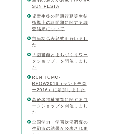
生駒の魅力が満載！IKOMA
SUN FESTA
児童生徒の問題行動等生徒
指導上の諸問題に関する調
査結果について
市民功労表彰式を行いまし
た
「図書館とまちづくりワー
クショップ」を開催しまし
た
RUN TOMO-
RROW2016（ラントモロ
ー2016）に参加しました
高齢者福祉施策に関するワ
ークショップを開催しまし
た
全国学力・学習状況調査の
生駒市の結果が公表されま