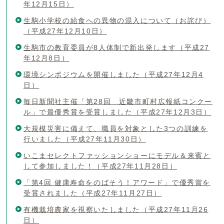
年12月15日）
生駒小学校の給食への異物の混入について（お詫び）
（平成27年12月10日）
生駒市の教育委員が8人体制で新出発します（平成27
年12月8日）
環境シンポジウムを開催しました（平成27年12月4
日）
毎日新聞社主催「第28回 近畿市町村広報紙コンクー
ル」で最優秀賞を受賞しました（平成27年12月3日）
大規模災害に備えて、職員を対象とした3つの訓練を
行いました（平成27年11月30日）
いこまセレクトファッションショーにモデル＆来賓と
して参加しました！（平成27年11月28日）
「第4回 健康寿命をのばそう！アワード」で優秀賞を
受賞されました（平成27年11月27日）
有機栽培農家を視察いたしました（平成27年11月26
日）