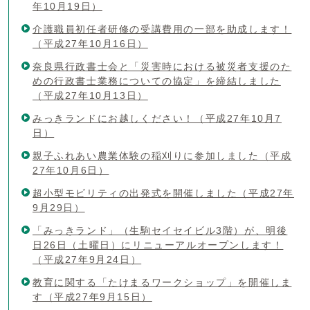
年10月19日）
介護職員初任者研修の受講費用の一部を助成します！
（平成27年10月16日）
奈良県行政書士会と「災害時における被災者支援のた
めの行政書士業務についての協定」を締結しました
（平成27年10月13日）
みっきランドにお越しください！（平成27年10月7
日）
親子ふれあい農業体験の稲刈りに参加しました（平成
27年10月6日）
超小型モビリティの出発式を開催しました（平成27年
9月29日）
「みっきランド」（生駒セイセイビル3階）が、明後
日26日（土曜日）にリニューアルオープンします！
（平成27年9月24日）
教育に関する「たけまるワークショップ」を開催しま
す（平成27年9月15日）