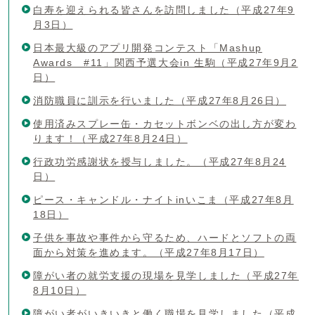
白寿を迎えられる皆さんを訪問しました（平成27年9
月3日）
日本最大級のアプリ開発コンテスト「Mashup
Awards #11」関西予選大会in 生駒（平成27年9月2
日）
消防職員に訓示を行いました（平成27年8月26日）
使用済みスプレー缶・カセットボンベの出し方が変わ
ります！（平成27年8月24日）
行政功労感謝状を授与しました。（平成27年8月24
日）
ピース・キャンドル・ナイトinいこま（平成27年8月
18日）
子供を事故や事件から守るため、ハードとソフトの両
面から対策を進めます。（平成27年8月17日）
障がい者の就労支援の現場を見学しました（平成27年
8月10日）
障がい者がいきいきと働く職場を見学しました（平成