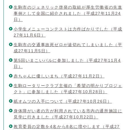
生駒市のジェネリック啓発の取組が厚生労働省の先進
事例として全国に紹介されました（平成27年11月24
日）
小学生メニューコンテストは力作ばかりでした（平成
27年11月6日）
生駒市の交通事故死ゼロが途切れてしまいました（平
成27年11月5日）
第5回いまこいバルに参加しました（平成27年11月4
日）
赤ちゃんに優しいまち（平成27年11月2日）
生駒ロータリークラブ主催の「希望の明かりプロジェ
クト」に参加しました（平成27年10月28日）
紙オムツの入手について（平成27年10月26日）
身体障がい者の方が利用されている市内の通所施設に
見学に行きました（平成27年10月22日）
教育委員の定数を4名から8名に増やします（平成27