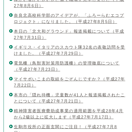
27年8月6日）
奈良北高校科学部のアイデアが、「ふろーらむエコプ
ロジェクト」になりました。（平成27年8月5日）
本日の「北大和グラウンド」報道掲載について（平成
27年7月31日）
イギリス・イタリアのスカウト隊32名の表敬訪問を受
けました。（平成27年7月29日）
電気柵（鳥獣害対策用防護柵）の管理徹底について
（平成27年7月23日）
マイサポいこまの取組をごぞんじですか？（平成27年
7月22日）
本市の「隠れ待機」児童数が41人と報道掲載されたこ
とについて（平成27年7月21日）
精神障害者医療費助成事業の適用範囲を平成28年4月
から2級以上に拡大します（平成27年7月17日）
生駒市役所の正面玄関にご注目！（平成27年7月8