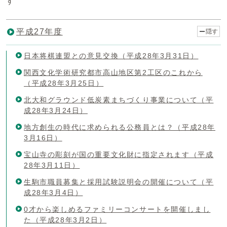
す
平成27年度
隠す
日本将棋連盟との意見交換（平成28年3月31日）
関西文化学術研究都市高山地区第2工区のこれから
（平成28年3月25日）
北大和グラウンド低炭素まちづくり事業について（平
成28年3月24日）
地方創生の時代に求められる公務員とは？（平成28年
3月16日）
宝山寺の彫刻が国の重要文化財に指定されます（平成
28年3月11日）
生駒市職員募集と採用試験説明会の開催について（平
成28年3月4日）
0才から楽しめるファミリーコンサートを開催しまし
た（平成28年3月2日）