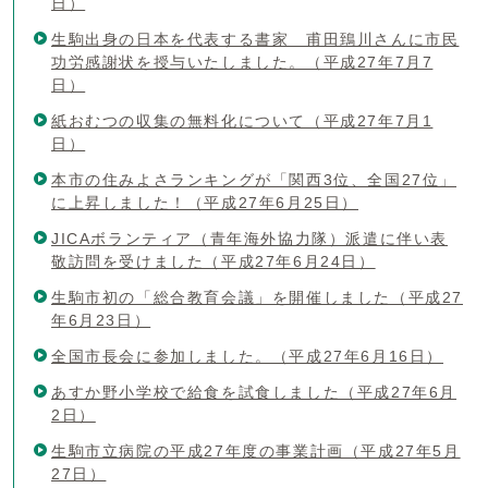
日）
生駒出身の日本を代表する書家 甫田鵄川さんに市民
功労感謝状を授与いたしました。（平成27年7月7
日）
紙おむつの収集の無料化について（平成27年7月1
日）
本市の住みよさランキングが「関西3位、全国27位」
に上昇しました！（平成27年6月25日）
JICAボランティア（青年海外協力隊）派遣に伴い表
敬訪問を受けました（平成27年6月24日）
生駒市初の「総合教育会議」を開催しました（平成27
年6月23日）
全国市長会に参加しました。（平成27年6月16日）
あすか野小学校で給食を試食しました（平成27年6月
2日）
生駒市立病院の平成27年度の事業計画（平成27年5月
27日）