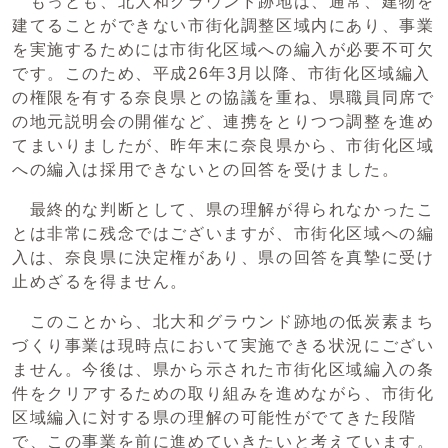
もっとも、北大和グラウンド跡地は、通常、建物を
建てることができない市街化調整区域内にあり、事業
を実施するためには市街化区域への編入が必要不可欠
です。このため、平成26年3月以降、市街化区域編入
の権限を有する奈良県との協議を重ね、県職員同席で
の地元説明会の開催など、連携をとりつつ調整を進め
てまいりましたが、昨年末に奈良県から、市街化区域
への編入は採用できないとの回答を受けました。
最終的な判断として、県の理解が得られなかったこ
とは非常に残念ではございますが、市街化区域への編
入は、奈良県に決定権があり、県の回答を真摯に受け
止めざるを得ません。
このことから、北大和グラウンド跡地の低炭素まち
づくり事業は現時点において実施できる状況にござい
ません。今後は、県から示された市街化区域編入の条
件をクリアするための取り組みを進めながら、市街化
区域編入に対する県の理解の可能性がでてきた段階
で、この事業を前に進めていきたいと考えています。