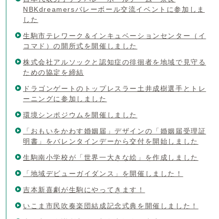
NBKdreamersバレーボール交流イベントに参加しま
した
生駒市テレワーク＆インキュベーションセンター（イ
コマド）の開所式を開催しました
株式会社アルソックと認知症の徘徊者を地域で見守る
ための協定を締結
ドラゴンゲートのトップレスラー土井成樹選手とトレ
ーニングに参加しました
環境シンポジウムを開催しました
「おもいをかわす婚姻届」デザインの「婚姻届受理証
明書」をバレンタインデーから交付を開始しました
生駒南小学校が「世界一大きな絵」を作成しました
「地域デビューガイダンス」を開催しました！
吉本新喜劇が生駒にやってきます！
いこま市民吹奏楽団結成記念式典を開催しました！