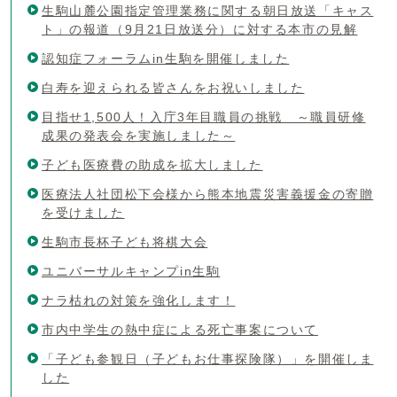
生駒山麓公園指定管理業務に関する朝日放送「キャス
ト」の報道（9月21日放送分）に対する本市の見解
認知症フォーラムin生駒を開催しました
白寿を迎えられる皆さんをお祝いしました
目指せ1,500人！入庁3年目職員の挑戦 ～職員研修
成果の発表会を実施しました～
子ども医療費の助成を拡大しました
医療法人社団松下会様から熊本地震災害義援金の寄贈
を受けました
生駒市長杯子ども将棋大会
ユニバーサルキャンプin生駒
ナラ枯れの対策を強化します！
市内中学生の熱中症による死亡事案について
「子ども参観日（子どもお仕事探険隊）」を開催しま
した