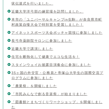
状伝達式を行いました。
近畿大学洋弓部の練習場を訪問しました。
本市の「ユニバーサルキャンプin生駒」が奈良県市町
村政策自慢大会で特別賞を受賞しました！
アイネットスポーツ大会ボッチャ競技に参加しました
長弓寺薬師院サロンに参加しました
近畿大学で講演しました
住宅を断熱化して健康でエコな生活を！
スタインウェイお披露目演奏会に参加しました
35ヶ国の外交官・公務員と帝塚山大学生の国際交流プ
ログラムに参加しました
「農業祭」を開催しました
「市民みんなで創る音楽祭」が始まりました
「図書館とまちづくりワークショップ」を開催しまし
た