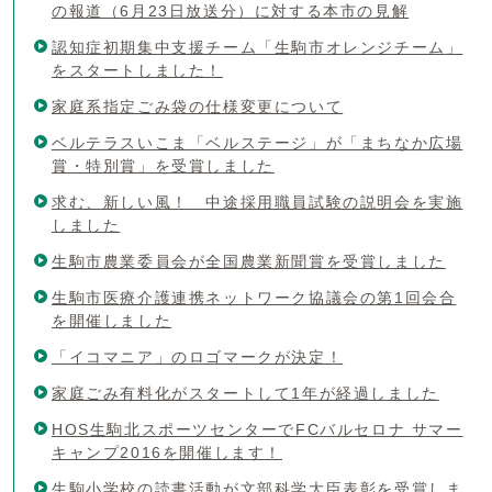
の報道（6月23日放送分）に対する本市の見解
認知症初期集中支援チーム「生駒市オレンジチーム」
をスタートしました！
家庭系指定ごみ袋の仕様変更について
ベルテラスいこま「ベルステージ」が「まちなか広場
賞・特別賞」を受賞しました
求む、新しい風！ 中途採用職員試験の説明会を実施
しました
生駒市農業委員会が全国農業新聞賞を受賞しました
生駒市医療介護連携ネットワーク協議会の第1回会合
を開催しました
「イコマニア」のロゴマークが決定！
家庭ごみ有料化がスタートして1年が経過しました
HOS生駒北スポーツセンターでFCバルセロナ サマー
キャンプ2016を開催します！
生駒小学校の読書活動が文部科学大臣表彰を受賞しま