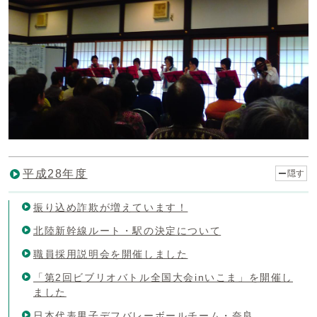
平成28年度
隠す
振り込め詐欺が増えています！
北陸新幹線ルート・駅の決定について
職員採用説明会を開催しました
「第2回ビブリオバトル全国大会inいこま」を開催し
ました
日本代表男子デフバレーボールチーム・奈良