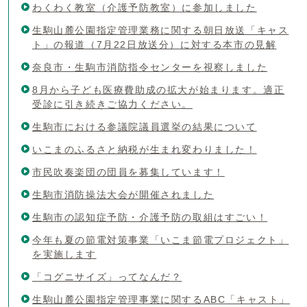
わくわく教室（介護予防教室）に参加しました
生駒山麓公園指定管理業務に関する朝日放送「キャス
ト」の報道（7月22日放送分）に対する本市の見解
奈良市・生駒市消防指令センターを視察しました
8月から子ども医療費助成の拡大が始まります。適正
受診に引き続きご協力ください。
生駒市における参議院議員選挙の結果について
いこまのふるさと納税が生まれ変わりました！
市民吹奏楽団の団員を募集しています！
生駒市消防操法大会が開催されました
生駒市の認知症予防・介護予防の取組はすごい！
今年も夏の節電対策事業「いこま節電プロジェクト」
を実施します
「コグニサイズ」ってなんだ？
生駒山麓公園指定管理事業に関するABC「キャスト」