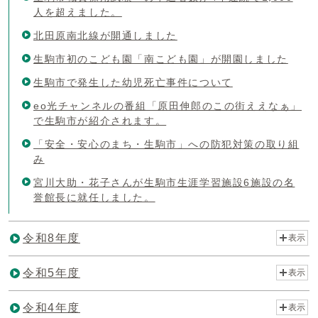
人を超えました。
北田原南北線が開通しました
生駒市初のこども園「南こども園」が開園しました
生駒市で発生した幼児死亡事件について
eo光チャンネルの番組「原田伸郎のこの街ええなぁ」
で生駒市が紹介されます。
「安全・安心のまち・生駒市」への防犯対策の取り組
み
宮川大助・花子さんが生駒市生涯学習施設6施設の名
誉館長に就任しました。
令和8年度
表示
令和5年度
表示
令和4年度
表示