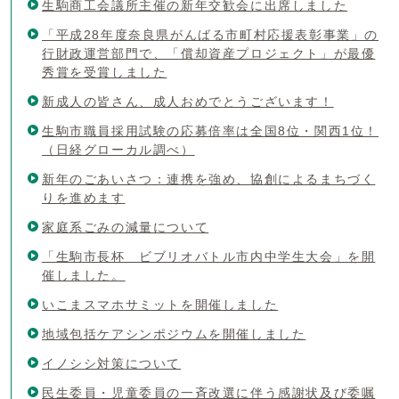
生駒商工会議所主催の新年交歓会に出席しました
「平成28年度奈良県がんばる市町村応援表彰事業」の
行財政運営部門で、「償却資産プロジェクト」が最優
秀賞を受賞しました
新成人の皆さん、成人おめでとうございます！
生駒市職員採用試験の応募倍率は全国8位・関西1位！
（日経グローカル調べ）
新年のごあいさつ：連携を強め、協創によるまちづく
りを進めます
家庭系ごみの減量について
「生駒市長杯 ビブリオバトル市内中学生大会」を開
催しました。
いこまスマホサミットを開催しました
地域包括ケアシンポジウムを開催しました
イノシシ対策について
民生委員・児童委員の一斉改選に伴う感謝状及び委嘱