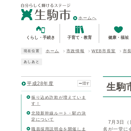
ホームへ
くらし・手続き
子育て・教育
健康・福祉
ホーム
市政情報
WEB市長室
市
現在位置
あしあと
平成28年度
隠す
生駒
振り込め詐欺が増えていま
す！
北陸新幹線ルート・駅の決
定について
7月3日（
職員採用説明会を開催しま
名が一堂に