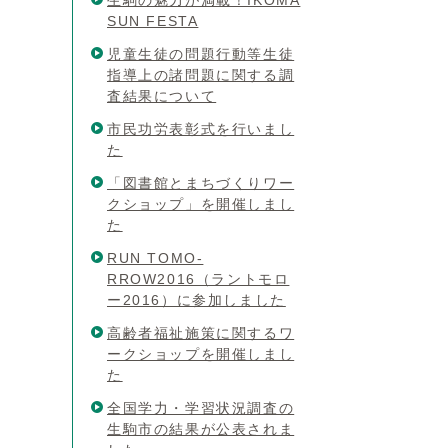
生駒の魅力が満載！IKOMA
SUN FESTA
児童生徒の問題行動等生徒
指導上の諸問題に関する調
査結果について
市民功労表彰式を行いまし
た
「図書館とまちづくりワー
クショップ」を開催しまし
た
RUN TOMO-
RROW2016（ラントモロ
ー2016）に参加しました
高齢者福祉施策に関するワ
ークショップを開催しまし
た
全国学力・学習状況調査の
生駒市の結果が公表されま