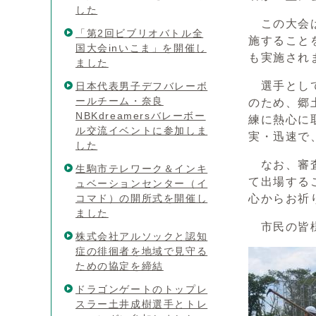
した
この大会は
「第2回ビブリオバトル全
施すること
国大会inいこま」を開催し
も実施され
ました
選手として
日本代表男子デフバレーボ
ールチーム・奈良
のため、郷
NBKdreamersバレーボー
練に熱心に
ル交流イベントに参加しま
実・迅速で
した
なお、審査
生駒市テレワーク＆インキ
て出場する
ュベーションセンター（イ
コマド）の開所式を開催し
心からお祈
ました
市民の皆様
株式会社アルソックと認知
症の徘徊者を地域で見守る
ための協定を締結
ドラゴンゲートのトップレ
スラー土井成樹選手とトレ