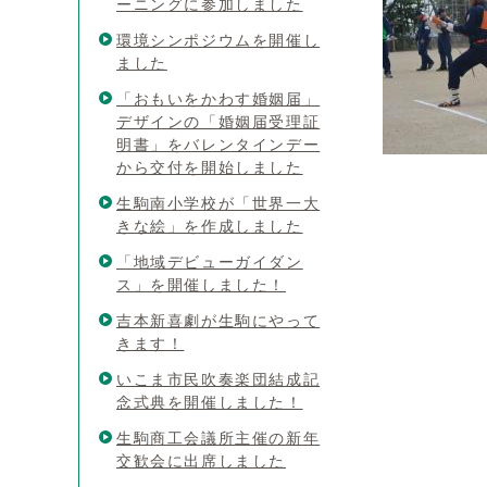
ーニングに参加しました
環境シンポジウムを開催し
ました
「おもいをかわす婚姻届」
デザインの「婚姻届受理証
明書」をバレンタインデー
から交付を開始しました
生駒南小学校が「世界一大
きな絵」を作成しました
「地域デビューガイダン
ス」を開催しました！
吉本新喜劇が生駒にやって
きます！
いこま市民吹奏楽団結成記
念式典を開催しました！
生駒商工会議所主催の新年
交歓会に出席しました