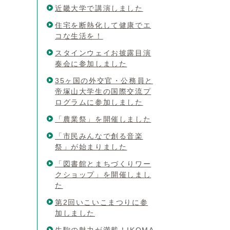
近畿大学で講演しました
住宅を断熱化して健康でエ
コな生活を！
スタインウェイお披露目演
奏会に参加しました
35ヶ国の外交官・公務員と
帝塚山大学生の国際交流プ
ログラムに参加しました
「農業祭」を開催しました
「市民みんなで創る音楽
祭」が始まりました
「図書館とまちづくりワー
クショップ」を開催しまし
た
第2回いこいこまつりに参
加しました