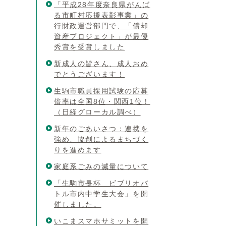
「平成28年度奈良県がんば
る市町村応援表彰事業」の
行財政運営部門で、「償却
資産プロジェクト」が最優
秀賞を受賞しました
新成人の皆さん、成人おめ
でとうございます！
生駒市職員採用試験の応募
倍率は全国8位・関西1位！
（日経グローカル調べ）
新年のごあいさつ：連携を
強め、協創によるまちづく
りを進めます
家庭系ごみの減量について
「生駒市長杯 ビブリオバ
トル市内中学生大会」を開
催しました。
いこまスマホサミットを開