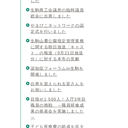
した
生駒商工会議所の臨時議員
総会に出席しました
やまびこネットワークの認
定式を行いました
生駒山麓公園指定管理業務
に関する朝日放送「キャス
ト」の報道（9月21日放送
分）に対する本市の見解
認知症フォーラムin生駒を
開催しました
白寿を迎えられる皆さんを
お祝いしました
目指せ1,500人！入庁3年目
職員の挑戦 ～職員研修成
果の発表会を実施しました
～
子ども医療費の助成を拡大