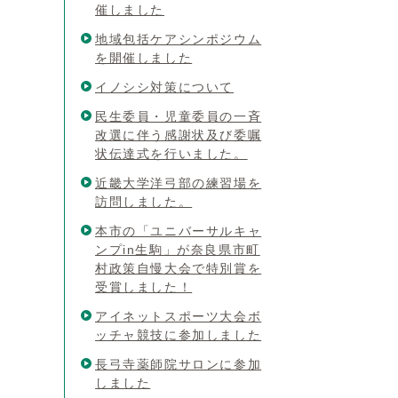
催しました
地域包括ケアシンポジウム
を開催しました
イノシシ対策について
民生委員・児童委員の一斉
改選に伴う感謝状及び委嘱
状伝達式を行いました。
近畿大学洋弓部の練習場を
訪問しました。
本市の「ユニバーサルキャ
ンプin生駒」が奈良県市町
村政策自慢大会で特別賞を
受賞しました！
アイネットスポーツ大会ボ
ッチャ競技に参加しました
長弓寺薬師院サロンに参加
しました