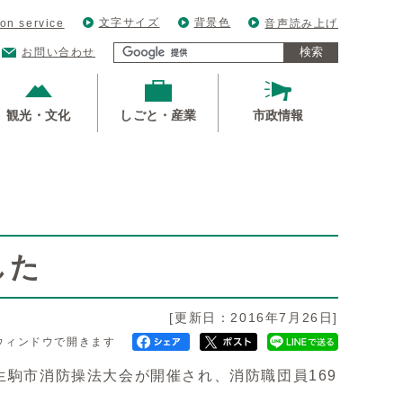
文字サイズ
背景色
ion service
音声読み上げ
検索
お問い合わせ
観光・文化
しごと・産業
市政情報
した
[更新日：2016年7月26日]
ウィンドウで開きます
生駒市消防操法大会が開催され、消防職団員169