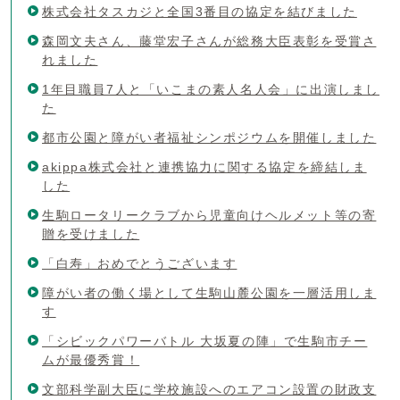
株式会社タスカジと全国3番目の協定を結びました
森岡文夫さん、藤堂宏子さんが総務大臣表彰を受賞さ
れました
1年目職員7人と「いこまの素人名人会」に出演しまし
た
都市公園と障がい者福祉シンポジウムを開催しました
akippa株式会社と連携協力に関する協定を締結しま
した
生駒ロータリークラブから児童向けヘルメット等の寄
贈を受けました
「白寿」おめでとうございます
障がい者の働く場として生駒山麓公園を一層活用しま
す
「シビックパワーバトル 大坂夏の陣」で生駒市チー
ムが最優秀賞！
文部科学副大臣に学校施設へのエアコン設置の財政支