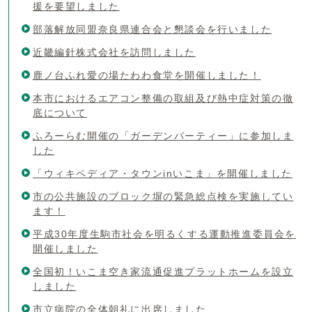
援を要望しました
部落解放同盟奈良県連合会と懇談会を行いました
近畿編針株式会社を訪問しました
鹿ノ台ふれ愛の場たわわ食堂を開催しました！
本市におけるエアコン整備の取組及び熱中症対策の徹
底について
ふろーらむ開催の「ガーデンパーティー」に参加しま
した
「ウィキペディア・タウンinいこま」を開催しました
市の公共施設のブロック塀の緊急総点検を実施してい
ます！
平成30年度生駒市社会を明るくする運動推進委員会を
開催しました
全国初！いこま空き家流通促進プラットホームを設立
しました
市立病院の全体朝礼に出席しました