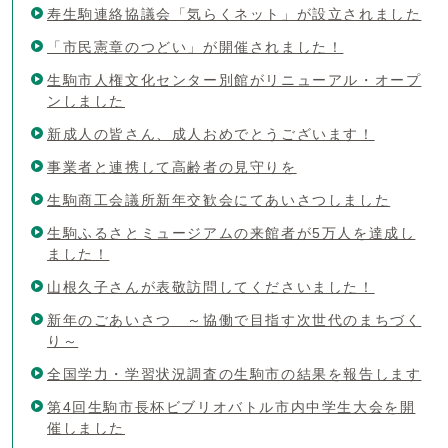
寿生駒連絡協議会「気らくネット」が設立されました
「市民憲章のつどい」が開催されました！
生駒市人権文化センター別館がリニューアル・オープ
ンしました
新成人の皆さん、成人おめでとうございます！
事業者と連携して高齢者の見守りを
生駒商工会議所新年交歓会にてあいさつしました
生駒ふるさとミュージアムの来館者が5万人を達成し
ました！
山根久子さんが表敬訪問してくださいました！
新年のごあいさつ ～協働で目指す次世代のまちづく
り～
全国学力・学習状況調査の生駒市の結果を報告します
第4回生駒市長杯ビブリオバトル市内中学生大会を開
催しました