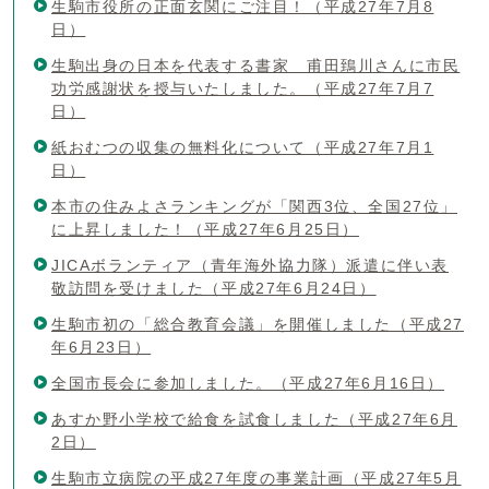
生駒市役所の正面玄関にご注目！（平成27年7月8
日）
生駒出身の日本を代表する書家 甫田鵄川さんに市民
功労感謝状を授与いたしました。（平成27年7月7
日）
紙おむつの収集の無料化について（平成27年7月1
日）
本市の住みよさランキングが「関西3位、全国27位」
に上昇しました！（平成27年6月25日）
JICAボランティア（青年海外協力隊）派遣に伴い表
敬訪問を受けました（平成27年6月24日）
生駒市初の「総合教育会議」を開催しました（平成27
年6月23日）
全国市長会に参加しました。（平成27年6月16日）
あすか野小学校で給食を試食しました（平成27年6月
2日）
生駒市立病院の平成27年度の事業計画（平成27年5月