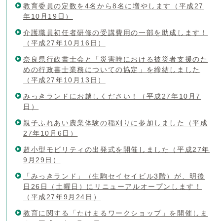
教育委員の定数を4名から8名に増やします（平成27
年10月19日）
介護職員初任者研修の受講費用の一部を助成します！
（平成27年10月16日）
奈良県行政書士会と「災害時における被災者支援のた
めの行政書士業務についての協定」を締結しました
（平成27年10月13日）
みっきランドにお越しください！（平成27年10月7
日）
親子ふれあい農業体験の稲刈りに参加しました（平成
27年10月6日）
超小型モビリティの出発式を開催しました（平成27年
9月29日）
「みっきランド」（生駒セイセイビル3階）が、明後
日26日（土曜日）にリニューアルオープンします！
（平成27年9月24日）
教育に関する「たけまるワークショップ」を開催しま