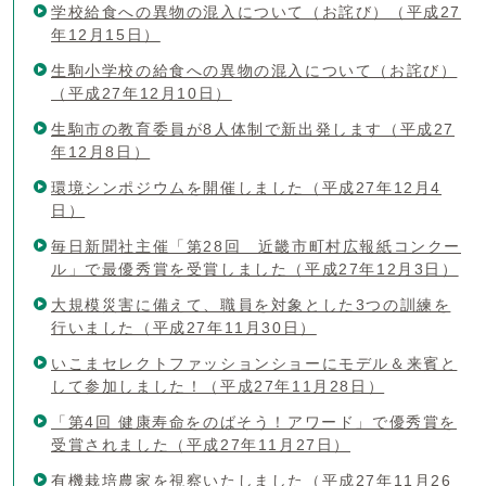
学校給食への異物の混入について（お詫び）（平成27
年12月15日）
生駒小学校の給食への異物の混入について（お詫び）
（平成27年12月10日）
生駒市の教育委員が8人体制で新出発します（平成27
年12月8日）
環境シンポジウムを開催しました（平成27年12月4
日）
毎日新聞社主催「第28回 近畿市町村広報紙コンクー
ル」で最優秀賞を受賞しました（平成27年12月3日）
大規模災害に備えて、職員を対象とした3つの訓練を
行いました（平成27年11月30日）
いこまセレクトファッションショーにモデル＆来賓と
して参加しました！（平成27年11月28日）
「第4回 健康寿命をのばそう！アワード」で優秀賞を
受賞されました（平成27年11月27日）
有機栽培農家を視察いたしました（平成27年11月26