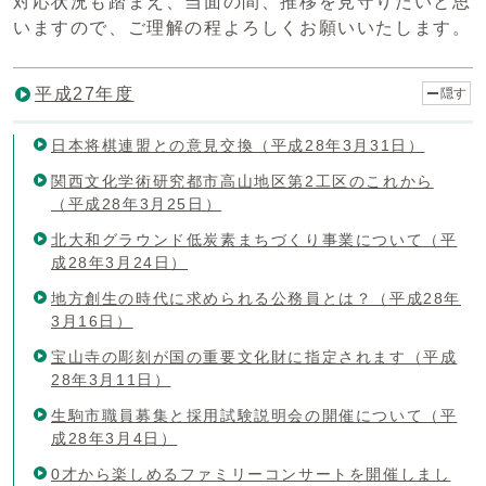
対応状況も踏まえ、当面の間、推移を見守りたいと思
いますので、ご理解の程よろしくお願いいたします。
平成27年度
隠す
日本将棋連盟との意見交換（平成28年3月31日）
関西文化学術研究都市高山地区第2工区のこれから
（平成28年3月25日）
北大和グラウンド低炭素まちづくり事業について（平
成28年3月24日）
地方創生の時代に求められる公務員とは？（平成28年
3月16日）
宝山寺の彫刻が国の重要文化財に指定されます（平成
28年3月11日）
生駒市職員募集と採用試験説明会の開催について（平
成28年3月4日）
0才から楽しめるファミリーコンサートを開催しまし