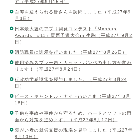
す（平成27年9月15日）
白寿を迎えられる皆さんを訪問しました（平成27年9
月3日）
日本最大級のアプリ開発コンテスト「Mashup
Awards #11」関西予選大会in 生駒（平成27年9月2
日）
消防職員に訓示を行いました（平成27年8月26日）
使用済みスプレー缶・カセットボンベの出し方が変わ
ります！（平成27年8月24日）
行政功労感謝状を授与しました。（平成27年8月24
日）
ピース・キャンドル・ナイトinいこま（平成27年8月
18日）
子供を事故や事件から守るため、ハードとソフトの両
面から対策を進めます。（平成27年8月17日）
障がい者の就労支援の現場を見学しました（平成27年
8月10日）