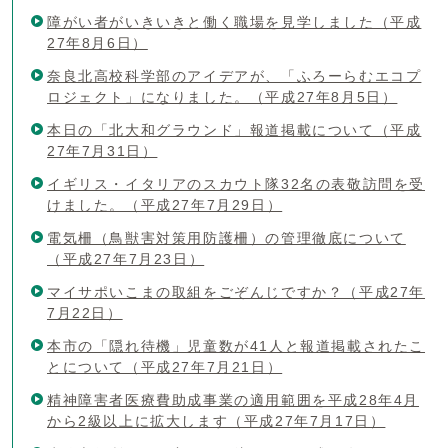
障がい者がいきいきと働く職場を見学しました（平成
27年8月6日）
奈良北高校科学部のアイデアが、「ふろーらむエコプ
ロジェクト」になりました。（平成27年8月5日）
本日の「北大和グラウンド」報道掲載について（平成
27年7月31日）
イギリス・イタリアのスカウト隊32名の表敬訪問を受
けました。（平成27年7月29日）
電気柵（鳥獣害対策用防護柵）の管理徹底について
（平成27年7月23日）
マイサポいこまの取組をごぞんじですか？（平成27年
7月22日）
本市の「隠れ待機」児童数が41人と報道掲載されたこ
とについて（平成27年7月21日）
精神障害者医療費助成事業の適用範囲を平成28年4月
から2級以上に拡大します（平成27年7月17日）