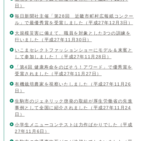
日）
毎日新聞社主催「第28回 近畿市町村広報紙コンクー
ル」で最優秀賞を受賞しました（平成27年12月3日）
大規模災害に備えて、職員を対象とした3つの訓練を
行いました（平成27年11月30日）
いこまセレクトファッションショーにモデル＆来賓と
して参加しました！（平成27年11月28日）
「第4回 健康寿命をのばそう！アワード」で優秀賞を
受賞されました（平成27年11月27日）
有機栽培農家を視察いたしました（平成27年11月26
日）
生駒市のジェネリック啓発の取組が厚生労働省の先進
事例として全国に紹介されました（平成27年11月24
日）
小学生メニューコンテストは力作ばかりでした（平成
27年11月6日）