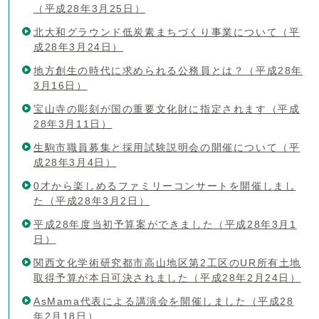
（平成28年3月25日）
北大和グラウンド低炭素まちづくり事業について（平
成28年3月24日）
地方創生の時代に求められる公務員とは？（平成28年
3月16日）
宝山寺の彫刻が国の重要文化財に指定されます（平成
28年3月11日）
生駒市職員募集と採用試験説明会の開催について（平
成28年3月4日）
0才から楽しめるファミリーコンサートを開催しまし
た（平成28年3月2日）
平成28年度当初予算案ができました（平成28年3月1
日）
関西文化学術研究都市高山地区第2工区のUR所有土地
取得予算が本日可決されました（平成28年2月24日）
AsMama代表による講演会を開催しました（平成28
年2月18日）