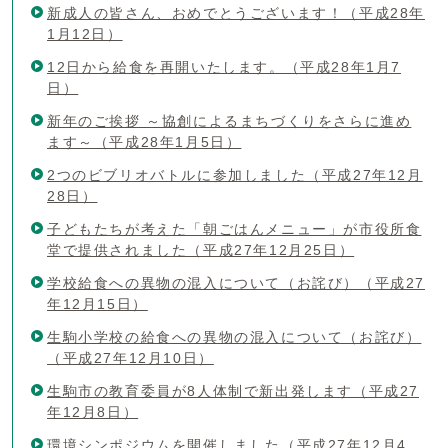
新成人の皆さん、おめでとうございます！（平成28年
1月12日）
12日から給食を再開いたします。（平成28年1月7
日）
新年のご挨拶 ～協創によるまちづくりをさらに進め
ます～（平成28年1月5日）
2つのビブリオバトルに参加しました（平成27年12月
28日）
子どもたちが考えた「朝ごはんメニュー」が市役所食
堂で提供されました（平成27年12月25日）
学校給食への異物の混入について（お詫び）（平成27
年12月15日）
生駒小学校の給食への異物の混入について（お詫び）
（平成27年12月10日）
生駒市の教育委員が8人体制で新出発します（平成27
年12月8日）
環境シンポジウムを開催しました（平成27年12月4