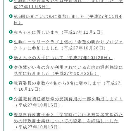
生駒市の交通事故死ゼロが途切れてしまいました（平
成27年11月5日）
第5回いまこいバルに参加しました（平成27年11月4
日）
赤ちゃんに優しいまち（平成27年11月2日）
生駒ロータリークラブ主催の「希望の明かりプロジェ
クト」に参加しました（平成27年10月28日）
紙オムツの入手について（平成27年10月26日）
身体障がい者の方が利用されている市内の通所施設に
見学に行きました（平成27年10月22日）
教育委員の定数を4名から8名に増やします（平成27
年10月19日）
介護職員初任者研修の受講費用の一部を助成します！
（平成27年10月16日）
奈良県行政書士会と「災害時における被災者支援のた
めの行政書士業務についての協定」を締結しました
（平成27年10月13日）