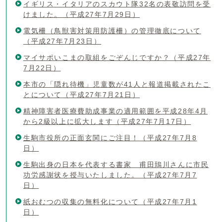
イギリス・イタリアのスカウト隊32名の表敬訪問を受
けました。（平成27年7月29日）
電気柵（鳥獣害対策用防護柵）の管理徹底について
（平成27年7月23日）
マイサポいこまの取組をごぞんじですか？（平成27年
7月22日）
本市の「隠れ待機」児童数が41人と報道掲載されたこ
とについて（平成27年7月21日）
精神障害者医療費助成事業の適用範囲を平成28年4月
から2級以上に拡大します（平成27年7月17日）
生駒市役所の正面玄関にご注目！（平成27年7月8
日）
生駒出身の日本を代表する書家 甫田鵄川さんに市民
功労感謝状を授与いたしました。（平成27年7月7
日）
紙おむつの収集の無料化について（平成27年7月1
日）