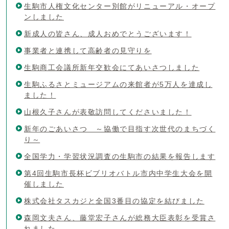
生駒市人権文化センター別館がリニューアル・オープ
ンしました
新成人の皆さん、成人おめでとうございます！
事業者と連携して高齢者の見守りを
生駒商工会議所新年交歓会にてあいさつしました
生駒ふるさとミュージアムの来館者が5万人を達成し
ました！
山根久子さんが表敬訪問してくださいました！
新年のごあいさつ ～協働で目指す次世代のまちづく
り～
全国学力・学習状況調査の生駒市の結果を報告します
第4回生駒市長杯ビブリオバトル市内中学生大会を開
催しました
株式会社タスカジと全国3番目の協定を結びました
森岡文夫さん、藤堂宏子さんが総務大臣表彰を受賞さ
れました