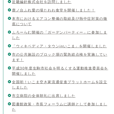
近畿編針株式会社を訪問しました
鹿ノ台ふれ愛の場たわわ食堂を開催しました！
本市におけるエアコン整備の取組及び熱中症対策の徹
底について
ふろーらむ開催の「ガーデンパーティー」に参加しま
した
「ウィキペディア・タウンinいこま」を開催しました
市の公共施設のブロック塀の緊急総点検を実施してい
ます！
平成30年度生駒市社会を明るくする運動推進委員会を
開催しました
全国初！いこま空き家流通促進プラットホームを設立
しました
市立病院の全体朝礼に出席しました
図書館政策・市長フォーラムに講師として参加しまし
た