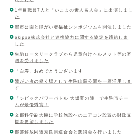
1年目職員7人と「いこまの素人名人会」に出演しまし
た
都市公園と障がい者福祉シンポジウムを開催しました
akippa株式会社と連携協力に関する協定を締結しま
した
生駒ロータリークラブから児童向けヘルメット等の寄
贈を受けました
「白寿」おめでとうございます
障がい者の働く場として生駒山麓公園を一層活用しま
す
「シビックパワーバトル 大坂夏の陣」で生駒市チー
ムが最優秀賞！
文部科学副大臣に学校施設へのエアコン設置の財政支
援を要望しました
部落解放同盟奈良県連合会と懇談会を行いました