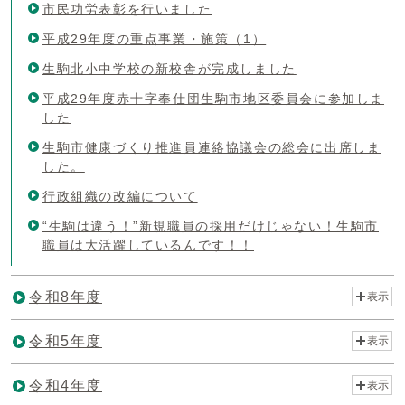
市民功労表彰を行いました
平成29年度の重点事業・施策（1）
生駒北小中学校の新校舎が完成しました
平成29年度赤十字奉仕団生駒市地区委員会に参加しま
した
生駒市健康づくり推進員連絡協議会の総会に出席しま
した。
行政組織の改編について
“生駒は違う！”新規職員の採用だけじゃない！生駒市
職員は大活躍しているんです！！
令和8年度
表示
令和5年度
表示
令和4年度
表示