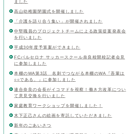
ました
高山幼稚園閉園式を開催しました
「介護を語り合う集い」が開催されました
中堅職員のプロジェクトチームによる政策提案発表会
を行いました
平成30年度予算案ができました
FCバルセロナ サッカースクール奈良校開校記者会見
に参加しました
本棚のWA第3話 名刺でつながる本棚のWA『吾輩は
○○である。』に参加しました
連合奈良の会長がイコマドを視察！働き方改革につい
て意見交換を行いました
家庭教育ワークショップを開催しました！
木下正己さんの絵画を寄託していただきました
新年のごあいさつ