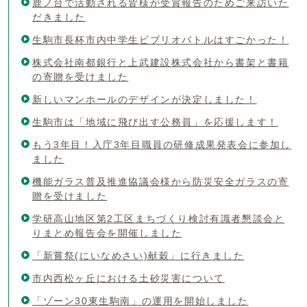
鹿ノ台で活動される皆様が受賞報告のためご来訪いた
だきました
生駒市長杯市内中学生ビブリオバトルはすごかった！
株式会社南都銀行と上武建設株式会社から書架と書籍
の寄贈を受けました
新しいマンホールのデザインが決定しました！
生駒市は「地域に飛び出す公務員」を応援します！
もう3年目！入庁3年目職員の研修成果発表会に参加し
ました
機能ガラス普及推進協議会様から防災安全ガラスの寄
贈を受けました
学研高山地区第2工区まちづくり検討有識者懇談会と
りまとめ報告会を開催しました
「新嘗祭(にいなめさい)献穀」に行きました
市内西松ヶ丘における土砂災害について
「ゾーン30東生駒南」の運用を開始しました