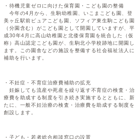
・待機児童ゼロに向けた保育園・こども園の整備
今年の4月から、生駒幼稚園、いこまこども園、登
美ヶ丘駅前ピュアこども園、ソフィア東生駒こども園
（分園含む）がこども園として開園していますが、平
成30年4月に高山幼稚園と北倭保育園を統合した（仮
称）高山認定こども園が、生駒北小学校跡地に開園し
ます。この園舎などの施設を整備する社会福祉法人に
補助を行います。
・不妊症・不育症治療費補助の拡充
妊娠しても流産や死産を繰り返す不育症の検査・治
療費を助成する制度を引き続き実施するとともに、新
たに、一般不妊治療の検査・治療費を助成する制度を
創設します。
・子ども・若者総合相談窓口の設置