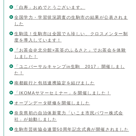
「白寿」おめでとうございます。
全国学力・学習状況調査の生駒市の結果が公表されま
した
生駒流！生駒市は全国でも珍しい、クロスメンター制
度を導入しています！
『お茶会＠北分館×茶筌のふるさと』でお茶会を体験
しました！
「ユニバーサルキャンプin生駒 2017」開催しまし
た！
南都銀行と包括連携協定を結びました
「IKOMAサマーセミナー」を開催しました！
オープンデータ研修を開催しました
奈良県初の自治体新電力「いこま市民パワー株式会
社」が始動しました
生駒市芸術協会連盟50周年記念式典が開催されました