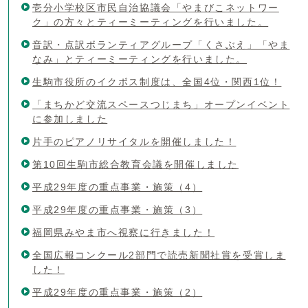
壱分小学校区市民自治協議会「やまびこネットワー
ク」の方々とティーミーティングを行いました。
音訳・点訳ボランティアグループ「くさぶえ」「やま
なみ」とティーミーティングを行いました。
生駒市役所のイクボス制度は、全国4位・関西1位！
「まちかど交流スペースつじまち」オープンイベント
に参加しました
片手のピアノリサイタルを開催しました！
第10回生駒市総合教育会議を開催しました
平成29年度の重点事業・施策（4）
平成29年度の重点事業・施策（3）
福岡県みやま市へ視察に行きました！
全国広報コンクール2部門で読売新聞社賞を受賞しま
した！
平成29年度の重点事業・施策（2）