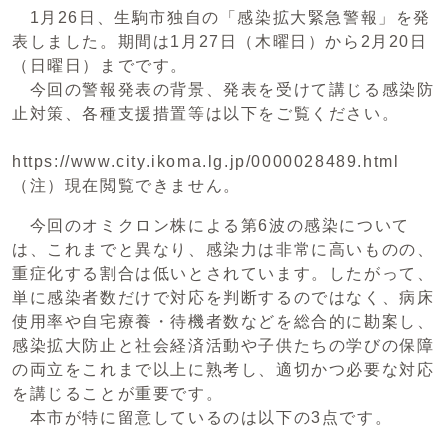
1月26日、生駒市独自の「感染拡大緊急警報」を発
表しました。期間は1月27日（木曜日）から2月20日
（日曜日）までです。
今回の警報発表の背景、発表を受けて講じる感染防
止対策、各種支援措置等は以下をご覧ください。
https://www.city.ikoma.lg.jp/0000028489.html
（注）現在閲覧できません。
今回のオミクロン株による第6波の感染について
は、これまでと異なり、感染力は非常に高いものの、
重症化する割合は低いとされています。したがって、
単に感染者数だけで対応を判断するのではなく、病床
使用率や自宅療養・待機者数などを総合的に勘案し、
感染拡大防止と社会経済活動や子供たちの学びの保障
の両立をこれまで以上に熟考し、適切かつ必要な対応
を講じることが重要です。
本市が特に留意しているのは以下の3点です。