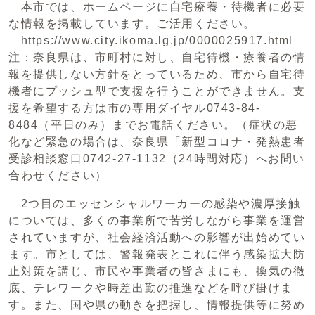
本市では、ホームページに自宅療養・待機者に必要
な情報を掲載しています。ご活用ください。
https://www.city.ikoma.lg.jp/0000025917.html
注：奈良県は、市町村に対し、自宅待機・療養者の情
報を提供しない方針をとっているため、市から自宅待
機者にプッシュ型で支援を行うことができません。支
援を希望する方は市の専用ダイヤル0743-84-
8484（平日のみ）までお電話ください。（症状の悪
化など緊急の場合は、奈良県「新型コロナ・発熱患者
受診相談窓口0742-27-1132（24時間対応）へお問い
合わせください）
2つ目のエッセンシャルワーカーの感染や濃厚接触
については、多くの事業所で苦労しながら事業を運営
されていますが、社会経済活動への影響が出始めてい
ます。市としては、警報発表とこれに伴う感染拡大防
止対策を講じ、市民や事業者の皆さまにも、換気の徹
底、テレワークや時差出勤の推進などを呼び掛けま
す。また、国や県の動きを把握し、情報提供等に努め