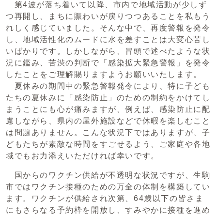
第4波が落ち着いて以降、市内で地域活動が少しず
つ再開し、まちに賑わいが戻りつつあることを私もう
れしく感じていました。そんな中で、再度警報を発令
し、地域活性化のムードに水を差すことは大変心苦し
いばかりです。しかしながら、冒頭で述べたような状
況に鑑み、苦渋の判断で「感染拡大緊急警報」を発令
したことをご理解賜りますようお願いいたします。
夏休みの期間中の緊急警報発令により、特に子ども
たちの夏休みに「感染防止」のための制約をかけてし
まうことにも心が痛みますが、例えば、感染防止に配
慮しながら、県内の屋外施設などで休暇を楽しむこと
は問題ありません。こんな状況下ではありますが、子
どもたちが素敵な時間をすごせるよう、ご家庭や各地
域でもお力添えいただければ幸いです。
国からのワクチン供給が不透明な状況ですが、生駒
市ではワクチン接種のための万全の体制を構築してい
ます。ワクチンが供給され次第、64歳以下の皆さま
にもさらなる予約枠を開放し、すみやかに接種を進め