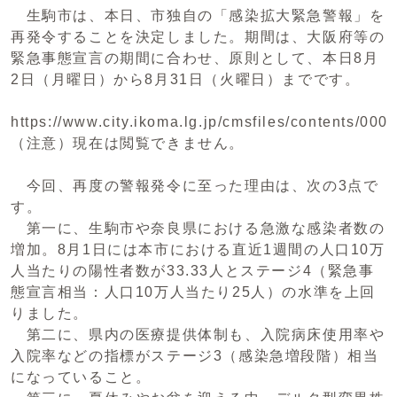
生駒市は、本日、市独自の「感染拡大緊急警報」を
再発令することを決定しました。期間は、大阪府等の
緊急事態宣言の期間に合わせ、原則として、本日8月
2日（月曜日）から8月31日（火曜日）までです。
https://www.city.ikoma.lg.jp/cmsfiles/contents/
（注意）現在は閲覧できません。
今回、再度の警報発令に至った理由は、次の3点で
す。
第一に、生駒市や奈良県における急激な感染者数の
増加。8月1日には本市における直近1週間の人口10万
人当たりの陽性者数が33.33人とステージ4（緊急事
態宣言相当：人口10万人当たり25人）の水準を上回
りました。
第二に、県内の医療提供体制も、入院病床使用率や
入院率などの指標がステージ3（感染急増段階）相当
になっていること。