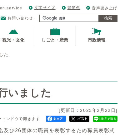
文字サイズ
背景色
ion service
音声読み上げ
検索
お問い合わせ
観光・文化
しごと・産業
市政情報
した
行いました
[更新日：2023年2月22日]
ウィンドウで開きます
名及び26団体の職員を表彰するため職員表彰式