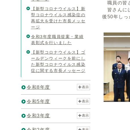
職員の皆さ
【新型コロナウイルス】新
皆さんには
型コロナウイルス感染症の
後50年し
再拡大を受けた市長メッセ
ージ
令和3年度職員提案・業績
表彰式を行いました
【新型コロナウイルス】ゴ
ールデンウィークを前にし
た新型コロナウイルス感染
症に関する市長メッセージ
令和8年度
表示
令和5年度
表示
令和3年度
表示
令和2年度
表示