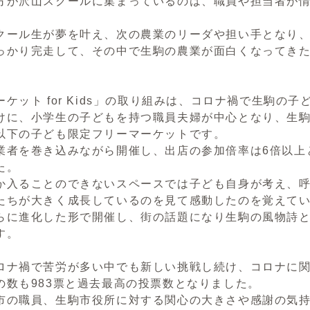
方が沢山スクールに集まっているのは、職員や担当者が
ール生が夢を叶え、次の農業のリーダや担い手となり、
っかり完走して、その中で生駒の農業が面白くなってき
ケット for Kids」の取り組みは、コロナ禍で生駒の
けに、小学生の子どもを持つ職員夫婦が中心となり、生
以下の子ども限定フリーマーケットです。
者を巻き込みながら開催し、出店の参加倍率は6倍以上
た。
入ることのできないスペースでは子ども自身が考え、呼
たちが大きく成長しているのを見て感動したのを覚えて
に進化した形で開催し、街の話題になり生駒の風物詩と
す。
ナ禍で苦労が多い中でも新しい挑戦し続け、コロナに関
の数も983票と過去最高の投票数となりました。
の職員、生駒市役所に対する関心の大きさや感謝の気持