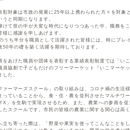
彰対象は市政の発展に25年以上携わられた方々を対象と
いうと同期になります。
けて世の中が大変な時代になりつつあった中、職務をこ
皆様に感謝を申しあげます。
のうち半分を職員として活躍された皆様には、時にプレ
政50年の礎を築く活躍を期待しております。
をあげた職員や団体を表彰する業績表彰制度では「いこ
員協創で子どもだけのフリーマーケット『いこマーケット f
ました。
ァーマーズスクール」の取り組みは、コロナ禍の生活様
まっていることから、食・住・農を並列させたマルチワ
半X」を生駒で実現させるため、また、農業への参画を促
したスクールです。市民の皆様の農業に関する関心は高く
立ち寄った際は、「野菜や果実を使ってこんなことをし