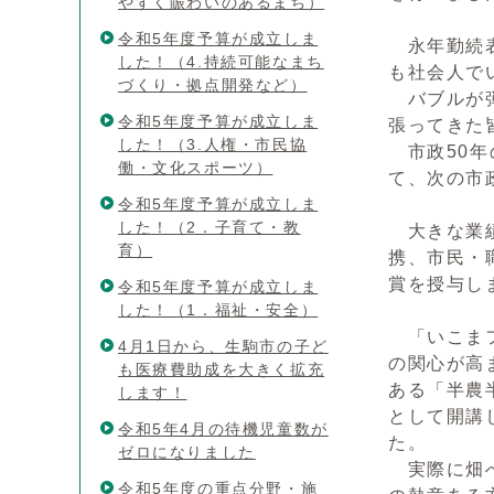
やすく賑わいのあるまち）
令和5年度予算が成立しま
永年勤続表
した！（4.持続可能なまち
も社会人で
づくり・拠点開発など）
バブルが弾
令和5年度予算が成立しま
張ってきた
した！（3.人権・市民協
市政50年
働・文化スポーツ）
て、次の市
令和5年度予算が成立しま
した！（2．子育て・教
大きな業績
育）
携、市民・職
賞を授与し
令和5年度予算が成立しま
した！（1．福祉・安全）
「いこまフ
4月1日から、生駒市の子ど
の関心が高
も医療費助成を大きく拡充
ある「半農
します！
として開講
令和5年4月の待機児童数が
た。
ゼロになりました
実際に畑へ
令和5年度の重点分野・施