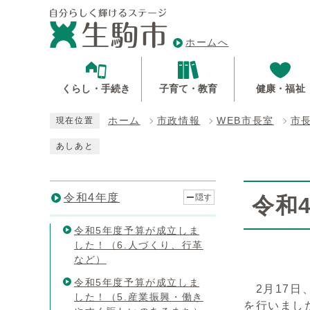
ホームへ
くらし・手続き
子育て・教育
健康・福祉
ホーム
市政情報
WEB市長室
市
現在位置
あしあと
令和4年度
隠す
令和
令和5年度予算が成立しま
した！（6.人づくり、行革
など）
令和5年度予算が成立しま
2月17日
した！（5.産業振興・働き
を行いまし