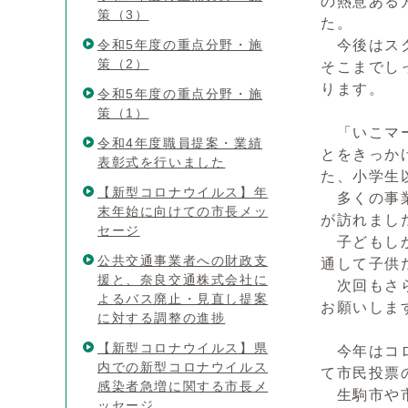
の熱意ある
策（3）
た。
令和5年度の重点分野・施
今後はスク
策（2）
そこまでし
ります。
令和5年度の重点分野・施
策（1）
「いこマー
令和4年度職員提案・業績
とをきっか
表彰式を行いました
た、小学生
【新型コロナウイルス】年
多くの事業
末年始に向けての市長メッ
が訪れまし
セージ
子どもしか
公共交通事業者への財政支
通して子供
援と、奈良交通株式会社に
次回もさら
よるバス廃止・見直し提案
お願いしま
に対する調整の進捗
【新型コロナウイルス】県
今年はコロ
内での新型コロナウイルス
て市民投票
感染者急増に関する市長メ
生駒市や市
ッセージ