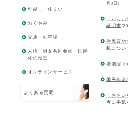
月3日]
引越し・住まい
「おもい
おくやみ
証明書
[2
交通・駐車場
住民票や
載につい
人権・男女共同参画・国際
化の推進
婚姻届
[2
オンラインサービス
国民年金
よくある質問
「おもい
者に手紙