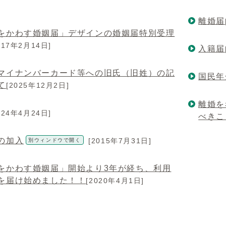
離婚届
をかわす婚姻届」デザインの婚姻届特別受理
017年2月14日]
入籍届
マイナンバーカード等への旧氏（旧姓）の記
国民年
て
[2025年12月2日]
離婚を
024年4月24日]
べきこ
の加入
[2015年7月31日]
別ウィンドウで開く
をかわす婚姻届」開始より3年が経ち、利用
を届け始めました！！
[2020年4月1日]