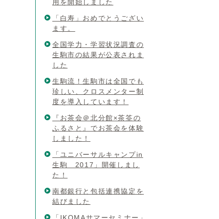
用を開始しました
「白寿」おめでとうござい
ます。
全国学力・学習状況調査の
生駒市の結果が公表されま
した
生駒流！生駒市は全国でも
珍しい、クロスメンター制
度を導入しています！
『お茶会＠北分館×茶筌の
ふるさと』でお茶会を体験
しました！
「ユニバーサルキャンプin
生駒 2017」開催しまし
た！
南都銀行と包括連携協定を
結びました
「IKOMAサマーセミナー」