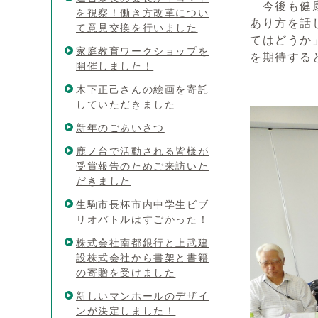
今後も健康
を視察！働き方改革につい
あり方を話
て意見交換を行いました
てはどうか
家庭教育ワークショップを
を期待する
開催しました！
木下正己さんの絵画を寄託
していただきました
新年のごあいさつ
鹿ノ台で活動される皆様が
受賞報告のためご来訪いた
だきました
生駒市長杯市内中学生ビブ
リオバトルはすごかった！
株式会社南都銀行と上武建
設株式会社から書架と書籍
の寄贈を受けました
新しいマンホールのデザイ
ンが決定しました！