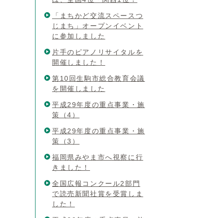
「まちかど交流スペースつ
じまち」オープンイベント
に参加しました
片手のピアノリサイタルを
開催しました！
第10回生駒市総合教育会議
を開催しました
平成29年度の重点事業・施
策（4）
平成29年度の重点事業・施
策（3）
福岡県みやま市へ視察に行
きました！
全国広報コンクール2部門
で読売新聞社賞を受賞しま
した！