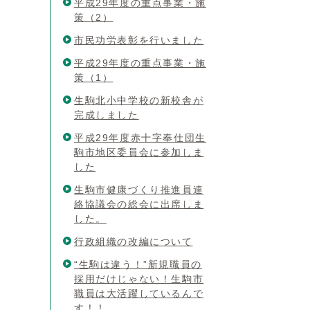
平成29年度の重点事業・施
策（2）
市民功労表彰を行いました
平成29年度の重点事業・施
策（1）
生駒北小中学校の新校舎が
完成しました
平成29年度赤十字奉仕団生
駒市地区委員会に参加しま
した
生駒市健康づくり推進員連
絡協議会の総会に出席しま
した。
行政組織の改編について
“生駒は違う！”新規職員の
採用だけじゃない！生駒市
職員は大活躍しているんで
す！！