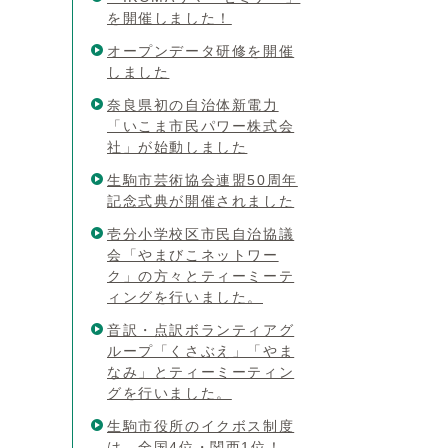
を開催しました！
オープンデータ研修を開催
しました
奈良県初の自治体新電力
「いこま市民パワー株式会
社」が始動しました
生駒市芸術協会連盟50周年
記念式典が開催されました
壱分小学校区市民自治協議
会「やまびこネットワー
ク」の方々とティーミーテ
ィングを行いました。
音訳・点訳ボランティアグ
ループ「くさぶえ」「やま
なみ」とティーミーティン
グを行いました。
生駒市役所のイクボス制度
は、全国4位・関西1位！