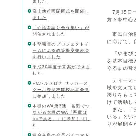
ました
高山幼稚園閉園式を開催し
7月15日
ました
方々を中心
「介護を語り合う集い」が
開催されました
市民自治協
に向けて、
中堅職員のプロジェクトチ
ームによる政策提案発表会
「やまびこ
を行いました
を基本目標
平成30年度予算案ができま
ぐるまの皆
した
ティーミー
FCバルセロナ サッカース
域を支えて
クール奈良校開校記者会見
誇りをもっ
に参加しました
けて活動し
本棚のWA第3話 名刺でつ
また、「公
ながる本棚のWA『吾輩は
いる」とい
○○である。』に参加しまし
りが展開さ
た
連合奈良の会長がイコマド