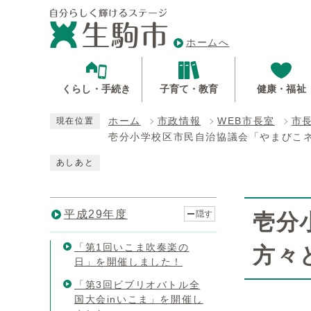
ホームへ
くらし・手続き
子育て・教育
健康・福祉
ホーム
市政情報
WEB市長室
市
現在位置
壱分小学校区市民自治協議会「やまびこ
あしあと
平成29年度
隠す
壱分
「第1回いこま吹奏楽の
方々
日」を開催しました！
「第3回ビブリオバトル全
国大会inいこま」を開催し