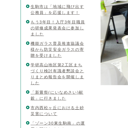
生駒市は「地域に飛び出す
公務員」を応援します！
もう3年目！入庁3年目職員
の研修成果発表会に参加し
ました
機能ガラス普及推進協議会
様から防災安全ガラスの寄
贈を受けました
学研高山地区第2工区まち
づくり検討有識者懇談会と
りまとめ報告会を開催しま
した
「新嘗祭(にいなめさい)献
穀」に行きました
市内西松ヶ丘における土砂
災害について
「ゾーン30東生駒南」の運