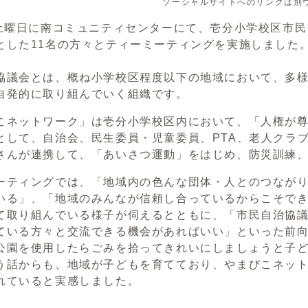
ソーシャルサイトへのリンクは別
土曜日に南コミュニティセンターにて、壱分小学校区市民
とした11名の方々とティーミーティングを実施しました
議会とは、概ね小学校区程度以下の地域において、多様
自発的に取り組んでいく組織です。
ネットワーク」は壱分小学校区内において、「人権が尊
として、自治会、民生委員・児童委員、PTA、老人クラ
さんが連携して、「あいさつ運動」をはじめ、防災訓練
ティングでは、「地域内の色んな団体・人とのつながり
いる」、「地域のみんなが信頼し合っているからこそで
て取り組んでいる様子が伺えるとともに、「市民自治協
ている方々と交流できる機会があればいい」といった前
園を使用したらごみを拾ってきれいにしましょうと子ど
う話からも、地域が子どもを育てており、やまびこネッ
れていると実感しました。