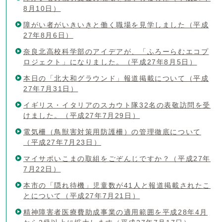
8月10日）
障がい者がいきいきと働く職場を見学しました（平成
27年8月6日）
奈良北高校科学部のアイデアが、「ふろーらむエコプ
ロジェクト」になりました。（平成27年8月5日）
本日の「北大和グラウンド」報道掲載について（平成
27年7月31日）
イギリス・イタリアのスカウト隊32名の表敬訪問を受
けました。（平成27年7月29日）
電気柵（鳥獣害対策用防護柵）の管理徹底について
（平成27年7月23日）
マイサポいこまの取組をごぞんじですか？（平成27年
7月22日）
本市の「隠れ待機」児童数が41人と報道掲載されたこ
とについて（平成27年7月21日）
精神障害者医療費助成事業の適用範囲を平成28年4月