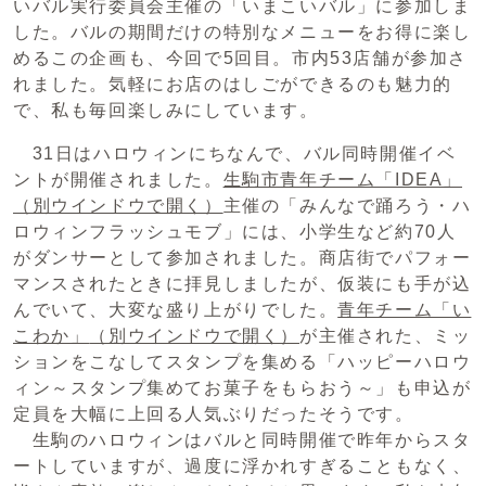
いバル実行委員会主催の「いまこいバル」に参加しま
した。バルの期間だけの特別なメニューをお得に楽し
めるこの企画も、今回で5回目。市内53店舗が参加さ
れました。気軽にお店のはしごができるのも魅力的
で、私も毎回楽しみにしています。
31日はハロウィンにちなんで、バル同時開催イベ
ントが開催されました。
生駒市青年チーム「IDEA」
（別ウインドウで開く）
主催の「みんなで踊ろう・ハ
ロウィンフラッシュモブ」には、小学生など約70人
がダンサーとして参加されました。商店街でパフォー
マンスされたときに拝見しましたが、仮装にも手が込
んでいて、大変な盛り上がりでした。
青年チーム「い
こわか」
（別ウインドウで開く）
が主催された、ミッ
ションをこなしてスタンプを集める「ハッピーハロウ
ィン～スタンプ集めてお菓子をもらおう～」も申込が
定員を大幅に上回る人気ぶりだったそうです。
生駒のハロウィンはバルと同時開催で昨年からスタ
ートしていますが、過度に浮かれすぎることもなく、