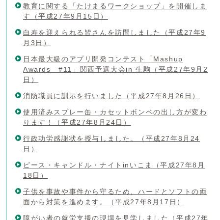
教育に関する「たけまるワークショップ」を開催しま
す（平成27年9月15日）
白寿を迎えられる皆さんを訪問しました（平成27年9
月3日）
日本最大級のアプリ開発コンテスト「Mashup
Awards #11」関西予選大会in 生駒（平成27年9月2
日）
消防職員に訓示を行いました（平成27年8月26日）
使用済みスプレー缶・カセットボンベの出し方が変わ
ります！（平成27年8月24日）
行政功労感謝状を授与しました。（平成27年8月24
日）
ピース・キャンドル・ナイトinいこま（平成27年8月
18日）
子供を事故や事件から守るため、ハードとソフトの両
面から対策を進めます。（平成27年8月17日）
障がい者の就労支援の現場を見学しました（平成27年