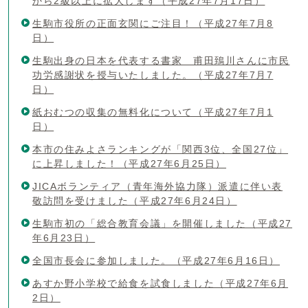
から2級以上に拡大します（平成27年7月17日）
生駒市役所の正面玄関にご注目！（平成27年7月8
日）
生駒出身の日本を代表する書家 甫田鵄川さんに市民
功労感謝状を授与いたしました。（平成27年7月7
日）
紙おむつの収集の無料化について（平成27年7月1
日）
本市の住みよさランキングが「関西3位、全国27位」
に上昇しました！（平成27年6月25日）
JICAボランティア（青年海外協力隊）派遣に伴い表
敬訪問を受けました（平成27年6月24日）
生駒市初の「総合教育会議」を開催しました（平成27
年6月23日）
全国市長会に参加しました。（平成27年6月16日）
あすか野小学校で給食を試食しました（平成27年6月
2日）