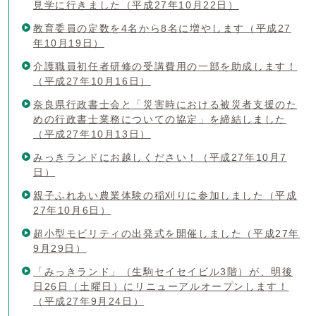
見学に行きました（平成27年10月22日）
教育委員の定数を4名から8名に増やします（平成27
年10月19日）
介護職員初任者研修の受講費用の一部を助成します！
（平成27年10月16日）
奈良県行政書士会と「災害時における被災者支援のた
めの行政書士業務についての協定」を締結しました
（平成27年10月13日）
みっきランドにお越しください！（平成27年10月7
日）
親子ふれあい農業体験の稲刈りに参加しました（平成
27年10月6日）
超小型モビリティの出発式を開催しました（平成27年
9月29日）
「みっきランド」（生駒セイセイビル3階）が、明後
日26日（土曜日）にリニューアルオープンします！
（平成27年9月24日）