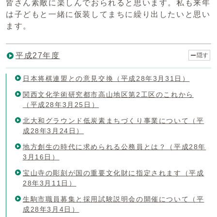
皆さん素敵に楽しんでおられると思います。私も来年
は子どもと一緒に仮装してまちに繰り出したいと思い
ます。
平成27年度
隠す
日本将棋連盟との意見交換（平成28年3月31日）
関西文化学術研究都市高山地区第2工区のこれから
（平成28年3月25日）
北大和グラウンド低炭素まちづくり事業について（平
成28年3月24日）
地方創生の時代に求められる公務員とは？（平成28年
3月16日）
宝山寺の彫刻が国の重要文化財に指定されます（平成
28年3月11日）
生駒市職員募集と採用試験説明会の開催について（平
成28年3月4日）