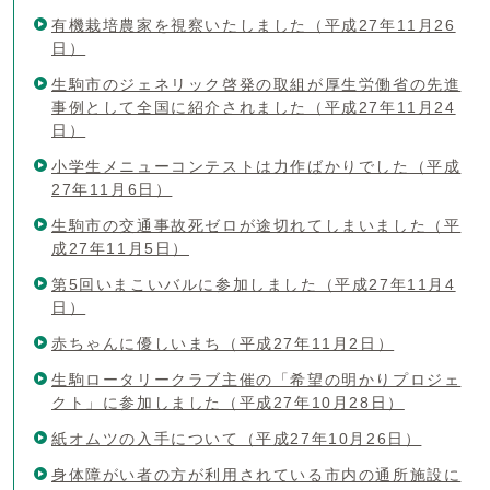
有機栽培農家を視察いたしました（平成27年11月26
日）
生駒市のジェネリック啓発の取組が厚生労働省の先進
事例として全国に紹介されました（平成27年11月24
日）
小学生メニューコンテストは力作ばかりでした（平成
27年11月6日）
生駒市の交通事故死ゼロが途切れてしまいました（平
成27年11月5日）
第5回いまこいバルに参加しました（平成27年11月4
日）
赤ちゃんに優しいまち（平成27年11月2日）
生駒ロータリークラブ主催の「希望の明かりプロジェ
クト」に参加しました（平成27年10月28日）
紙オムツの入手について（平成27年10月26日）
身体障がい者の方が利用されている市内の通所施設に