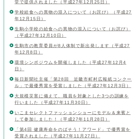
堂で提供されました（平成27年12月25日）
学校給食への異物の混入について（お詫び）（平成27
年12月15日）
生駒小学校の給食への異物の混入について（お詫び）
（平成27年12月10日）
生駒市の教育委員が8人体制で新出発します（平成27
年12月8日）
環境シンポジウムを開催しました（平成27年12月4
日）
毎日新聞社主催「第28回 近畿市町村広報紙コンクー
ル」で最優秀賞を受賞しました（平成27年12月3日）
大規模災害に備えて、職員を対象とした3つの訓練を
行いました（平成27年11月30日）
いこまセレクトファッションショーにモデル＆来賓と
して参加しました！（平成27年11月28日）
「第4回 健康寿命をのばそう！アワード」で優秀賞を
受賞されました（平成27年11月27日）