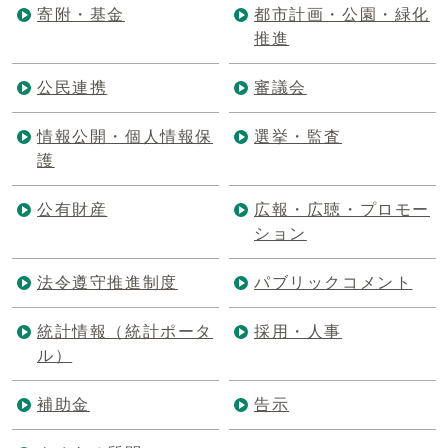
寄附・基金
都市計画・公園・緑化
推進
公民連携
審議会
情報公開・個人情報保
選挙・監査
護
公有財産
広報・広聴・プロモー
ション
法令遵守推進制度
パブリックコメント
統計情報（統計ポータ
採用・人事
ル）
補助金
告示