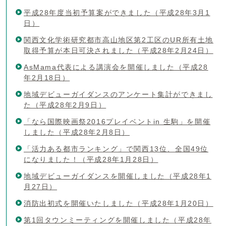
平成28年度当初予算案ができました（平成28年3月1
日）
関西文化学術研究都市高山地区第2工区のUR所有土地
取得予算が本日可決されました（平成28年2月24日）
AsMama代表による講演会を開催しました（平成28
年2月18日）
地域デビューガイダンスのアンケート集計ができまし
た（平成28年2月9日）
「なら国際映画祭2016プレイベントin 生駒」を開催
しました（平成28年2月8日）
「活力ある都市ランキング」で関西13位、全国49位
になりました！（平成28年1月28日）
地域デビューガイダンスを開催しました（平成28年1
月27日）
消防出初式を開催いたしました（平成28年1月20日）
第1回タウンミーティングを開催しました（平成28年