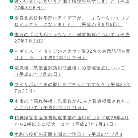
障がい者がいきいきと働く職場を見学しました（平成
27年8月6日）
奈良北高校科学部のアイデアが、「ふろーらむエコプ
ロジェクト」になりました。（平成27年8月5日）
本日の「北大和グラウンド」報道掲載について（平成
27年7月31日）
イギリス・イタリアのスカウト隊32名の表敬訪問を受
けました。（平成27年7月29日）
電気柵（鳥獣害対策用防護柵）の管理徹底について
（平成27年7月23日）
マイサポいこまの取組をごぞんじですか？（平成27年
7月22日）
本市の「隠れ待機」児童数が41人と報道掲載されたこ
とについて（平成27年7月21日）
精神障害者医療費助成事業の適用範囲を平成28年4月
から2級以上に拡大します（平成27年7月17日）
生駒市役所の正面玄関にご注目！（平成27年7月8