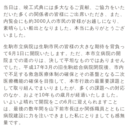
当日は、竣工式典には多大なるご貢献、ご協力をいた
だいた多くの関係者の皆様にご出席いただき、また、
内覧会にも約3000人の市民の皆様がお越しになり、
素晴らしい船出となりました。本当にありがとうござ
いました。
生駒市立病院は生駒市民の皆様の大きな期待を背負っ
て6月1日に開院いたします。ただ、本市立病院の開
院までの道のりは、決して平坦なものではありません
でした。平成17年3月の旧生駒総合病院閉院後、市内
で不足する救急医療体制の確保とその基盤となる二次
医療機能の確保を目指して、本市行政の最重要課題と
して取り組んでまいりましたが、多くの課題への対応
のなか、およそ10年もの歳月が経過いたしました。
いよいよ晴れて開院をこの6月に迎えられますこと
は、最後の数年間を山下前市長ほか関係職員とともに
病院建設に力を注いできました私にとりましても感無
量です。