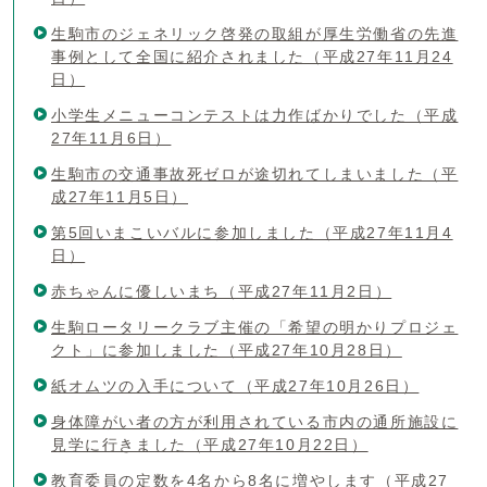
生駒市のジェネリック啓発の取組が厚生労働省の先進
事例として全国に紹介されました（平成27年11月24
日）
小学生メニューコンテストは力作ばかりでした（平成
27年11月6日）
生駒市の交通事故死ゼロが途切れてしまいました（平
成27年11月5日）
第5回いまこいバルに参加しました（平成27年11月4
日）
赤ちゃんに優しいまち（平成27年11月2日）
生駒ロータリークラブ主催の「希望の明かりプロジェ
クト」に参加しました（平成27年10月28日）
紙オムツの入手について（平成27年10月26日）
身体障がい者の方が利用されている市内の通所施設に
見学に行きました（平成27年10月22日）
教育委員の定数を4名から8名に増やします（平成27