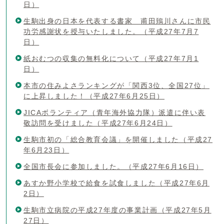
日）
生駒出身の日本を代表する書家 甫田鵄川さんに市民
功労感謝状を授与いたしました。（平成27年7月7
日）
紙おむつの収集の無料化について（平成27年7月1
日）
本市の住みよさランキングが「関西3位、全国27位」
に上昇しました！（平成27年6月25日）
JICAボランティア（青年海外協力隊）派遣に伴い表
敬訪問を受けました（平成27年6月24日）
生駒市初の「総合教育会議」を開催しました（平成27
年6月23日）
全国市長会に参加しました。（平成27年6月16日）
あすか野小学校で給食を試食しました（平成27年6月
2日）
生駒市立病院の平成27年度の事業計画（平成27年5月
27日）