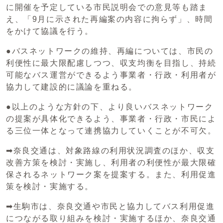
に開催を予定している市民説明会での意見等も踏ま
え、「9月に示された再編案の内容に拘らず」、時間
をかけて協議を行う。
●バスネットワークの維持、再編については、市民の
利便性に最大限配慮しつつ、収支均衡を目指し、持続
可能なバス運営ができるよう事業者・行政・利用者が
協力して建設的に議論を重ねる。
●以上のような方針の下、より良いバスネットワーク
の提案が具体化できるよう、事業者・行政・市民によ
る三位一体となって連携協力していくことが不可欠。
➡奈良交通は、対象路線の利用状況調査のほか、収支
改善方策を検討・実施し、利用者の利便性が最大限確
保されるネットワーク案を提案する。また、利用促進
策を検討・実施する。
➡生駒市は、奈良交通や市民と協力してバス利用促進
につながる取り組みを検討・実施するほか、奈良交通