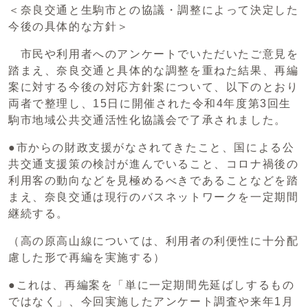
＜奈良交通と生駒市との協議・調整によって決定した
今後の具体的な方針＞
市民や利用者へのアンケートでいただいたご意見を
踏まえ、奈良交通と具体的な調整を重ねた結果、再編
案に対する今後の対応方針案について、以下のとおり
両者で整理し、15日に開催された令和4年度第3回生
駒市地域公共交通活性化協議会で了承されました。
●市からの財政支援がなされてきたこと、国による公
共交通支援策の検討が進んでいること、コロナ禍後の
利用客の動向などを見極めるべきであることなどを踏
まえ、奈良交通は現行のバスネットワークを一定期間
継続する。
（高の原高山線については、利用者の利便性に十分配
慮した形で再編を実施する）
●これは、再編案を「単に一定期間先延ばしするもの
ではなく」、今回実施したアンケート調査や来年1月