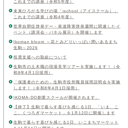
これまでの講座（令和5年度）
未来ひろがる学びの場「ischool（アイスクール）」
これまでの講座（令和4年度）
世界自閉症啓発デー・発達障害啓発週間に関連したイ
ベント（講演会・パネル展示）を開催します
Ikoman bloom ～花とみどりいっぱい潤いあるまち
生駒～2026
投票支援への取組について
生駒市の土木職の現場見学ツアーを実施します！（令
和8年4月1日採用）
「保護者のための」生駒市役所職員採用説明会を実施
します！（令和8年4月1日採用）
IKOMA-DO創業スクールが開催されます。
【終了】生駒で暮らす喜びを感じる1日、「いま、こ
こ。くつろぎマーケット」を1月12日に開催します
生駒で暮らす喜びを感じる1日、いこまちマーケット