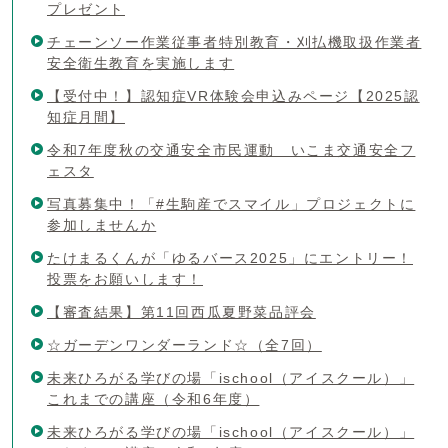
プレゼント
チェーンソー作業従事者特別教育・刈払機取扱作業者
安全衛生教育を実施します
【受付中！】認知症VR体験会申込みページ【2025認
知症月間】
令和7年度秋の交通安全市民運動 いこま交通安全フ
ェスタ
写真募集中！「#生駒産でスマイル」プロジェクトに
参加しませんか
たけまるくんが「ゆるバース2025」にエントリー！
投票をお願いします！
【審査結果】第11回西瓜夏野菜品評会
☆ガーデンワンダーランド☆（全7回）
未来ひろがる学びの場「ischool（アイスクール）」
これまでの講座（令和6年度）
未来ひろがる学びの場「ischool（アイスクール）」