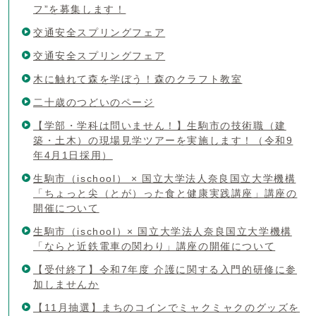
フ”を募集します！
交通安全スプリングフェア
交通安全スプリングフェア
木に触れて森を学ぼう！森のクラフト教室
二十歳のつどいのページ
【学部・学科は問いません！】生駒市の技術職（建
築・土木）の現場見学ツアーを実施します！（令和9
年4月1日採用）
生駒市（ischool） × 国立大学法人奈良国立大学機構
「ちょっと尖（とが）った食と健康実践講座」講座の
開催について
生駒市（ischool）× 国立大学法人奈良国立大学機構
「ならと近鉄電車の関わり」講座の開催について
【受付終了】令和7年度 介護に関する入門的研修に参
加しませんか
【11月抽選】まちのコインでミャクミャクのグッズを