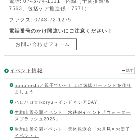
電話: 0743-74-1111 内線（予防推進係：
7563、包括ケア推進係：7571）
ファクス: 0743-72-1275
電話番号のかけ間違いにご注意ください！
お問い合わせフォーム
イベント情報
隠す
nanahoshiと親子でいっしょに気球ガーランドを作り
ましょう
ハロハロ☆ikoryu～インドネシアDAY
生駒山麓公園イベント 水鉄砲イベント「ウォーター
スプラッシュ2026」
生駒山麓公園イベント 天体観測会「お月見✕お団子
イベント」