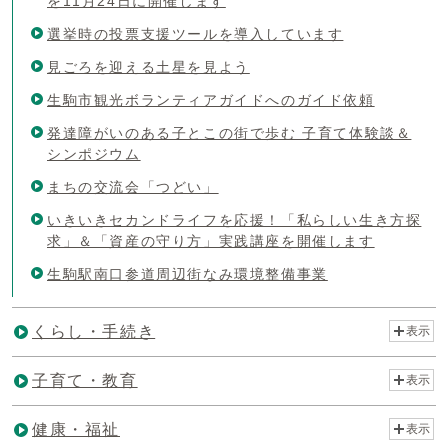
を11月24日に開催します
選挙時の投票支援ツールを導入しています
見ごろを迎える土星を見よう
生駒市観光ボランティアガイドへのガイド依頼
発達障がいのある子とこの街で歩む 子育て体験談＆
シンポジウム
まちの交流会「つどい」
いきいきセカンドライフを応援！「私らしい生き方探
求」＆「資産の守り方」実践講座を開催します
生駒駅南口参道周辺街なみ環境整備事業
くらし・手続き
表示
子育て・教育
表示
健康・福祉
表示