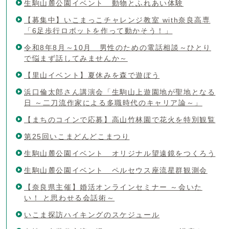
生駒山麓公園イベント 動物とふれあい体験
【募集中】いこまっこチャレンジ教室 with奈良高専
「6足歩行ロボットを作って動かそう！」
令和8年8月～10月 男性のための電話相談～ひとり
で悩まず話してみませんか～
【里山イベント】夏休みを森で遊ぼう
浜口倫太郎さん講演会「生駒山上遊園地が聖地となる
日 ～二刀流作家による多職時代のキャリア論～」
【まちのコインで応募】高山竹林園で花火を特別観覧
第25回いこまどんどこまつり
生駒山麓公園イベント オリジナル望遠鏡をつくろう
生駒山麓公園イベント ペルセウス座流星群観測会
【奈良県主催】婚活オンラインセミナー ～会いた
い！ と思わせる会話術～
いこま探訪ハイキングのスケジュール