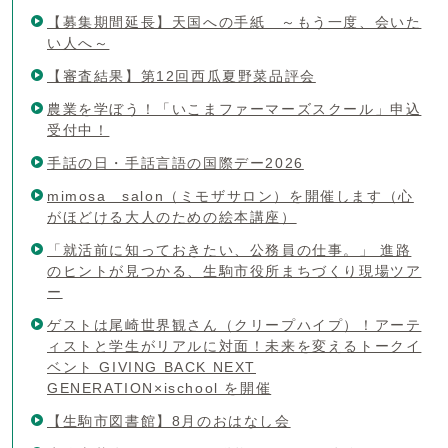
【募集期間延長】天国への手紙 ～もう一度、会いた
い人へ～
【審査結果】第12回西瓜夏野菜品評会
農業を学ぼう！「いこまファーマーズスクール」申込
受付中！
手話の日・手話言語の国際デー2026
mimosa salon（ミモザサロン）を開催します（心
がほどける大人のための絵本講座）
「就活前に知っておきたい、公務員の仕事。」 進路
のヒントが見つかる、生駒市役所まちづくり現場ツア
ー
ゲストは尾崎世界観さん（クリープハイプ）！アーテ
ィストと学生がリアルに対面！未来を変えるトークイ
ベント GIVING BACK NEXT
GENERATION×ischool を開催
【生駒市図書館】8月のおはなし会