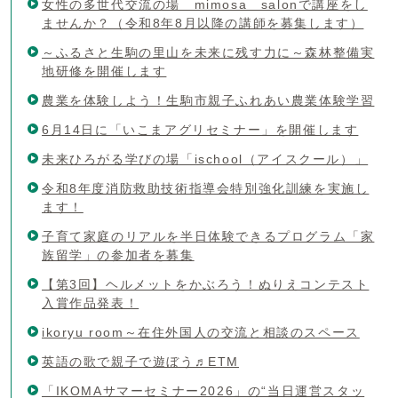
女性の多世代交流の場 mimosa salonで講座をし
ませんか？（令和8年8月以降の講師を募集します）
～ふるさと生駒の里山を未来に残す力に～森林整備実
地研修を開催します
農業を体験しよう！生駒市親子ふれあい農業体験学習
6月14日に「いこまアグリセミナー」を開催します
未来ひろがる学びの場「ischool（アイスクール）」
令和8年度消防救助技術指導会特別強化訓練を実施し
ます！
子育て家庭のリアルを半日体験できるプログラム「家
族留学」の参加者を募集
【第3回】ヘルメットをかぶろう！ぬりえコンテスト
入賞作品発表！
ikoryu room～在住外国人の交流と相談のスペース
英語の歌で親子で遊ぼう♬ETM
「IKOMAサマーセミナー2026」の“当日運営スタッ