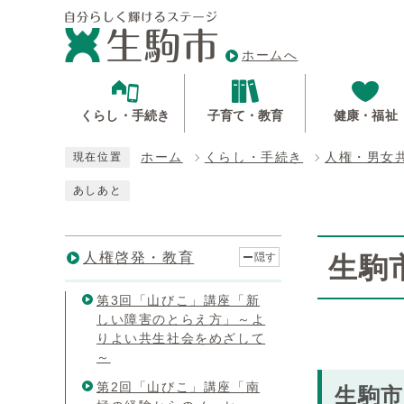
ホームへ
くらし・手続き
子育て・教育
健康・福祉
ホーム
くらし・手続き
人権・男女
現在位置
あしあと
人権啓発・教育
隠す
生駒
第3回「山びこ」講座「新
しい障害のとらえ方」～よ
りよい共生社会をめざして
～
第2回「山びこ」講座「南
生駒