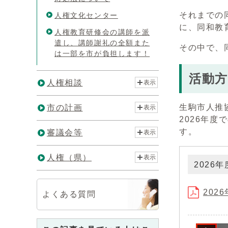
それまでの
人権文化センター
に、同和教
人権教育研修会の講師を派
遣し、講師謝礼の全額また
その中で、
は一部を市が負担します！
活動方
人権相談
表示
生駒市人推
市の計画
表示
2026年
す。
審議会等
表示
人権（県）
表示
2026
202
よくある質問