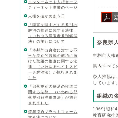
インターネット人権セーフ
ティーネット事業のページ
人権を確かめあう日
「障害を理由とする差別の
解消の推進に関する法律」
（いわゆる障害者差別解消
法）の施行について
奈良県
「本邦外出身者に対する不
生駒市人権
当な差別的言動の解消に向
けた取組の推進に関する法
県内すべて
律」（いわゆるヘイトスピ
ーチ解消法）が施行されま
奈人推協は
した
しています
「部落差別の解消の推進に
関する法律」（いわゆる部
組織の
落差別解消推進法）が施行
されました
1969(昭
情報流通プラットフォーム
教育研究推
対処法について