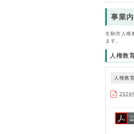
事業内
生駒市人権
ます。
人権教
人権教
202