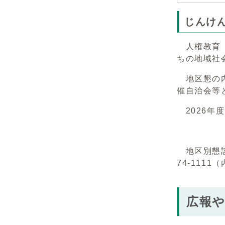
じんけ
人権教育「
ちの地域社
地区懇の内
催自治会等
2026年
地区別懇談
74-111
広報