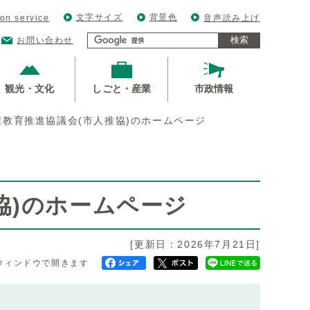
文字サイズ
背景色
ion service
音声読み上げ
検索
お問い合わせ
観光・文化
しごと・産業
市政情報
権教育推進協議会(市人推協)のホームページ
協)のホームページ
[更新日：2026年7月21日]
ウィンドウで開きます