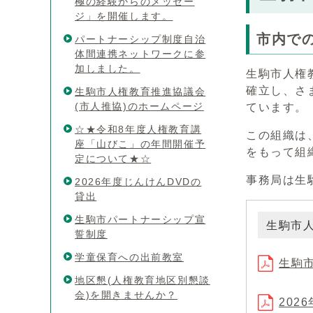
極の経験からのメッセー
ジ」を開催します。
市内で
パートナーシップ制度自治
体間連携ネットワークに参
加しました。
生駒市人権
確立し、さ
生駒市人権教育推進協議会
(市人推協)のホームページ
ています。
☆★令和8年度人権教育講
この組織は
座「山びこ」の年間開催予
をもって組
定について★☆
事務局は生
2026年度じんけんDVDの
貸出
生駒市パートナーシップ宣
生駒市
誓制度
学童保育への出前教室
生駒市
地区懇(人権教育地区別懇談
会)を開きませんか？
202