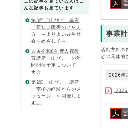
この記事を見ている人はこ
んな記事も見ています
第3回「山びこ」講座
「新しい障害のとらえ
事業計
方」～よりよい共生社
会をめざして～
活動方針の
☆★令和8年度人権教
どの具体的
育講座「山びこ」の年
間開催予定について
★☆
2026
第2回「山びこ」講座
「南極の経験からのメ
202
ッセージ」を開催しま
す。