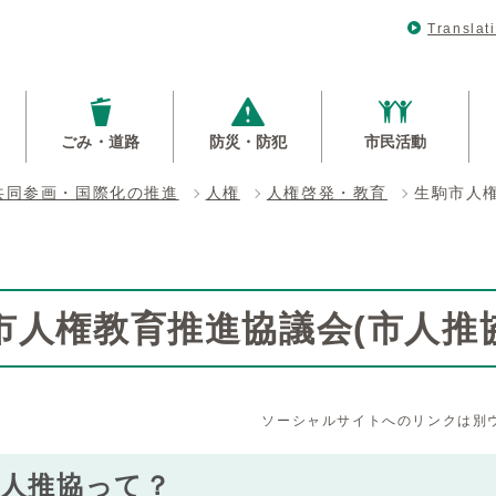
Translat
ごみ・道路
防災・防犯
市民活動
共同参画・国際化の推進
人権
人権啓発・教育
生駒市人
市人権教育推進協議会(市人推
ソーシャルサイトへのリンクは別
市人推協って？