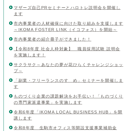
マザーズ自己PRセミナーとハロトレ説明会を開催し
ます
市内事業者の人材確保に向けた取り組みを支援します
～IKOMA FOSTER LINK（イコフォス）を開始～
市内事業者の紹介冊子ができました！
【令和8年度 社会人枠対象】 職員採用試験 説明会
を実施します！
サクラサク～あなたの夢が花ひらくチャレンジショッ
プ～
「副業・フリーランスのすゝめ」セミナーを開催しま
す
ものづくり企業の課題解決をお手伝い！「ものづくり
の専門家派遣事業」を実施します
令和6年度「IKOMA LOCAL BUSINESS HUB」を開
講します
令和8年度 生駒市オフィス等開設支援事業補助金