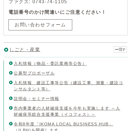
ファクス: 0743-74-1105
電話番号のかけ間違いにご注意ください！
お問い合わせフォーム
しごと・産業
隠す
入札情報（物品・委託業務等公告）
公募型プロポーザル
入札情報 建設工事等公告（建設工事、測量・建設コ
ンサルタント等）
説明会・セミナー情報
市内事業者の人材確保支援を今年も実施します ～人
材確保等総合支援事業（イコフォス）～
令和8年度「IKOMA LOCAL BUSINESS HUB」
（ILBH)を開催します