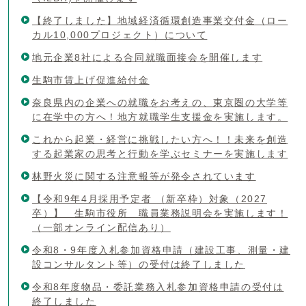
【終了しました】地域経済循環創造事業交付金（ロー
カル10,000プロジェクト）について
地元企業8社による合同就職面接会を開催します
生駒市賃上げ促進給付金
奈良県内の企業への就職をお考えの、東京圏の大学等
に在学中の方へ！地方就職学生支援金を実施します。
これから起業・経営に挑戦したい方へ！！未来を創造
する起業家の思考と行動を学ぶセミナーを実施します
林野火災に関する注意報等が発令されています
【令和9年4月採用予定者 （新卒枠）対象（2027
卒）】 生駒市役所 職員業務説明会を実施します！
（一部オンライン配信あり）
令和8・9年度入札参加資格申請（建設工事、測量・建
設コンサルタント等）の受付は終了しました
令和8年度物品・委託業務入札参加資格申請の受付は
終了しました