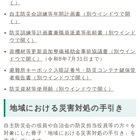
く）
自主防災会訓練等年間計画書
（別ウインドウで開
く）
防災訓練等計画書兼職員派遣等依頼書
（別ウインド
ウで開く）
資機材等更新追加整備補助金事前協議書
（別ウイン
ドウで開く）
（令和8年7月31日まで）
避難所キーボックス暗証番号・防災コンテナ鍵保管
者報告書
（別ウインドウで開く）
防災資材等使用願
（別ウインドウで開く）
地域における災害対処の手引き
自主防災会の役員や自治会の防災担当役員等の方々を
対象にした冊子「地域における災害対処の手引き」を