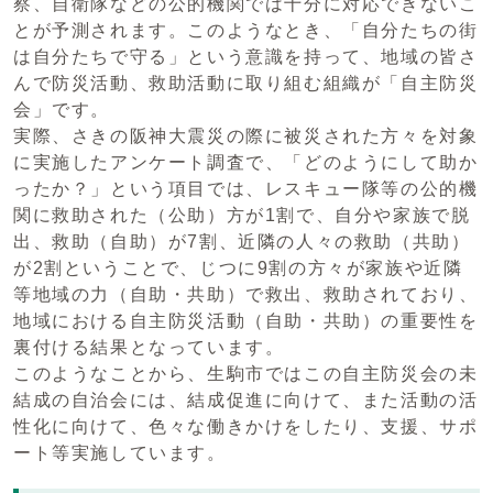
察、自衛隊などの公的機関では十分に対応できないこ
とが予測されます。このようなとき、「自分たちの街
は自分たちで守る」という意識を持って、地域の皆さ
んで防災活動、救助活動に取り組む組織が「自主防災
会」です。
実際、さきの阪神大震災の際に被災された方々を対象
に実施したアンケート調査で、「どのようにして助か
ったか？」という項目では、レスキュー隊等の公的機
関に救助された（公助）方が1割で、自分や家族で脱
出、救助（自助）が7割、近隣の人々の救助（共助）
が2割ということで、じつに9割の方々が家族や近隣
等地域の力（自助・共助）で救出、救助されており、
地域における自主防災活動（自助・共助）の重要性を
裏付ける結果となっています。
このようなことから、生駒市ではこの自主防災会の未
結成の自治会には、結成促進に向けて、また活動の活
性化に向けて、色々な働きかけをしたり、支援、サポ
ート等実施しています。