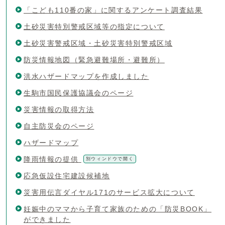
「こども110番の家」に関するアンケート調査結果
土砂災害特別警戒区域等の指定について
土砂災害警戒区域・土砂災害特別警戒区域
防災情報地図（緊急避難場所・避難所）
洪水ハザードマップを作成しました
生駒市国民保護協議会のページ
災害情報の取得方法
自主防災会のページ
ハザードマップ
降雨情報の提供
別ウィンドウで開く
応急仮設住宅建設候補地
災害用伝言ダイヤル171のサービス拡大について
妊娠中のママから子育て家族のための「防災BOOK」
ができました