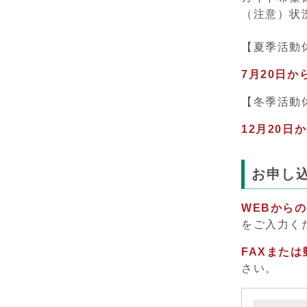
（注意）状
【夏季活動
7月20日か
【冬季活動
12月20日
お申し
WEBから
をご入力く
FAXまた
さい。