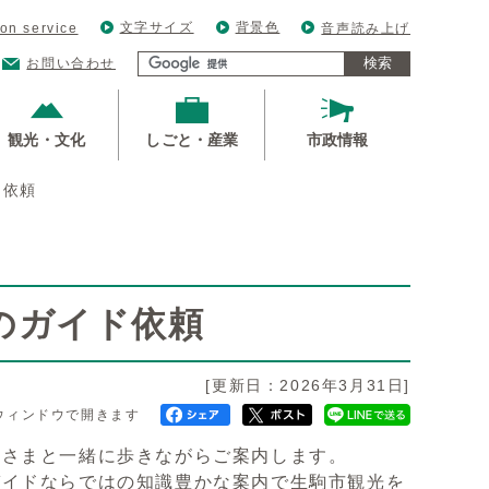
文字サイズ
背景色
ion service
音声読み上げ
検索
お問い合わせ
観光・文化
しごと・産業
市政情報
ド依頼
のガイド依頼
[更新日：2026年3月31日]
ウィンドウで開きます
客さまと一緒に歩きながらご案内します。
ガイドならではの知識豊かな案内で生駒市観光を