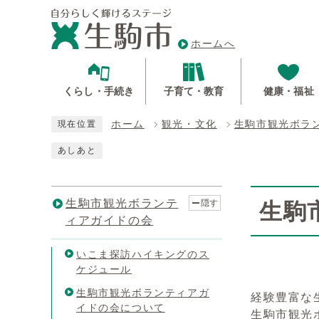
ホームへ
くらし・手続き
子育て・教育
健康・福祉
ホーム
観光・文化
生駒市観光ボラ
現在位置
あしあと
生駒市観光ボランテ
隠す
生駒
ィアガイドの会
いこま探訪ハイキングのス
ケジュール
生駒市観光ボランティアガ
経験豊富な
イドの会について
生駒市観光