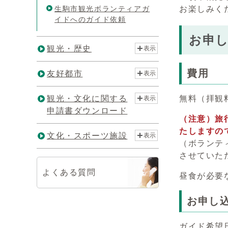
生駒市観光ボランティアガ
お楽しみく
イドへのガイド依頼
お申
観光・歴史
表示
費用
友好都市
表示
観光・文化に関する
無料（拝観
表示
申請書ダウンロード
（注意）旅
たしますの
文化・スポーツ施設
表示
（ボランテ
させていた
よくある質問
昼食が必要
お申し
ガイド希望