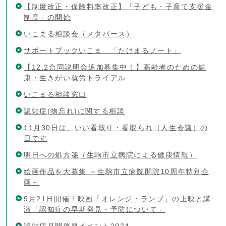
【制度改正・保険料率改正】「子ども・子育て支援金
制度」の開始
いこまる相談会（メタバース）
サポートブックいこま 「たけまるノート」
【12.2合同説明会追加募集中！】高齢者のための健
康・生きがい就労トライアル
いこまる相談窓口
認知症(物忘れ)に関する相談
11月30日は、いい看取り・看取られ（人生会議）の
日です
明日への処方箋（生駒市立病院による健康情報）
絵画作品を大募集 ～生駒市立病院開院10周年特別企
画～
9月21日開催！映画「オレンジ・ランプ」の上映と講
演「認知症の早期発見・予防について」
認知症月間啓発イベント2024