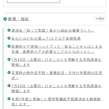
健康・福祉
隠す
講演会『知って実践！食から始める健康づくり』
あなたはどれを選ぶ？iスクエア名称投票
医療的ケア啓発ハンドブック「知ることからはじまる
支援 医療的ケアが必要なこどもたちのくらし」
7月25日（土曜日）ひきこもりを理解する市民講座を
開催します
災害時の熱中症予防～避難生活・片付け作業時の注意
点～
7月25日（土曜日）ひきこもりを理解する市民講座を
開催します
令和7年度に実施した慢性腎臓病予防講演会を動画配
信します。