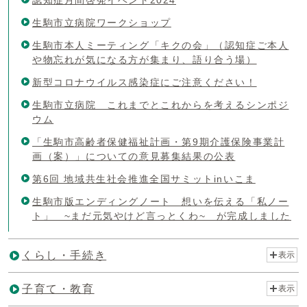
生駒市立病院ワークショップ
生駒市本人ミーティング「キクの会」（認知症ご本人
や物忘れが気になる方が集まり、語り合う場）
新型コロナウイルス感染症にご注意ください！
生駒市立病院 これまでとこれからを考えるシンポジ
ウム
「生駒市高齢者保健福祉計画・第9期介護保険事業計
画（案）」についての意見募集結果の公表
第6回 地域共生社会推進全国サミットinいこま
生駒市版エンディングノート 想いを伝える「私ノー
ト」 ~まだ元気やけど言っとくわ~ が完成しました
くらし・手続き
表示
子育て・教育
表示