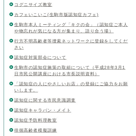
コグニサイズ教室
カフェいこいこ(生駒市版認知症カフェ)
生駒市本人ミーティング「キクの会」（認知症ご本人
や物忘れが気になる方が集まり、語り合う場）
行方不明高齢者等捜索ネットワークに登録をしてくだ
さい
認知症対策部会について
生駒市の認知症施策の取組について（平成28年3月1
日市民公開講座における市長説明資料）
「認知症の人にやさしいお店」の登録にご協力をお願
いします。
認知症に関する市民意識調査
認知症キャラバン・メイト
認知症予防料理教室
徘徊高齢者模擬訓練