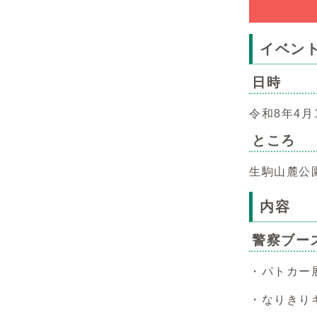
イベン
日時
令和8年4月
ところ
生駒山麓公
内容
警察ブー
・パトカー
・なりきり