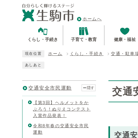
ホームへ
くらし・手続き
子育て・教育
健康・福祉
ホーム
くらし・手続き
交通・駐車
現在位置
あしあと
交通安全市民運動
隠す
交通
【第3回】ヘルメットをか
ぶろう！ぬりえコンテスト
入賞作品発表！
令和8年春の交通安全市民
運動
交通