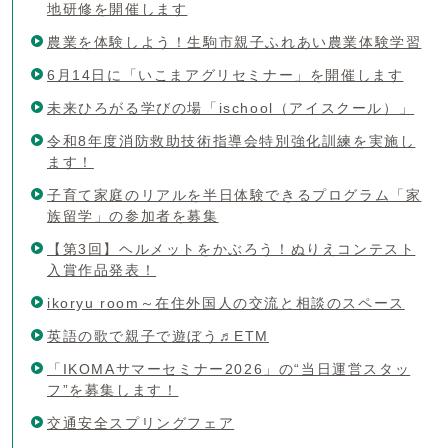
地研修を開催します
農業を体験しよう！生駒市親子ふれあい農業体験学習
6月14日に「いこまアグリセミナー」を開催します
未来ひろがる学びの場「ischool（アイスクール）」
令和8年度消防救助技術指導会特別強化訓練を実施し
ます！
子育て家庭のリアルを半日体験できるプログラム「家
族留学」の参加者を募集
【第3回】ヘルメットをかぶろう！ぬりえコンテスト
入賞作品発表！
ikoryu room～在住外国人の交流と相談のスペース
英語の歌で親子で遊ぼう♬ETM
「IKOMAサマーセミナー2026」の“当日運営スタッ
フ”を募集します！
交通安全スプリングフェア