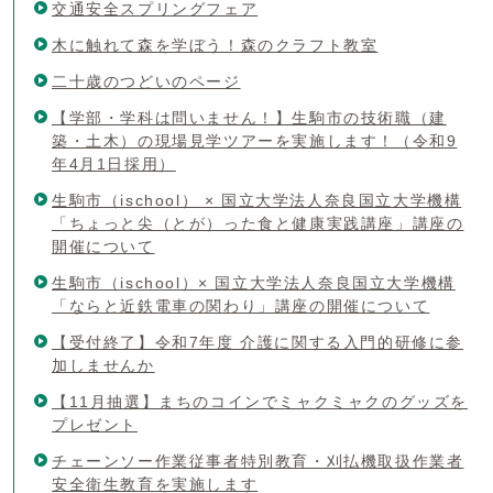
交通安全スプリングフェア
木に触れて森を学ぼう！森のクラフト教室
二十歳のつどいのページ
【学部・学科は問いません！】生駒市の技術職（建
築・土木）の現場見学ツアーを実施します！（令和9
年4月1日採用）
生駒市（ischool） × 国立大学法人奈良国立大学機構
「ちょっと尖（とが）った食と健康実践講座」講座の
開催について
生駒市（ischool）× 国立大学法人奈良国立大学機構
「ならと近鉄電車の関わり」講座の開催について
【受付終了】令和7年度 介護に関する入門的研修に参
加しませんか
【11月抽選】まちのコインでミャクミャクのグッズを
プレゼント
チェーンソー作業従事者特別教育・刈払機取扱作業者
安全衛生教育を実施します