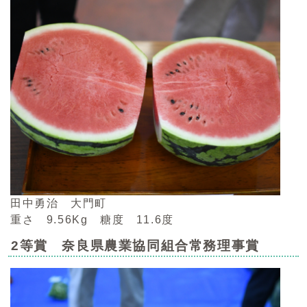
田中勇治 大門町
重さ 9.56Kg 糖度 11.6度
2等賞 奈良県農業協同組合常務理事賞