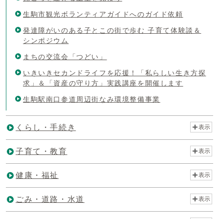
生駒市観光ボランティアガイドへのガイド依頼
発達障がいのある子とこの街で歩む 子育て体験談＆
シンポジウム
まちの交流会「つどい」
いきいきセカンドライフを応援！「私らしい生き方探
求」＆「資産の守り方」実践講座を開催します
生駒駅南口参道周辺街なみ環境整備事業
くらし・手続き
表示
子育て・教育
表示
健康・福祉
表示
ごみ・道路・水道
表示