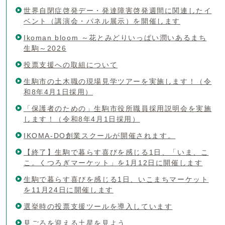
世界自閉症啓発デー・発達障害啓発週間に関連したイ
ベント（講演会・パネル展示）を開催します
Ikoman bloom ～花とみどりいっぱい潤いあるまち
生駒～2026
投票支援への取組について
生駒市の土木職の現場見学ツアーを実施します！（令
和8年4月1日採用）
「保護者のための」生駒市役所職員採用説明会を実施
します！（令和8年4月1日採用）
IKOMA-DO創業スクールが開催されます。
【終了】生駒で暮らす喜びを感じる1日、「いま、こ
こ。くつろぎマーケット」を1月12日に開催します
生駒で暮らす喜びを感じる1日、いこまちマーケット
を11月24日に開催します
選挙時の投票支援ツールを導入しています
見ごろを迎える土星を見よう