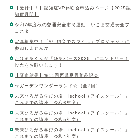
【受付中！】認知症VR体験会申込みページ【2025認
知症月間】
令和7年度秋の交通安全市民運動 いこま交通安全フ
ェスタ
写真募集中！「#生駒産でスマイル」プロジェクトに
参加しませんか
たけまるくんが「ゆるバース2025」にエントリー！
投票をお願いします！
【審査結果】第11回西瓜夏野菜品評会
☆ガーデンワンダーランド☆（全7回）
未来ひろがる学びの場「ischool（アイスクール）」
これまでの講座（令和6年度）
未来ひろがる学びの場「ischool（アイスクール）」
これまでの講座（令和5年度）
未来ひろがる学びの場「ischool（アイスクール）」
これまでの講座（令和4年度）