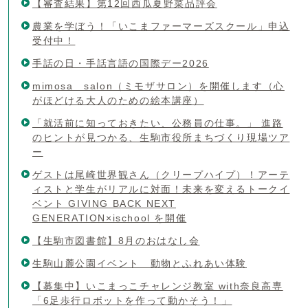
【審査結果】第12回西瓜夏野菜品評会
農業を学ぼう！「いこまファーマーズスクール」申込
受付中！
手話の日・手話言語の国際デー2026
mimosa salon（ミモザサロン）を開催します（心
がほどける大人のための絵本講座）
「就活前に知っておきたい、公務員の仕事。」 進路
のヒントが見つかる、生駒市役所まちづくり現場ツア
ー
ゲストは尾崎世界観さん（クリープハイプ）！アーテ
ィストと学生がリアルに対面！未来を変えるトークイ
ベント GIVING BACK NEXT
GENERATION×ischool を開催
【生駒市図書館】8月のおはなし会
生駒山麓公園イベント 動物とふれあい体験
【募集中】いこまっこチャレンジ教室 with奈良高専
「6足歩行ロボットを作って動かそう！」