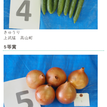
きゅうり
上武猛 高山町
5等賞