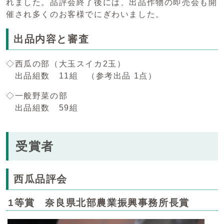
れました。品評会終了後には、出品作物の即売会も開
催され多くのお客様でにぎわいました。
出品内容と審査
◇西瓜の部（大玉スイカ2玉）
出品組数 11組 （参考出品 1点）
◇一般野菜の部
出品組数 59組
受賞者
西瓜品評会
1等賞 奈良県北部農業振興事務所長賞