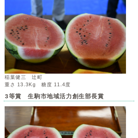
稲葉健三 辻町
重さ 13.3Kg 糖度 11.4度
3等賞 生駒市地域活力創生部長賞