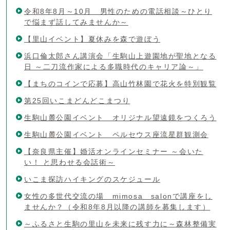
令和8年8月～10月 男性のための電話相談～ひとり
で悩まず話してみませんか～
【里山イベント】夏休みを森で遊ぼう
浜口倫太郎さん講演会「生駒山上遊園地が聖地となる
日 ～二刀流作家による多職時代のキャリア論～」
【まちのコインで応募】高山竹林園で花火を特別観覧
第25回いこまどんどこまつり
生駒山麓公園イベント オリジナル望遠鏡をつくろう
生駒山麓公園イベント ペルセウス座流星群観測会
【奈良県主催】婚活オンラインセミナー ～会いた
い！ と思わせる会話術～
いこま探訪ハイキングのスケジュール
女性の多世代交流の場 mimosa salonで講座をし
ませんか？（令和8年8月以降の講師を募集します）
～ふるさと生駒の里山を未来に残す力に～森林整備実