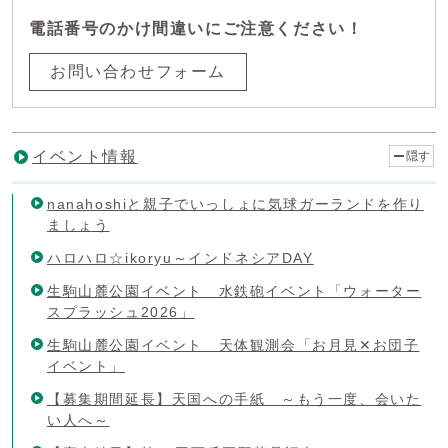
電話番号のかけ間違いにご注意ください！
お問い合わせフォーム
イベント情報
隠す
nanahoshiと親子でいっしょに気球ガーランドを作り
ましょう
ハロハロ☆ikoryu～インドネシアDAY
生駒山麓公園イベント 水鉄砲イベント「ウォーター
スプラッシュ2026」
生駒山麓公園イベント 天体観測会「お月見✕お団子
イベント」
【募集期間延長】天国への手紙 ～もう一度、会いた
い人へ～